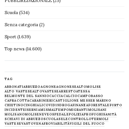
PUBBLIREDAZIONALE
(25)
Scuola
(534)
Senza categoria
(2)
Sport
(1.639)
Top news
(14.600)
TAG
ABBONATI
ABRUZZO
AGNONE
AGNONESE
ALTOMOLISE
ALTO VASTESE
ALTOVASTESE
ARRESTO
ATESSA
BELMONTE DEL SANNIO
CACCIA
CALCIO
CAMPOBASSO
CAPRACOTTA
CARABINIERI
CASTIGLIONE MESSER MARINO
CHIETINO
CINGHIALI
COVID19
DROGA
FINANZA
FORESTALE
FURTO
INCIDENTE
ISERNIA
M5S
MALTEMPO
MIGRANTI
MOLISANI
MOLISANO
MOLISE
NEVE
OSPEDALE
POLIZIA
PROFUGHI
SANITÀ
SCHIAVI DI ABRUZZO
SCUOLA
SELECONTROLLO
TERMOLI
VASTESE
VASTO
VENAFRO
VIABILITÀ
VIGILI DEL FUOCO