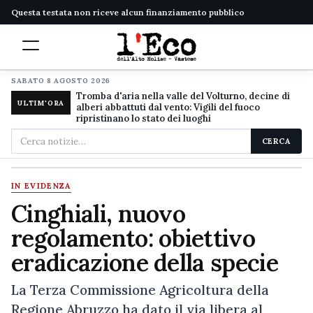
Questa testata non riceve alcun finanziamento pubblico
SABATO 8 AGOSTO 2026
Tromba d'aria nella valle del Volturno, decine di
ULTIM'ORA
alberi abbattuti dal vento: Vigili del fuoco
ripristinano lo stato dei luoghi
Cerca
CERCA
nel
sito
IN EVIDENZA
Cinghiali, nuovo
regolamento: obiettivo
eradicazione della specie
La Terza Commissione Agricoltura della
Regione Abruzzo ha dato il via libera al