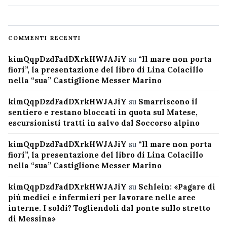
COMMENTI RECENTI
kimQqpDzdFadDXrkHWJAJiY
su
“Il mare non porta
fiori”, la presentazione del libro di Lina Colacillo
nella “sua” Castiglione Messer Marino
kimQqpDzdFadDXrkHWJAJiY
su
Smarriscono il
sentiero e restano bloccati in quota sul Matese,
escursionisti tratti in salvo dal Soccorso alpino
kimQqpDzdFadDXrkHWJAJiY
su
“Il mare non porta
fiori”, la presentazione del libro di Lina Colacillo
nella “sua” Castiglione Messer Marino
kimQqpDzdFadDXrkHWJAJiY
su
Schlein: «Pagare di
più medici e infermieri per lavorare nelle aree
interne. I soldi? Togliendoli dal ponte sullo stretto
di Messina»