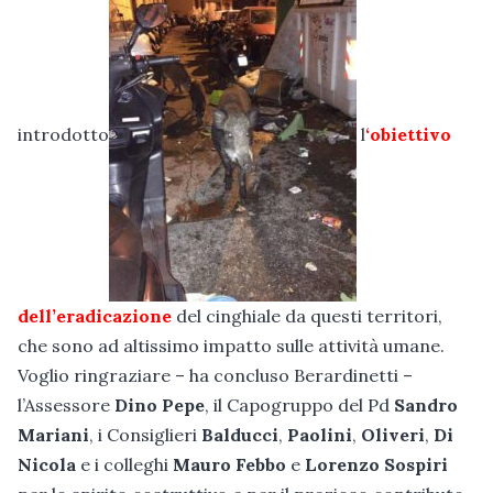
introdotto
l
‘obiettivo
dell’eradicazione
del cinghiale da questi territori,
che sono ad altissimo impatto sulle attività umane.
Voglio ringraziare – ha concluso Berardinetti –
l’Assessore
Dino Pepe
, il Capogruppo del Pd
Sandro
Mariani
, i Consiglieri
Balducci
,
Paolini
,
Oliveri
,
Di
Nicola
e i colleghi
Mauro Febbo
e
Lorenzo Sospiri