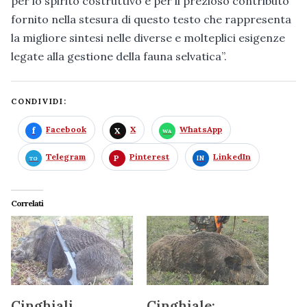
per lo spirito costruttivo e per il prezioso contributo
fornito nella stesura di questo testo che rappresenta
la migliore sintesi nelle diverse e molteplici esigenze
legate alla gestione della fauna selvatica”.
CONDIVIDI:
Facebook
X
WhatsApp
Telegram
Pinterest
LinkedIn
Correlati
Cinghiali,
Cinghiale: