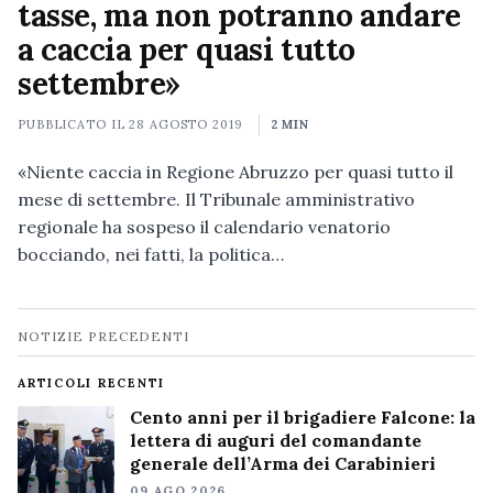
tasse, ma non potranno andare
a caccia per quasi tutto
settembre»
PUBBLICATO IL
28 AGOSTO 2019
2 MIN
«Niente caccia in Regione Abruzzo per quasi tutto il
mese di settembre. Il Tribunale amministrativo
regionale ha sospeso il calendario venatorio
bocciando, nei fatti, la politica…
Navigazione
NOTIZIE PRECEDENTI
notizie
ARTICOLI RECENTI
Cento anni per il brigadiere Falcone: la
lettera di auguri del comandante
generale dell’Arma dei Carabinieri
09 AGO 2026