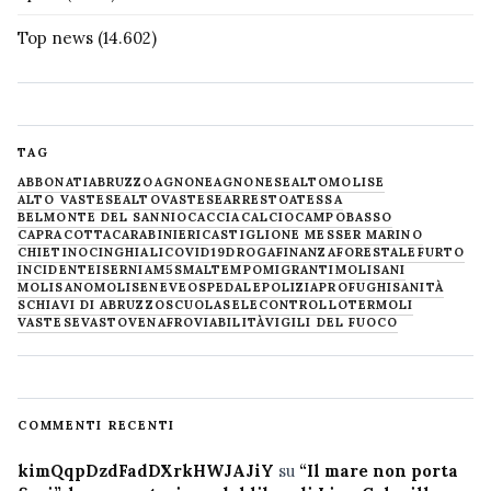
Top news
(14.602)
TAG
ABBONATI
ABRUZZO
AGNONE
AGNONESE
ALTOMOLISE
ALTO VASTESE
ALTOVASTESE
ARRESTO
ATESSA
BELMONTE DEL SANNIO
CACCIA
CALCIO
CAMPOBASSO
CAPRACOTTA
CARABINIERI
CASTIGLIONE MESSER MARINO
CHIETINO
CINGHIALI
COVID19
DROGA
FINANZA
FORESTALE
FURTO
INCIDENTE
ISERNIA
M5S
MALTEMPO
MIGRANTI
MOLISANI
MOLISANO
MOLISE
NEVE
OSPEDALE
POLIZIA
PROFUGHI
SANITÀ
SCHIAVI DI ABRUZZO
SCUOLA
SELECONTROLLO
TERMOLI
VASTESE
VASTO
VENAFRO
VIABILITÀ
VIGILI DEL FUOCO
COMMENTI RECENTI
kimQqpDzdFadDXrkHWJAJiY
su
“Il mare non porta