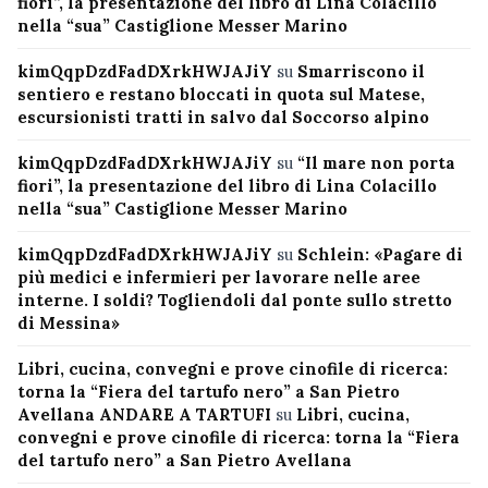
fiori”, la presentazione del libro di Lina Colacillo
nella “sua” Castiglione Messer Marino
kimQqpDzdFadDXrkHWJAJiY
su
Smarriscono il
sentiero e restano bloccati in quota sul Matese,
escursionisti tratti in salvo dal Soccorso alpino
kimQqpDzdFadDXrkHWJAJiY
su
“Il mare non porta
fiori”, la presentazione del libro di Lina Colacillo
nella “sua” Castiglione Messer Marino
kimQqpDzdFadDXrkHWJAJiY
su
Schlein: «Pagare di
più medici e infermieri per lavorare nelle aree
interne. I soldi? Togliendoli dal ponte sullo stretto
di Messina»
Libri, cucina, convegni e prove cinofile di ricerca:
torna la “Fiera del tartufo nero” a San Pietro
Avellana ANDARE A TARTUFI
su
Libri, cucina,
convegni e prove cinofile di ricerca: torna la “Fiera
del tartufo nero” a San Pietro Avellana