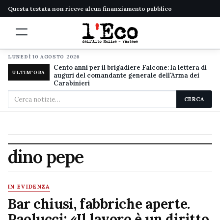
Questa testata non riceve alcun finanziamento pubblico
LUNEDÌ 10 AGOSTO 2026
Cento anni per il brigadiere Falcone: la lettera di
ULTIM'ORA
auguri del comandante generale dell'Arma dei
Carabinieri
Cerca
CERCA
nel
sito
dino pepe
IN EVIDENZA
Bar chiusi, fabbriche aperte.
Paolucci: «Il lavoro è un diritto,