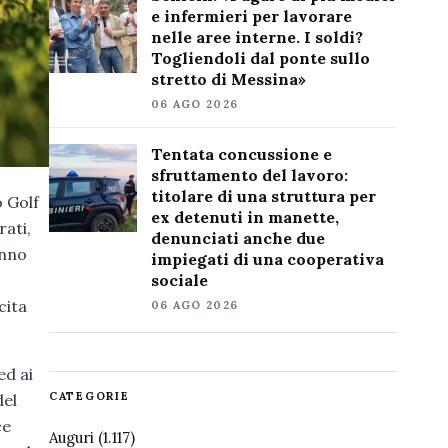
e infermieri per lavorare
nelle aree interne. I soldi?
Togliendoli dal ponte sullo
stretto di Messina»
06 AGO 2026
Tentata concussione e
sfruttamento del lavoro:
titolare di una struttura per
o Golf
ex detenuti in manette,
rati,
denunciati anche due
anno
impiegati di una cooperativa
sociale
cita
06 AGO 2026
ed ai
CATEGORIE
del
ce
Auguri
(1.117)