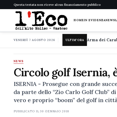
Questa testata non riceve alcun finanziamento pubblico
HOME
IN EVIDENZA
NEWS
VENERDÌ 7 AGOSTO 2026
ULTIM'ORA
NEWS
Circolo golf Isernia,
ISERNIA - Prosegue con grande successo
da parte dello “Zio Carlo Golf Club” di
vero e proprio “boom” del golf in città
PUBBLICATO IL
30 GENNAIO 2018