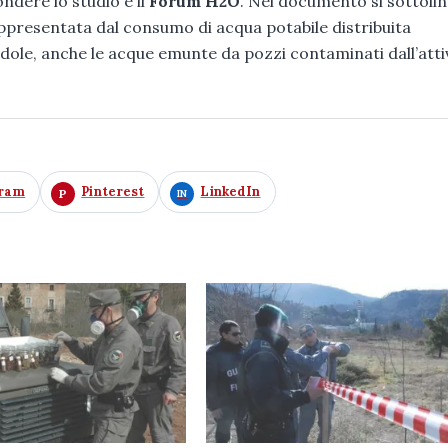
ndere lo studio è il
Forum H2O
. Nel documento si sottoli
 rappresentata dal consumo di acqua potabile distribuita
ndole, anche le acque emunte da pozzi contaminati dall’atti
gram
Pinterest
LinkedIn