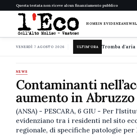
Questa testata non riceve alcun finanziamento pubblico
HOME
IN EVIDENZA
NEWS
VENERDÌ 7 AGOSTO 2026
ULTIM'ORA
NEWS
Contaminanti nell’ac
aumento in Abruzzo
(ANSA) - PESCARA, 6 GIU - Per l'Istitut
evidenziano tra i residenti nel sito ec
regionale, di specifiche patologie per