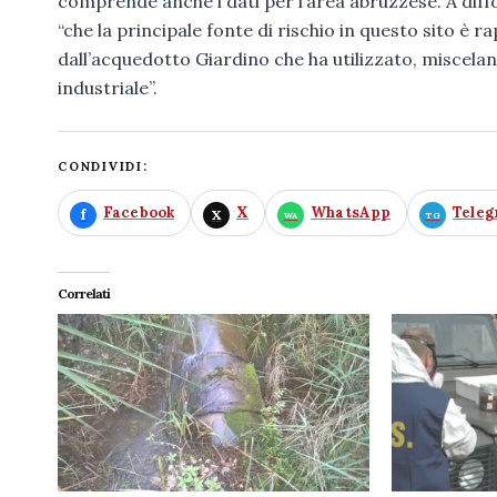
comprende anche i dati per l’area abruzzese. A diffo
“che la principale fonte di rischio in questo sito è
dall’acquedotto Giardino che ha utilizzato, miscela
industriale”.
CONDIVIDI:
Facebook
X
WhatsApp
Tele
Correlati