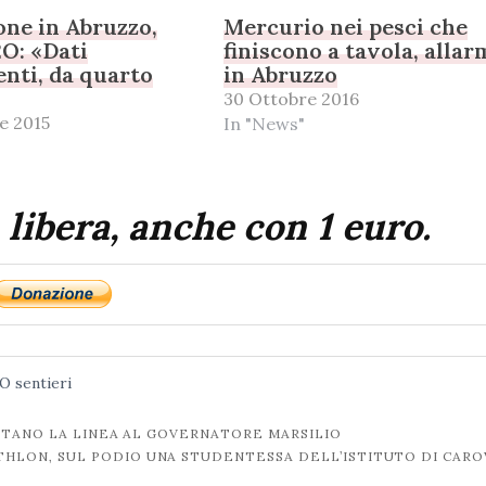
ne in Abruzzo,
Mercurio nei pesci che
O: «Dati
finiscono a tavola, alla
nti, da quarto
in Abruzzo
30 Ottobre 2016
e 2015
In "News"
 libera, anche con 1 euro.
2O
sentieri
TTANO LA LINEA AL GOVERNATORE MARSILIO
ATHLON, SUL PODIO UNA STUDENTESSA DELL’ISTITUTO DI CARO