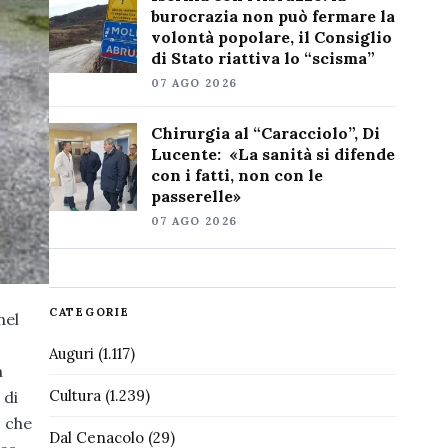
burocrazia non può fermare la
volontà popolare, il Consiglio
di Stato riattiva lo “scisma”
07 AGO 2026
Chirurgia al “Caracciolo”, Di
Lucente: «La sanità si difende
con i fatti, non con le
passerelle»
07 AGO 2026
CATEGORIE
nel
Auguri
(1.117)
a
Cultura
(1.239)
 di
o che
Dal Cenacolo
(29)