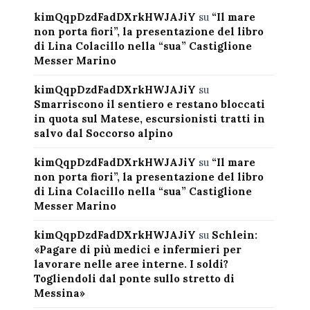
kimQqpDzdFadDXrkHWJAJiY
su
“Il mare
non porta fiori”, la presentazione del libro
di Lina Colacillo nella “sua” Castiglione
Messer Marino
kimQqpDzdFadDXrkHWJAJiY
su
Smarriscono il sentiero e restano bloccati
in quota sul Matese, escursionisti tratti in
salvo dal Soccorso alpino
kimQqpDzdFadDXrkHWJAJiY
su
“Il mare
non porta fiori”, la presentazione del libro
di Lina Colacillo nella “sua” Castiglione
Messer Marino
kimQqpDzdFadDXrkHWJAJiY
su
Schlein:
«Pagare di più medici e infermieri per
lavorare nelle aree interne. I soldi?
Togliendoli dal ponte sullo stretto di
Messina»