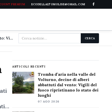
CCOUNT PREMIUM
ECODELLALTOMOLISE@GMAIL.COM
Cerca
Tromba d'aria nella valle del Volturno, decine di alberi abbattuti dal vento: Vigili del fuoco ripristinano lo stato dei luoghi
CERCA
nel
sito
n
ARTICOLI RECENTI
Tromba d’aria nella valle del
Volturno, decine di alberi
abbattuti dal vento: Vigili del
ati
fuoco ripristinano lo stato dei
luoghi
07 AGO 2026
nti…