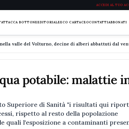
ACCEDI AL TUO A
L'ATTACCA BOTTONE
EDITORIALE
ECO CARTACEO
CONTATTI
ABBONATI
qua potabile: malattie i
o Superiore di Sanità "i risultati qui riport
cessi, rispetto al resto della popolazione
 le quali l'esposizione a contaminanti prese