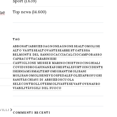
Sport
(1.639)
rme
Top news
(14.600)
TAG
ABBONATI
ABRUZZO
AGNONE
AGNONESE
ALTOMOLISE
ALTO VASTESE
ALTOVASTESE
ARRESTO
ATESSA
BELMONTE DEL SANNIO
CACCIA
CALCIO
CAMPOBASSO
CAPRACOTTA
CARABINIERI
CASTIGLIONE MESSER MARINO
CHIETINO
CINGHIALI
COVID19
DROGA
FINANZA
FORESTALE
FURTO
INCIDENTE
ISERNIA
M5S
MALTEMPO
MIGRANTI
MOLISANI
MOLISANO
MOLISE
NEVE
OSPEDALE
POLIZIA
PROFUGHI
SANITÀ
SCHIAVI DI ABRUZZO
SCUOLA
SELECONTROLLO
TERMOLI
VASTESE
VASTO
VENAFRO
VIABILITÀ
VIGILI DEL FUOCO
VILLI
COMMENTI RECENTI