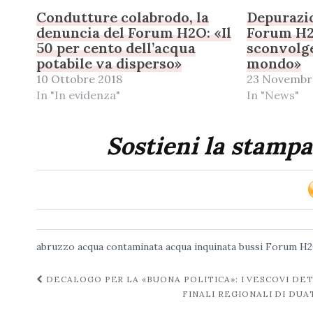
Condutture colabrodo, la
Depurazio
denuncia del Forum H2O: «Il
Forum H2
50 per cento dell’acqua
sconvolge
potabile va disperso»
mondo»
10 Ottobre 2018
23 Novembr
In "In evidenza"
In "News"
Sostieni la stampa
abruzzo
acqua contaminata
acqua inquinata
bussi
Forum H
Navigazione
DECALOGO PER LA «BUONA POLITICA»: I VESCOVI DE
FINALI REGIONALI DI DU
post