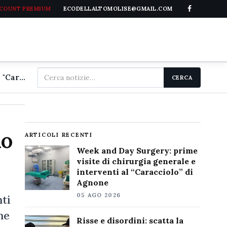
CCOUNT PREMIUM
ECODELLALTOMOLISE@GMAIL.COM
Cerca
Week and Day Surgery: prime visite di chirurgia generale e interventi al "Caracciolo" di Agnone
CERCA
nel
sito
io
ARTICOLI RECENTI
Week and Day Surgery: prime
visite di chirurgia generale e
interventi al “Caracciolo” di
Agnone
05 AGO 2026
nti
ne
Risse e disordini: scatta la