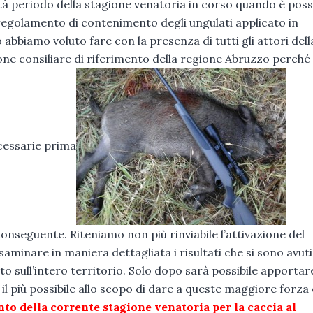
à periodo della stagione venatoria in corso quando è possi
regolamento di contenimento degli ungulati applicato in
abbiamo voluto fare con la presenza di tutti gli attori dell
ione consiliare di riferimento della regione Abruzzo perché
ecessarie prima
onseguente. Riteniamo non più rinviabile l’attivazione del
saminare in maniera dettagliata i risultati che si sono avuti
to sull’intero territorio. Solo dopo sarà possibile apporta
il più possibile allo scopo di dare a queste maggiore forza 
o della corrente stagione venatoria per la caccia al