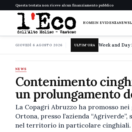
Questa testata non riceve alcun finanziamento pubblico
HOME
IN EVIDENZA
NEWS
GIOVEDÌ 6 AGOSTO 2026
ULTIM'ORA
NEWS
Contenimento cinghia
un prolungamento de
La Copagri Abruzzo ha promosso nei 
Ortona, presso l’azienda “Agriverde”, 
nel territorio in particolare cinghial