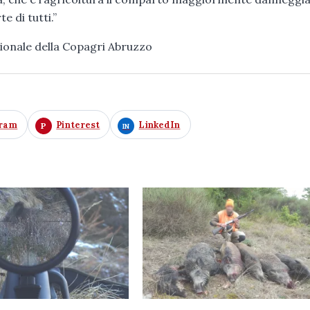
e di tutti.”
gionale della Copagri Abruzzo
gram
Pinterest
LinkedIn