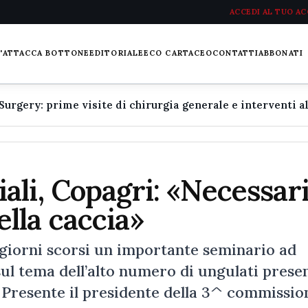
ACCEDI AL TUO A
L'ATTACCA BOTTONE
EDITORIALE
ECO CARTACEO
CONTATTI
ABBONATI
li, Copagri: «Necessar
lla caccia»
giorni scorsi un importante seminario ad
sul tema dell’alto numero di ungulati prese
i. Presente il presidente della 3^ commissio