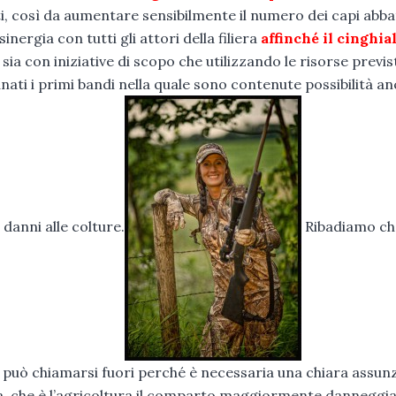
, così da aumentare sensibilmente il numero dei capi abbat
ergia con tutti gli attori della filiera
affinché il cinghia
sia con iniziative di scopo che utilizzando le risorse previs
ti i primi bandi nella quale sono contenute possibilità a
 danni alle colture.
Ribadiamo ch
o può chiamarsi fuori perché è necessaria una chiara assun
za, che è l’agricoltura il comparto maggiormente danneggi