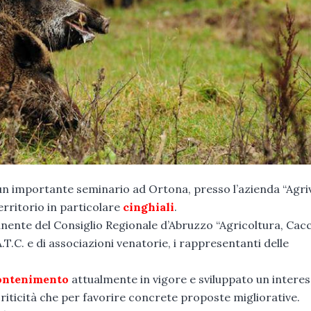
n importante seminario ad Ortona, presso l’azienda “Agri
erritorio in particolare
cinghiali
.
ente del Consiglio Regionale d’Abruzzo “Agricoltura, Cacc
 A.T.C. e di associazioni venatorie, i rappresentanti delle
ontenimento
attualmente in vigore e sviluppato un intere
 criticità che per favorire concrete proposte migliorative.