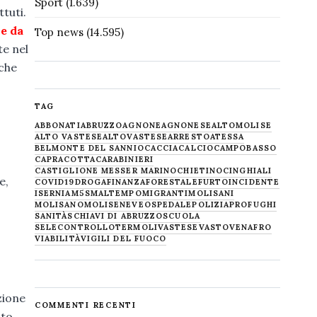
Sport
(1.639)
tuti.
le da
Top news
(14.595)
te nel
nche
TAG
ABBONATI
ABRUZZO
AGNONE
AGNONESE
ALTOMOLISE
ALTO VASTESE
ALTOVASTESE
ARRESTO
ATESSA
BELMONTE DEL SANNIO
CACCIA
CALCIO
CAMPOBASSO
CAPRACOTTA
CARABINIERI
CASTIGLIONE MESSER MARINO
CHIETINO
CINGHIALI
e,
COVID19
DROGA
FINANZA
FORESTALE
FURTO
INCIDENTE
ISERNIA
M5S
MALTEMPO
MIGRANTI
MOLISANI
MOLISANO
MOLISE
NEVE
OSPEDALE
POLIZIA
PROFUGHI
SANITÀ
SCHIAVI DI ABRUZZO
SCUOLA
SELECONTROLLO
TERMOLI
VASTESE
VASTO
VENAFRO
VIABILITÀ
VIGILI DEL FUOCO
zione
COMMENTI RECENTI
ato