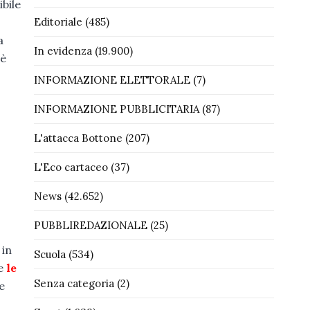
bile
Editoriale
(485)
a
In evidenza
(19.900)
 è
INFORMAZIONE ELETTORALE
(7)
INFORMAZIONE PUBBLICITARIA
(87)
L'attacca Bottone
(207)
L'Eco cartaceo
(37)
News
(42.652)
PUBBLIREDAZIONALE
(25)
 in
Scuola
(534)
re
le
Senza categoria
(2)
e