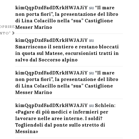
kimQqpDzdFadDXrkHWJAJiY
su
“Il mare
non porta fiori”, la presentazione del libro
di Lina Colacillo nella “sua” Castiglione
OPRIRE
Messer Marino
ENTO”
kimQqpDzdFadDXrkHWJAJiY
su
Smarriscono il sentiero e restano bloccati
in quota sul Matese, escursionisti tratti in
salvo dal Soccorso alpino
kimQqpDzdFadDXrkHWJAJiY
su
“Il mare
non porta fiori”, la presentazione del libro
di Lina Colacillo nella “sua” Castiglione
Messer Marino
kimQqpDzdFadDXrkHWJAJiY
su
Schlein:
«Pagare di più medici e infermieri per
lavorare nelle aree interne. I soldi?
Togliendoli dal ponte sullo stretto di
Messina»