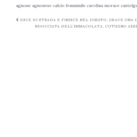
agnone
agnonese
calcio femminile
carolina morace
castelg
Navigazione
ESCE DI STRADA E FINISCE NEL DIRUPO, GRAVE UNA
NDOCCIATA DELL’IMMACOLATA, COTUGNO ASSEN
post