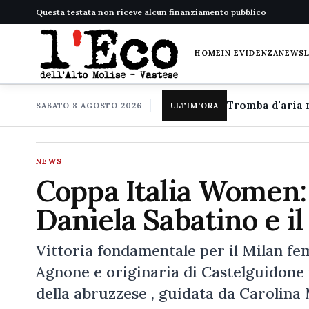
Questa testata non riceve alcun finanziamento pubblico
HOME
IN EVIDENZA
NEWS
SABATO 8 AGOSTO 2026
ULTIM'ORA
NEWS
Coppa Italia Women: 
Daniela Sabatino e il
Vittoria fondamentale per il Milan fe
Agnone e originaria di Castelguidone ne
della abruzzese , guidata da Carolina