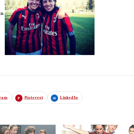
en
.
gram
Pinterest
LinkedIn