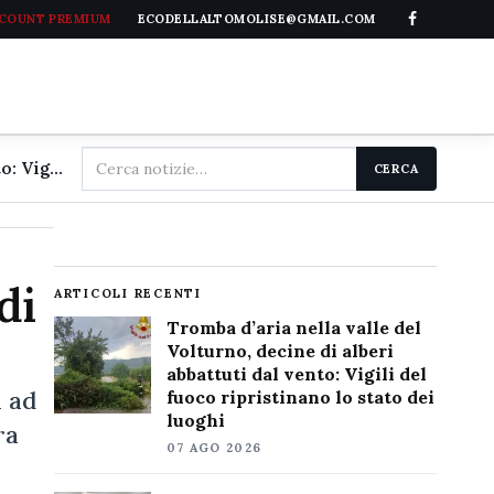
CCOUNT PREMIUM
ECODELLALTOMOLISE@GMAIL.COM
Cerca
Tromba d'aria nella valle del Volturno, decine di alberi abbattuti dal vento: Vigili del fuoco ripristinano lo stato dei luoghi
CERCA
nel
sito
di
ARTICOLI RECENTI
Tromba d’aria nella valle del
Volturno, decine di alberi
abbattuti dal vento: Vigili del
a ad
fuoco ripristinano lo stato dei
luoghi
ra
07 AGO 2026