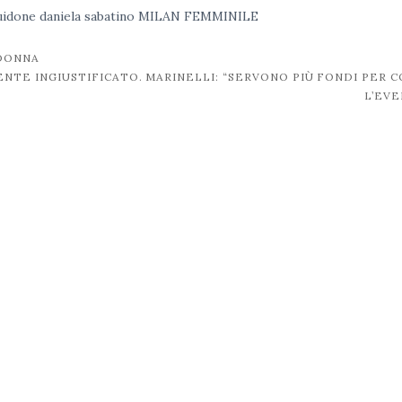
uidone
daniela sabatino
MILAN FEMMINILE
 DONNA
TE INGIUSTIFICATO. MARINELLI: “SERVONO PIÙ FONDI PER C
L’EV