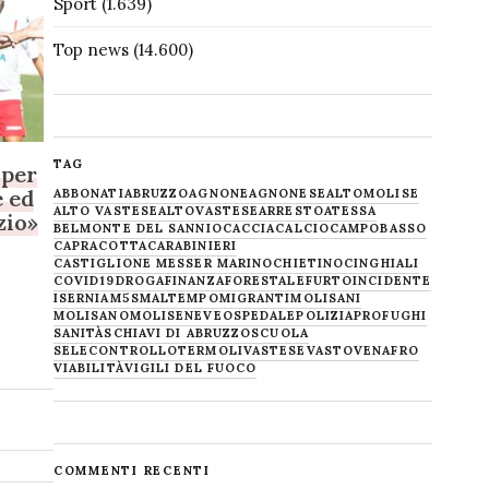
Sport
(1.639)
Top news
(14.600)
TAG
 per
e ed
ABBONATI
ABRUZZO
AGNONE
AGNONESE
ALTOMOLISE
ALTO VASTESE
ALTOVASTESE
ARRESTO
ATESSA
zio»
BELMONTE DEL SANNIO
CACCIA
CALCIO
CAMPOBASSO
CAPRACOTTA
CARABINIERI
CASTIGLIONE MESSER MARINO
CHIETINO
CINGHIALI
COVID19
DROGA
FINANZA
FORESTALE
FURTO
INCIDENTE
ISERNIA
M5S
MALTEMPO
MIGRANTI
MOLISANI
MOLISANO
MOLISE
NEVE
OSPEDALE
POLIZIA
PROFUGHI
SANITÀ
SCHIAVI DI ABRUZZO
SCUOLA
SELECONTROLLO
TERMOLI
VASTESE
VASTO
VENAFRO
VIABILITÀ
VIGILI DEL FUOCO
COMMENTI RECENTI