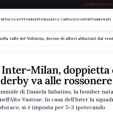
ACCEDI AL TUO A
L'ATTACCA BOTTONE
EDITORIALE
ECO CARTACEO
CONTATTI
ABBONATI
Inter-Milan, doppietta 
 derby va alle rossonere
mminile di Daniela Sabatino, la bomber nat
ll'Alto Vastese. In casa dell’Inter la squad
 Morace, si è imposta per 5-3 ipotecando