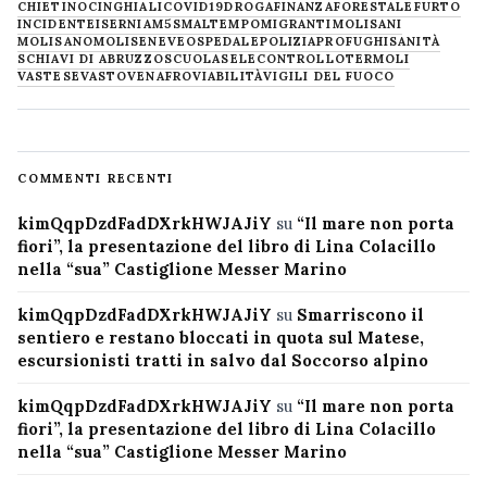
CHIETINO
CINGHIALI
COVID19
DROGA
FINANZA
FORESTALE
FURTO
INCIDENTE
ISERNIA
M5S
MALTEMPO
MIGRANTI
MOLISANI
MOLISANO
MOLISE
NEVE
OSPEDALE
POLIZIA
PROFUGHI
SANITÀ
SCHIAVI DI ABRUZZO
SCUOLA
SELECONTROLLO
TERMOLI
VASTESE
VASTO
VENAFRO
VIABILITÀ
VIGILI DEL FUOCO
COMMENTI RECENTI
kimQqpDzdFadDXrkHWJAJiY
su
“Il mare non porta
fiori”, la presentazione del libro di Lina Colacillo
nella “sua” Castiglione Messer Marino
kimQqpDzdFadDXrkHWJAJiY
su
Smarriscono il
sentiero e restano bloccati in quota sul Matese,
escursionisti tratti in salvo dal Soccorso alpino
kimQqpDzdFadDXrkHWJAJiY
su
“Il mare non porta
fiori”, la presentazione del libro di Lina Colacillo
nella “sua” Castiglione Messer Marino