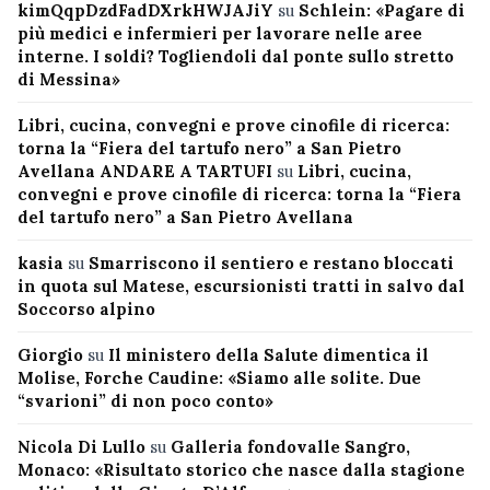
kimQqpDzdFadDXrkHWJAJiY
su
Schlein: «Pagare di
più medici e infermieri per lavorare nelle aree
interne. I soldi? Togliendoli dal ponte sullo stretto
di Messina»
Libri, cucina, convegni e prove cinofile di ricerca:
torna la “Fiera del tartufo nero” a San Pietro
Avellana ANDARE A TARTUFI
su
Libri, cucina,
convegni e prove cinofile di ricerca: torna la “Fiera
del tartufo nero” a San Pietro Avellana
kasia
su
Smarriscono il sentiero e restano bloccati
in quota sul Matese, escursionisti tratti in salvo dal
Soccorso alpino
Giorgio
su
Il ministero della Salute dimentica il
Molise, Forche Caudine: «Siamo alle solite. Due
“svarioni” di non poco conto»
Nicola Di Lullo
su
Galleria fondovalle Sangro,
Monaco: «Risultato storico che nasce dalla stagione