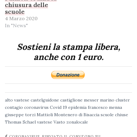
chiusura delle
scuole
4 Marzo 2020
In "News"
Sostieni la stampa libera,
anche con 1 euro.
alto vastese
castelguidone
castiglione messer marino
cluster
contagio
coronavirus
Covid 19
epidemia
francesco menna
giuseppe torzi
Mattioli
Montenero di Bisaccia
scuole chiuse
Thomas Schael
vastese
Vasto
zonalocale
Navigazione
CORONAVIRUS, RINVIATO IL CONVEGNO SU