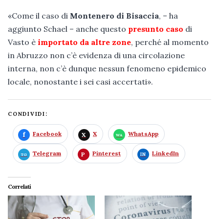
«Come il caso di
Montenero di Bisaccia
, – ha
aggiunto Schael – anche questo
presunto cas
o
di
Vasto è
importato da altre zone
, perché al momento
in Abruzzo non c’è evidenza di una circolazione
interna, non c’è dunque nessun fenomeno epidemico
locale, nonostante i sei casi accertati».
CONDIVIDI:
Facebook
X
WhatsApp
Telegram
Pinterest
LinkedIn
Correlati