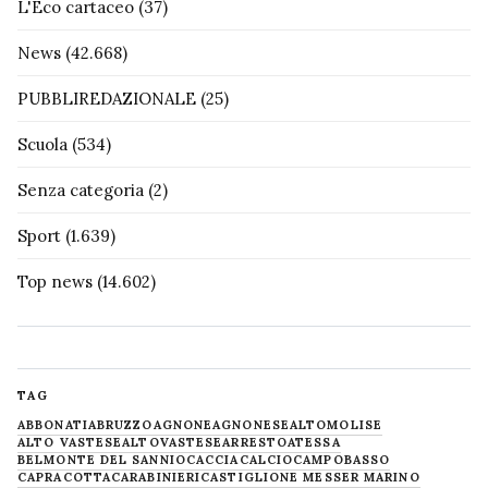
L'Eco cartaceo
(37)
News
(42.668)
PUBBLIREDAZIONALE
(25)
Scuola
(534)
Senza categoria
(2)
Sport
(1.639)
Top news
(14.602)
TAG
ABBONATI
ABRUZZO
AGNONE
AGNONESE
ALTOMOLISE
ALTO VASTESE
ALTOVASTESE
ARRESTO
ATESSA
BELMONTE DEL SANNIO
CACCIA
CALCIO
CAMPOBASSO
CAPRACOTTA
CARABINIERI
CASTIGLIONE MESSER MARINO