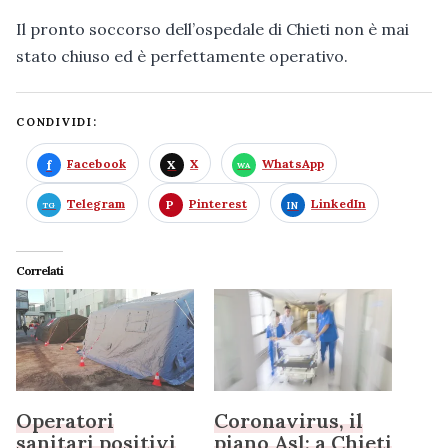
Il pronto soccorso dell’ospedale di Chieti non è mai
stato chiuso ed è perfettamente operativo.
CONDIVIDI:
Facebook
X
WhatsApp
Telegram
Pinterest
LinkedIn
Correlati
Operatori
Coronavirus, il
sanitari positivi
piano Asl: a Chieti