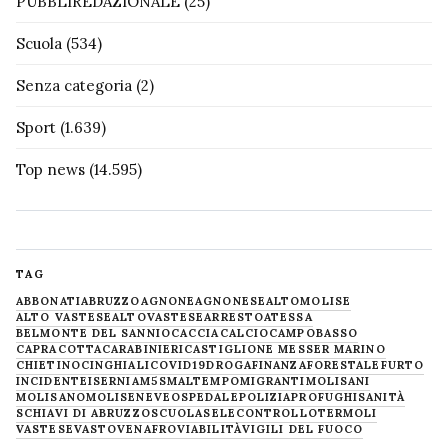
PUBBLIREDAZIONALE
(25)
Scuola
(534)
Senza categoria
(2)
Sport
(1.639)
Top news
(14.595)
TAG
ABBONATI
ABRUZZO
AGNONE
AGNONESE
ALTOMOLISE
ALTO VASTESE
ALTOVASTESE
ARRESTO
ATESSA
BELMONTE DEL SANNIO
CACCIA
CALCIO
CAMPOBASSO
CAPRACOTTA
CARABINIERI
CASTIGLIONE MESSER MARINO
CHIETINO
CINGHIALI
COVID19
DROGA
FINANZA
FORESTALE
FURTO
INCIDENTE
ISERNIA
M5S
MALTEMPO
MIGRANTI
MOLISANI
MOLISANO
MOLISE
NEVE
OSPEDALE
POLIZIA
PROFUGHI
SANITÀ
SCHIAVI DI ABRUZZO
SCUOLA
SELECONTROLLO
TERMOLI
VASTESE
VASTO
VENAFRO
VIABILITÀ
VIGILI DEL FUOCO