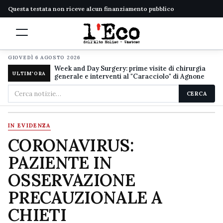
Questa testata non riceve alcun finanziamento pubblico
GIOVEDÌ 6 AGOSTO 2026
Week and Day Surgery: prime visite di chirurgia
ULTIM'ORA
generale e interventi al "Caracciolo" di Agnone
Cerca
CERCA
nel
sito
IN EVIDENZA
CORONAVIRUS:
PAZIENTE IN
OSSERVAZIONE
PRECAUZIONALE A
CHIETI