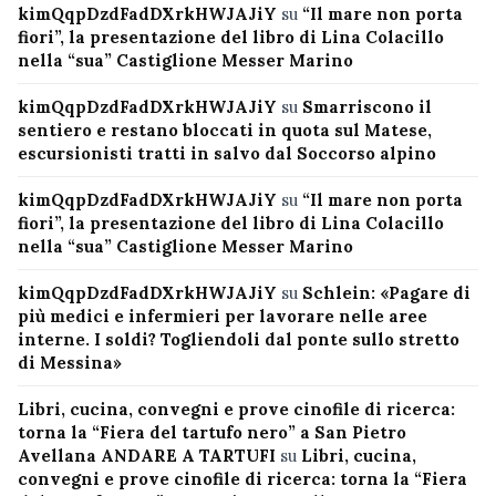
kimQqpDzdFadDXrkHWJAJiY
su
“Il mare non porta
fiori”, la presentazione del libro di Lina Colacillo
nella “sua” Castiglione Messer Marino
kimQqpDzdFadDXrkHWJAJiY
su
Smarriscono il
sentiero e restano bloccati in quota sul Matese,
escursionisti tratti in salvo dal Soccorso alpino
kimQqpDzdFadDXrkHWJAJiY
su
“Il mare non porta
fiori”, la presentazione del libro di Lina Colacillo
nella “sua” Castiglione Messer Marino
kimQqpDzdFadDXrkHWJAJiY
su
Schlein: «Pagare di
più medici e infermieri per lavorare nelle aree
interne. I soldi? Togliendoli dal ponte sullo stretto
di Messina»
Libri, cucina, convegni e prove cinofile di ricerca:
torna la “Fiera del tartufo nero” a San Pietro
Avellana ANDARE A TARTUFI
su
Libri, cucina,
convegni e prove cinofile di ricerca: torna la “Fiera