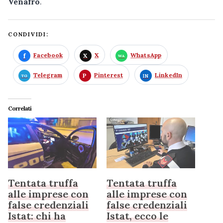
Venafro
.
CONDIVIDI:
Facebook
X
WhatsApp
Telegram
Pinterest
LinkedIn
Correlati
Tentata truffa
Tentata truffa
alle imprese con
alle imprese con
false credenziali
false credenziali
Istat: chi ha
Istat, ecco le