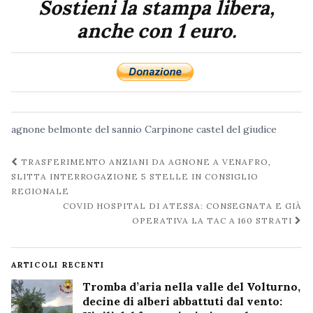
Sostieni la stampa libera,
anche con 1 euro.
agnone
belmonte del sannio
Carpinone
castel del giudice
Navigazione
TRASFERIMENTO ANZIANI DA AGNONE A VENAFRO,
post
SLITTA INTERROGAZIONE 5 STELLE IN CONSIGLIO
REGIONALE
COVID HOSPITAL DI ATESSA: CONSEGNATA E GIÀ
OPERATIVA LA TAC A 160 STRATI
ARTICOLI RECENTI
Tromba d’aria nella valle del Volturno,
decine di alberi abbattuti dal vento: