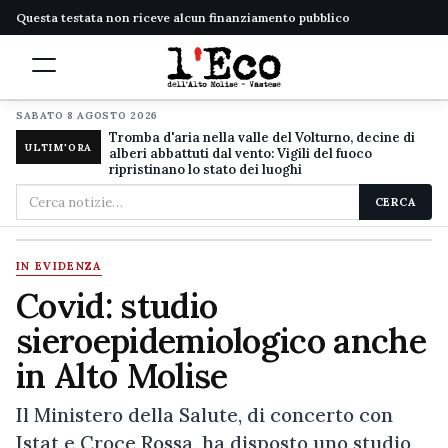
Questa testata non riceve alcun finanziamento pubblico
SABATO 8 AGOSTO 2026
Tromba d'aria nella valle del Volturno, decine di
ULTIM'ORA
alberi abbattuti dal vento: Vigili del fuoco
ripristinano lo stato dei luoghi
Cerca
CERCA
nel
sito
IN EVIDENZA
Covid: studio
sieroepidemiologico anche
in Alto Molise
Il Ministero della Salute, di concerto con
Istat e Croce Rossa, ha disposto uno studio