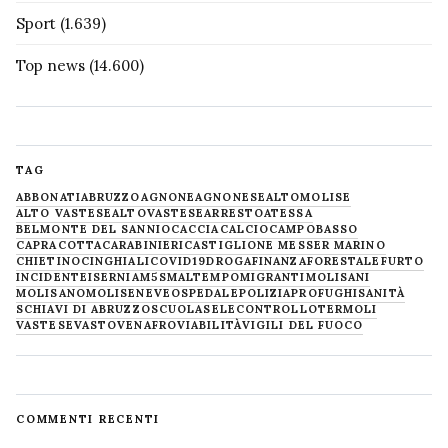
Sport
(1.639)
Top news
(14.600)
TAG
ABBONATI
ABRUZZO
AGNONE
AGNONESE
ALTOMOLISE
ALTO VASTESE
ALTOVASTESE
ARRESTO
ATESSA
BELMONTE DEL SANNIO
CACCIA
CALCIO
CAMPOBASSO
CAPRACOTTA
CARABINIERI
CASTIGLIONE MESSER MARINO
CHIETINO
CINGHIALI
COVID19
DROGA
FINANZA
FORESTALE
FURTO
INCIDENTE
ISERNIA
M5S
MALTEMPO
MIGRANTI
MOLISANI
MOLISANO
MOLISE
NEVE
OSPEDALE
POLIZIA
PROFUGHI
SANITÀ
SCHIAVI DI ABRUZZO
SCUOLA
SELECONTROLLO
TERMOLI
VASTESE
VASTO
VENAFRO
VIABILITÀ
VIGILI DEL FUOCO
COMMENTI RECENTI