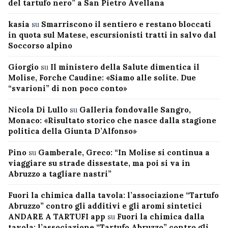
del tartufo nero” a San Pietro Avellana
kasia
su
Smarriscono il sentiero e restano bloccati
in quota sul Matese, escursionisti tratti in salvo dal
Soccorso alpino
Giorgio
su
Il ministero della Salute dimentica il
Molise, Forche Caudine: «Siamo alle solite. Due
“svarioni” di non poco conto»
Nicola Di Lullo
su
Galleria fondovalle Sangro,
Monaco: «Risultato storico che nasce dalla stagione
politica della Giunta D’Alfonso»
Pino
su
Gamberale, Greco: “In Molise si continua a
viaggiare su strade dissestate, ma poi si va in
Abruzzo a tagliare nastri”
Fuori la chimica dalla tavola: l’associazione “Tartufo
Abruzzo” contro gli additivi e gli aromi sintetici
ANDARE A TARTUFI app
su
Fuori la chimica dalla
tavola: l’associazione “Tartufo Abruzzo” contro gli