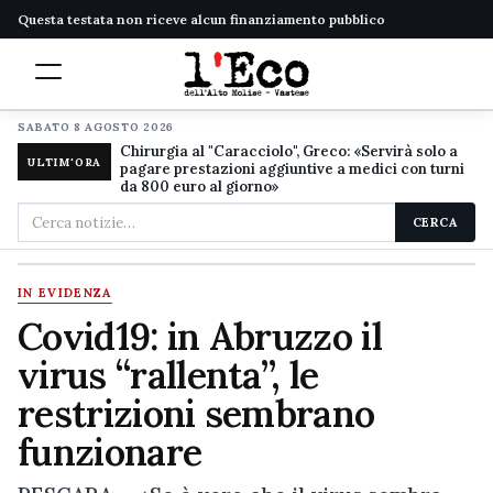
Questa testata non riceve alcun finanziamento pubblico
SABATO 8 AGOSTO 2026
Chirurgia al "Caracciolo", Greco: «Servirà solo a
ULTIM'ORA
pagare prestazioni aggiuntive a medici con turni
da 800 euro al giorno»
Cerca
CERCA
nel
sito
IN EVIDENZA
Covid19: in Abruzzo il
virus “rallenta”, le
restrizioni sembrano
funzionare