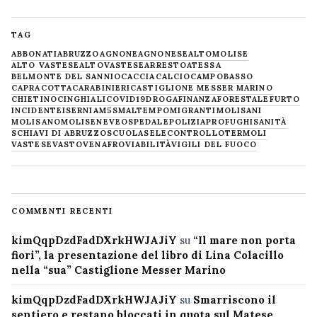
TAG
ABBONATI
ABRUZZO
AGNONE
AGNONESE
ALTOMOLISE
ALTO VASTESE
ALTOVASTESE
ARRESTO
ATESSA
BELMONTE DEL SANNIO
CACCIA
CALCIO
CAMPOBASSO
CAPRACOTTA
CARABINIERI
CASTIGLIONE MESSER MARINO
CHIETINO
CINGHIALI
COVID19
DROGA
FINANZA
FORESTALE
FURTO
INCIDENTE
ISERNIA
M5S
MALTEMPO
MIGRANTI
MOLISANI
MOLISANO
MOLISE
NEVE
OSPEDALE
POLIZIA
PROFUGHI
SANITÀ
SCHIAVI DI ABRUZZO
SCUOLA
SELECONTROLLO
TERMOLI
VASTESE
VASTO
VENAFRO
VIABILITÀ
VIGILI DEL FUOCO
COMMENTI RECENTI
kimQqpDzdFadDXrkHWJAJiY
su
“Il mare non porta
fiori”, la presentazione del libro di Lina Colacillo
nella “sua” Castiglione Messer Marino
kimQqpDzdFadDXrkHWJAJiY
su
Smarriscono il
sentiero e restano bloccati in quota sul Matese,