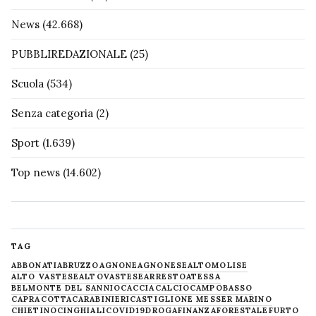
News
(42.668)
PUBBLIREDAZIONALE
(25)
Scuola
(534)
Senza categoria
(2)
Sport
(1.639)
Top news
(14.602)
TAG
ABBONATI
ABRUZZO
AGNONE
AGNONESE
ALTOMOLISE
ALTO VASTESE
ALTOVASTESE
ARRESTO
ATESSA
BELMONTE DEL SANNIO
CACCIA
CALCIO
CAMPOBASSO
CAPRACOTTA
CARABINIERI
CASTIGLIONE MESSER MARINO
CHIETINO
CINGHIALI
COVID19
DROGA
FINANZA
FORESTALE
FURTO