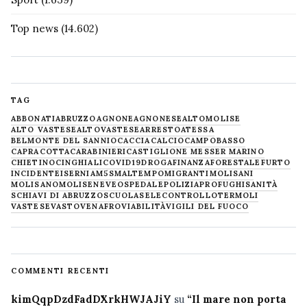
Top news
(14.602)
TAG
ABBONATI
ABRUZZO
AGNONE
AGNONESE
ALTOMOLISE
ALTO VASTESE
ALTOVASTESE
ARRESTO
ATESSA
BELMONTE DEL SANNIO
CACCIA
CALCIO
CAMPOBASSO
CAPRACOTTA
CARABINIERI
CASTIGLIONE MESSER MARINO
CHIETINO
CINGHIALI
COVID19
DROGA
FINANZA
FORESTALE
FURTO
INCIDENTE
ISERNIA
M5S
MALTEMPO
MIGRANTI
MOLISANI
MOLISANO
MOLISE
NEVE
OSPEDALE
POLIZIA
PROFUGHI
SANITÀ
SCHIAVI DI ABRUZZO
SCUOLA
SELECONTROLLO
TERMOLI
VASTESE
VASTO
VENAFRO
VIABILITÀ
VIGILI DEL FUOCO
COMMENTI RECENTI
kimQqpDzdFadDXrkHWJAJiY
su
“Il mare non porta