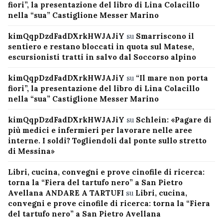
fiori”, la presentazione del libro di Lina Colacillo
nella “sua” Castiglione Messer Marino
kimQqpDzdFadDXrkHWJAJiY
su
Smarriscono il
sentiero e restano bloccati in quota sul Matese,
escursionisti tratti in salvo dal Soccorso alpino
kimQqpDzdFadDXrkHWJAJiY
su
“Il mare non porta
fiori”, la presentazione del libro di Lina Colacillo
nella “sua” Castiglione Messer Marino
kimQqpDzdFadDXrkHWJAJiY
su
Schlein: «Pagare di
più medici e infermieri per lavorare nelle aree
interne. I soldi? Togliendoli dal ponte sullo stretto
di Messina»
Libri, cucina, convegni e prove cinofile di ricerca:
torna la “Fiera del tartufo nero” a San Pietro
Avellana ANDARE A TARTUFI
su
Libri, cucina,
convegni e prove cinofile di ricerca: torna la “Fiera
del tartufo nero” a San Pietro Avellana