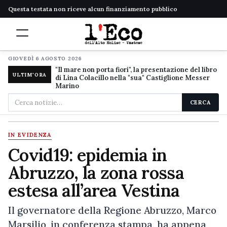
Questa testata non riceve alcun finanziamento pubblico
GIOVEDÌ 6 AGOSTO 2026
"Il mare non porta fiori", la presentazione del libro
ULTIM'ORA
di Lina Colacillo nella "sua" Castiglione Messer
Marino
Cerca
CERCA
nel
sito
IN EVIDENZA
Covid19: epidemia in
Abruzzo, la zona rossa
estesa all’area Vestina
Il governatore della Regione Abruzzo, Marco
Marsilio, in conferenza stampa, ha appena