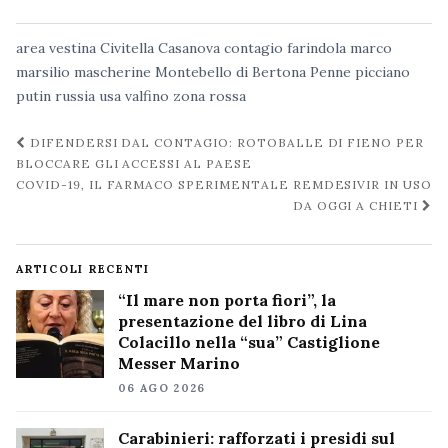
area vestina
Civitella Casanova
contagio
farindola
marco
marsilio
mascherine
Montebello di Bertona
Penne
picciano
putin
russia
usa
valfino
zona rossa
Navigazione
DIFENDERSI DAL CONTAGIO: ROTOBALLE DI FIENO PER
post
BLOCCARE GLI ACCESSI AL PAESE
COVID-19, IL FARMACO SPERIMENTALE REMDESIVIR IN USO
DA OGGI A CHIETI
ARTICOLI RECENTI
“Il mare non porta fiori”, la
presentazione del libro di Lina
Colacillo nella “sua” Castiglione
Messer Marino
06 AGO 2026
Carabinieri: rafforzati i presidi sul