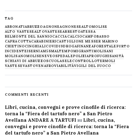
TAG
ABBONATI
ABRUZZO
AGNONE
AGNONESE
ALTOMOLISE
ALTO VASTESE
ALTOVASTESE
ARRESTO
ATESSA
BELMONTE DEL SANNIO
CACCIA
CALCIO
CAMPOBASSO
CAPRACOTTA
CARABINIERI
CASTIGLIONE MESSER MARINO
CHIETINO
CINGHIALI
COVID19
DROGA
FINANZA
FORESTALE
FURTO
INCIDENTE
ISERNIA
M5S
MALTEMPO
MIGRANTI
MOLISANI
MOLISANO
MOLISE
NEVE
OSPEDALE
POLIZIA
PROFUGHI
SANITÀ
SCHIAVI DI ABRUZZO
SCUOLA
SELECONTROLLO
TERMOLI
VASTESE
VASTO
VENAFRO
VIABILITÀ
VIGILI DEL FUOCO
COMMENTI RECENTI
Libri, cucina, convegni e prove cinofile di ricerca:
torna la “Fiera del tartufo nero” a San Pietro
Avellana ANDARE A TARTUFI
su
Libri, cucina,
convegni e prove cinofile di ricerca: torna la “Fiera
del tartufo nero” a San Pietro Avellana