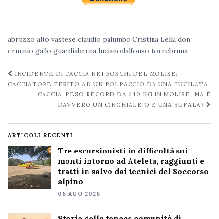
abruzzo
alto vastese
claudio palumbo
Cristina Lella
don
erminio gallo
guardiabruna
lucianodalfonso
torrebruna
Navigazione
INCIDENTE DI CACCIA NEI BOSCHI DEL MOLISE:
post
CACCIATORE FERITO AD UN POLPACCIO DA UNA FUCILATA
CACCIA, PESO RECORD DA 240 KG IN MOLISE: MA È
DAVVERO UN CINGHIALE O È UNA BUFALA?
ARTICOLI RECENTI
Tre escursionisti in difficoltà sui
monti intorno ad Ateleta, raggiunti e
tratti in salvo dai tecnici del Soccorso
alpino
06 AGO 2026
Storia della tenace comunità di