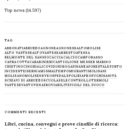
Top news
(14.597)
TAG
ABBONATI
ABRUZZO
AGNONE
AGNONESE
ALTOMOLISE
ALTO VASTESE
ALTOVASTESE
ARRESTO
ATESSA
BELMONTE DEL SANNIO
CACCIA
CALCIO
CAMPOBASSO
CAPRACOTTA
CARABINIERI
CASTIGLIONE MESSER MARINO
CHIETINO
CINGHIALI
COVID19
DROGA
FINANZA
FORESTALE
FURTO
INCIDENTE
ISERNIA
M5S
MALTEMPO
MIGRANTI
MOLISANI
MOLISANO
MOLISE
NEVE
OSPEDALE
POLIZIA
PROFUGHI
SANITÀ
SCHIAVI DI ABRUZZO
SCUOLA
SELECONTROLLO
TERMOLI
VASTESE
VASTO
VENAFRO
VIABILITÀ
VIGILI DEL FUOCO
COMMENTI RECENTI
Libri, cucina, convegni e prove cinofile di ricerca: