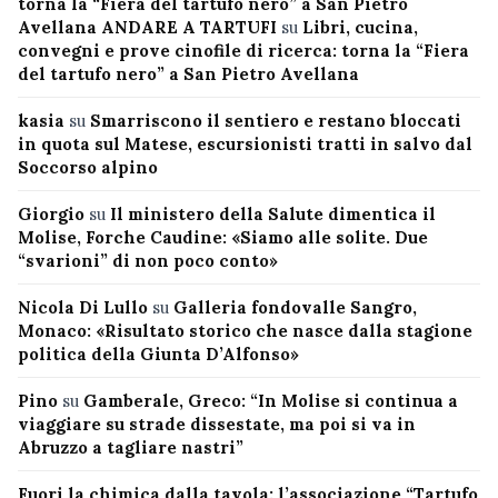
torna la “Fiera del tartufo nero” a San Pietro
Avellana ANDARE A TARTUFI
su
Libri, cucina,
convegni e prove cinofile di ricerca: torna la “Fiera
del tartufo nero” a San Pietro Avellana
kasia
su
Smarriscono il sentiero e restano bloccati
in quota sul Matese, escursionisti tratti in salvo dal
Soccorso alpino
Giorgio
su
Il ministero della Salute dimentica il
Molise, Forche Caudine: «Siamo alle solite. Due
“svarioni” di non poco conto»
Nicola Di Lullo
su
Galleria fondovalle Sangro,
Monaco: «Risultato storico che nasce dalla stagione
politica della Giunta D’Alfonso»
Pino
su
Gamberale, Greco: “In Molise si continua a
viaggiare su strade dissestate, ma poi si va in
Abruzzo a tagliare nastri”
Fuori la chimica dalla tavola: l’associazione “Tartufo