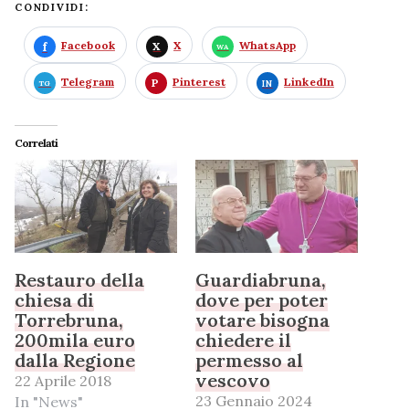
CONDIVIDI:
Facebook
X
WhatsApp
Telegram
Pinterest
LinkedIn
Correlati
Restauro della
Guardiabruna,
chiesa di
dove per poter
Torrebruna,
votare bisogna
200mila euro
chiedere il
dalla Regione
permesso al
vescovo
22 Aprile 2018
23 Gennaio 2024
In "News"