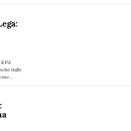
Lega:
il Pd
nche dalle
mente…
:
na