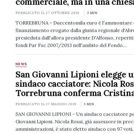
commerciale, ma in una chiesa
PUBBLICATO IL
27 OTTOBRE 2019
2 MIN
TORREBRUNA - Duecentomila euro è l'ammontare 
finanziamento erogato dalla giunta regionale d'Ab
presieduta dall'allora presidente D'Alfonso, reperiti
fondi Par Fsc 2007/2013 nell'ambito del Fondo…
NEWS
San Giovanni Lipioni elegge 
sindaco cacciatore: Nicola Ros
Torrebruna conferma Cristina
PUBBLICATO IL
27 MAGGIO 2019
1 MIN
SAN GIOVANNI LIPIONI - Un sindaco cacciatore p
Giovanni Lipioni. Nicola Rossi, già assessore in pre
amministrazioni, è stato eletto sindaco con 97 voti,