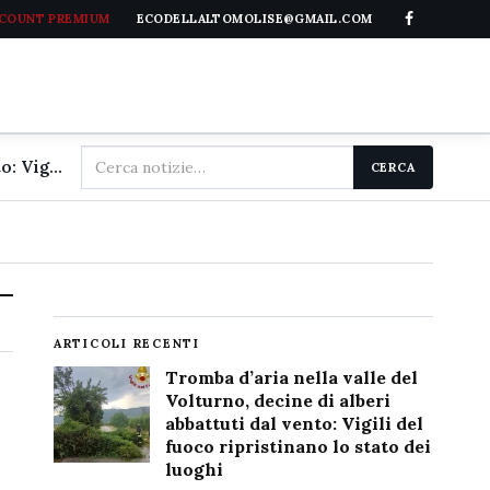
CCOUNT PREMIUM
ECODELLALTOMOLISE@GMAIL.COM
Cerca
Tromba d'aria nella valle del Volturno, decine di alberi abbattuti dal vento: Vigili del fuoco ripristinano lo stato dei luoghi
CERCA
nel
sito
ARTICOLI RECENTI
Tromba d’aria nella valle del
Volturno, decine di alberi
abbattuti dal vento: Vigili del
fuoco ripristinano lo stato dei
luoghi