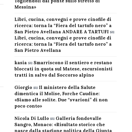
Togliendoli dal ponte sullo stretto di
Messina»
Libri, cucina, convegni e prove cinofile di
ricerca: torna la “Fiera del tartufo nero” a
San Pietro Avellana ANDARE A TARTUFI
su
Libri, cucina, convegni e prove cinofile di
ricerca: torna la “Fiera del tartufo nero” a
San Pietro Avellana
kasia
su
Smarriscono il sentiero e restano
bloccati in quota sul Matese, escursionisti
tratti in salvo dal Soccorso alpino
Giorgio
su
Il ministero della Salute
dimentica il Molise, Forche Caudine:
«Siamo alle solite. Due “svarioni” di non
poco conto»
Nicola Di Lullo
su
Galleria fondovalle
Sangro, Monaco: «Risultato storico che
nasce dalla stagione politica della Giunta