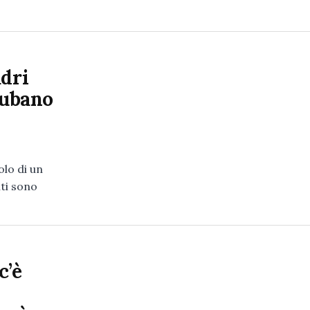
adri
rubano
lo di un
ti sono
c’è