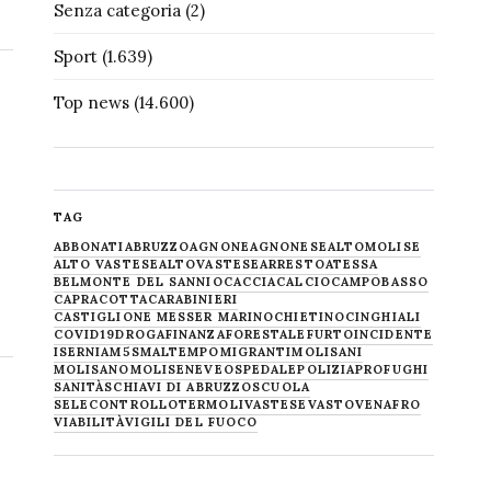
Senza categoria
(2)
Sport
(1.639)
Top news
(14.600)
TAG
ABBONATI
ABRUZZO
AGNONE
AGNONESE
ALTOMOLISE
ALTO VASTESE
ALTOVASTESE
ARRESTO
ATESSA
BELMONTE DEL SANNIO
CACCIA
CALCIO
CAMPOBASSO
CAPRACOTTA
CARABINIERI
CASTIGLIONE MESSER MARINO
CHIETINO
CINGHIALI
COVID19
DROGA
FINANZA
FORESTALE
FURTO
INCIDENTE
ISERNIA
M5S
MALTEMPO
MIGRANTI
MOLISANI
MOLISANO
MOLISE
NEVE
OSPEDALE
POLIZIA
PROFUGHI
SANITÀ
SCHIAVI DI ABRUZZO
SCUOLA
SELECONTROLLO
TERMOLI
VASTESE
VASTO
VENAFRO
VIABILITÀ
VIGILI DEL FUOCO