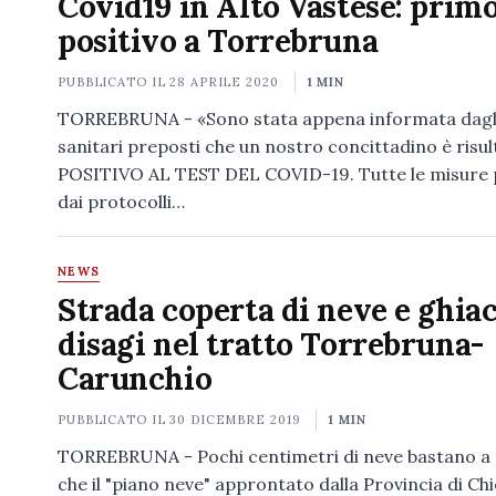
Covid19 in Alto Vastese: prim
positivo a Torrebruna
PUBBLICATO IL
28 APRILE 2020
1 MIN
TORREBRUNA - «Sono stata appena informata dagli 
sanitari preposti che un nostro concittadino è risul
POSITIVO AL TEST DEL COVID-19. Tutte le misure 
dai protocolli…
NEWS
Strada coperta di neve e ghiac
disagi nel tratto Torrebruna-
Carunchio
PUBBLICATO IL
30 DICEMBRE 2019
1 MIN
TORREBRUNA - Pochi centimetri di neve bastano a
che il "piano neve" approntato dalla Provincia di Chie