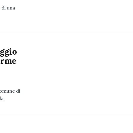
i di una
eggio
firme
 Comune di
la