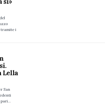
 sì»
del
ruzzo
 tramite i
un
si.
 Lella
er San
cedenti
 pari…