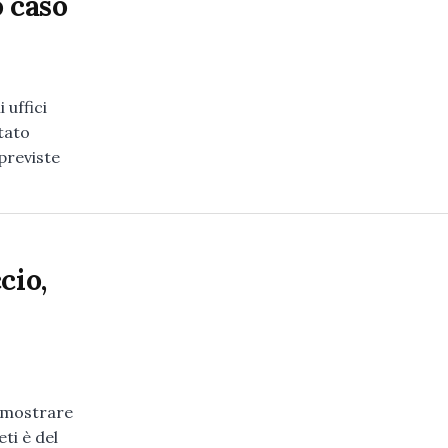
o caso
uffici
tato
previste
cio,
 mostrare
ti è del