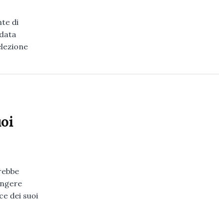
te di
idata
elezione
uoi
rebbe
ungere
ce dei suoi