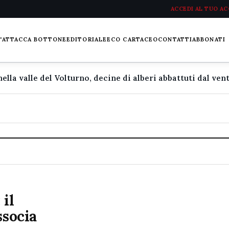
ACCEDI AL TUO A
L'ATTACCA BOTTONE
EDITORIALE
ECO CARTACEO
CONTATTI
ABBONATI
 il
ssocia