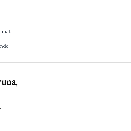
mo: Il
ende
runa,
r