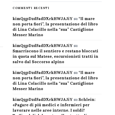
COMMENTI RECENTI
kimQqpDzdFadDXrkHWJAJiY
su
“Il mare
non porta fiori”, la presentazione del libro
di Lina Colacillo nella “sua” Castiglione
Messer Marino
kimQqpDzdFadDXrkHWJAJiY
su
Smarriscono il sentiero e restano bloccati
in quota sul Matese, escursionisti tratti in
salvo dal Soccorso alpino
kimQqpDzdFadDXrkHWJAJiY
su
“Il mare
non porta fiori”, la presentazione del libro
di Lina Colacillo nella “sua” Castiglione
Messer Marino
kimQqpDzdFadDXrkHWJAJiY
su
Schlein:
«Pagare di più medici e infermieri per
lavorare nelle aree interne. I soldi?