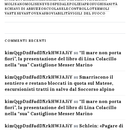
MOLISANO
MOLISE
NEVE
OSPEDALE
POLIZIA
PROFUGHI
SANITÀ
SCHIAVI DI ABRUZZO
SCUOLA
SELECONTROLLO
TERMOLI
VASTESE
VASTO
VENAFRO
VIABILITÀ
VIGILI DEL FUOCO
COMMENTI RECENTI
kimQqpDzdFadDXrkHWJAJiY
su
“Il mare non porta
fiori”, la presentazione del libro di Lina Colacillo
nella “sua” Castiglione Messer Marino
kimQqpDzdFadDXrkHWJAJiY
su
Smarriscono il
sentiero e restano bloccati in quota sul Matese,
escursionisti tratti in salvo dal Soccorso alpino
kimQqpDzdFadDXrkHWJAJiY
su
“Il mare non porta
fiori”, la presentazione del libro di Lina Colacillo
nella “sua” Castiglione Messer Marino
kimQqpDzdFadDXrkHWJAJiY
su
Schlein: «Pagare di