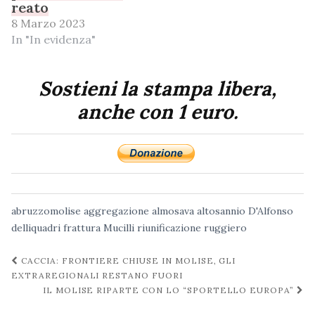
reato
8 Marzo 2023
In "In evidenza"
Sostieni la stampa libera,
anche con 1 euro.
abruzzomolise
aggregazione
almosava
altosannio
D'Alfonso
delliquadri
frattura
Mucilli
riunificazione
ruggiero
Navigazione
CACCIA: FRONTIERE CHIUSE IN MOLISE, GLI
post
EXTRAREGIONALI RESTANO FUORI
IL MOLISE RIPARTE CON LO “SPORTELLO EUROPA”