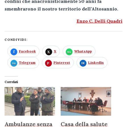
confini che anacronisticamente 50 anni fa
smembrarono il nostro territorio dell’Altosannio.
Enzo C. Delli Quadri
CONDIVIDI:
Facebook
X
WhatsApp
Telegram
Pinterest
LinkedIn
Correlati
Ambulanze senza
Casa della salute