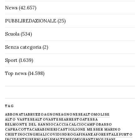
News
(42.657)
PUBBLIREDAZIONALE
(25)
Scuola
(534)
Senza categoria
(2)
Sport
(1.639)
Top news
(14.598)
TAG
ABBONATI
ABRUZZO
AGNONE
AGNONESE
ALTOMOLISE
ALTO VASTESE
ALTOVASTESE
ARRESTO
ATESSA
BELMONTE DEL SANNIO
CACCIA
CALCIO
CAMPOBASSO
CAPRACOTTA
CARABINIERI
CASTIGLIONE MESSER MARINO
CHIETINO
CINGHIALI
COVID19
DROGA
FINANZA
FORESTALE
FURTO
INCIDENTE
ISERNIA
M5S
MALTEMPO
MIGRANTI
MOLISANI