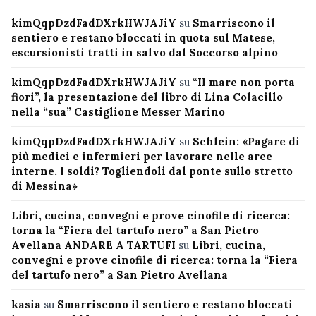
kimQqpDzdFadDXrkHWJAJiY
su
Smarriscono il
sentiero e restano bloccati in quota sul Matese,
escursionisti tratti in salvo dal Soccorso alpino
kimQqpDzdFadDXrkHWJAJiY
su
“Il mare non porta
fiori”, la presentazione del libro di Lina Colacillo
nella “sua” Castiglione Messer Marino
kimQqpDzdFadDXrkHWJAJiY
su
Schlein: «Pagare di
più medici e infermieri per lavorare nelle aree
interne. I soldi? Togliendoli dal ponte sullo stretto
di Messina»
Libri, cucina, convegni e prove cinofile di ricerca:
torna la “Fiera del tartufo nero” a San Pietro
Avellana ANDARE A TARTUFI
su
Libri, cucina,
convegni e prove cinofile di ricerca: torna la “Fiera
del tartufo nero” a San Pietro Avellana
kasia
su
Smarriscono il sentiero e restano bloccati