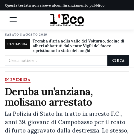
Questa testata non riceve alcun finanziamento pubblico
SABATO 8 AGOSTO 2026
Tromba d'aria nella valle del Volturno, decine di
ULTIM'ORA
alberi abbattuti dal vento: Vigili del fuoco
ripristinano lo stato dei luoghi
Cerca
CERCA
nel
sito
IN EVIDENZA
Deruba un’anziana,
molisano arrestato
La Polizia di Stato ha tratto in arresto F.C.,
anni 39, giovane di Campobasso per il reato
di furto aggravato dalla destrezza. Lo stesso,