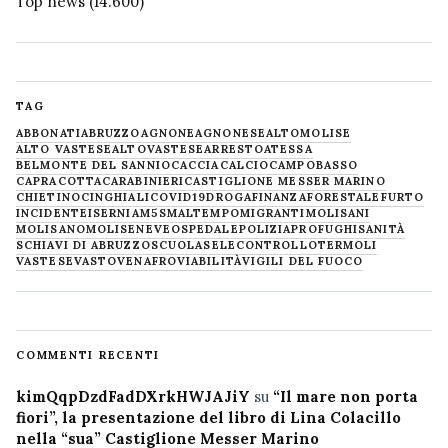
Top news
(14.600)
TAG
ABBONATI
ABRUZZO
AGNONE
AGNONESE
ALTOMOLISE
ALTO VASTESE
ALTOVASTESE
ARRESTO
ATESSA
BELMONTE DEL SANNIO
CACCIA
CALCIO
CAMPOBASSO
CAPRACOTTA
CARABINIERI
CASTIGLIONE MESSER MARINO
CHIETINO
CINGHIALI
COVID19
DROGA
FINANZA
FORESTALE
FURTO
INCIDENTE
ISERNIA
M5S
MALTEMPO
MIGRANTI
MOLISANI
MOLISANO
MOLISE
NEVE
OSPEDALE
POLIZIA
PROFUGHI
SANITÀ
SCHIAVI DI ABRUZZO
SCUOLA
SELECONTROLLO
TERMOLI
VASTESE
VASTO
VENAFRO
VIABILITÀ
VIGILI DEL FUOCO
COMMENTI RECENTI
kimQqpDzdFadDXrkHWJAJiY
su
“Il mare non porta
fiori”, la presentazione del libro di Lina Colacillo
nella “sua” Castiglione Messer Marino