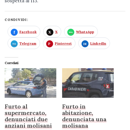
sospetta al 113.
CONDIVIDI:
Facebook
X
WhatsApp
Telegram
Pinterest
LinkedIn
Correlati
Furto al
Furto in
supermercato,
abitazione,
denunciati due
denunciata una
anziani molisani
molisana