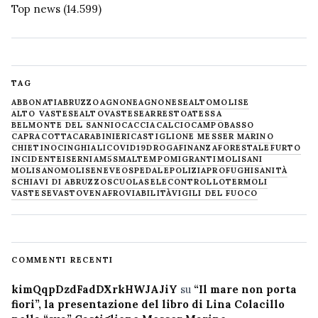
Top news
(14.599)
TAG
ABBONATI
ABRUZZO
AGNONE
AGNONESE
ALTOMOLISE
ALTO VASTESE
ALTOVASTESE
ARRESTO
ATESSA
BELMONTE DEL SANNIO
CACCIA
CALCIO
CAMPOBASSO
CAPRACOTTA
CARABINIERI
CASTIGLIONE MESSER MARINO
CHIETINO
CINGHIALI
COVID19
DROGA
FINANZA
FORESTALE
FURTO
INCIDENTE
ISERNIA
M5S
MALTEMPO
MIGRANTI
MOLISANI
MOLISANO
MOLISE
NEVE
OSPEDALE
POLIZIA
PROFUGHI
SANITÀ
SCHIAVI DI ABRUZZO
SCUOLA
SELECONTROLLO
TERMOLI
VASTESE
VASTO
VENAFRO
VIABILITÀ
VIGILI DEL FUOCO
COMMENTI RECENTI
kimQqpDzdFadDXrkHWJAJiY
su
“Il mare non porta
fiori”, la presentazione del libro di Lina Colacillo