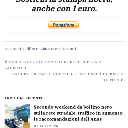
anche con 1 euro.
cassonetti
differenziata
eternit.rifiuti
Navigazione
AMICHEVOLI, L’OLYMPIA AGNONESE SUPERA IL
post
LADISPOLI
CAMERA E SENATO, QUESTE LE PRESENZE DEI NOSTRI
POLITICI
ARTICOLI RECENTI
Secondo weekend da bollino nero
sulla rete stradale, traffico in aumento:
le raccomandazioni dell’Anas
07 AGO 2026