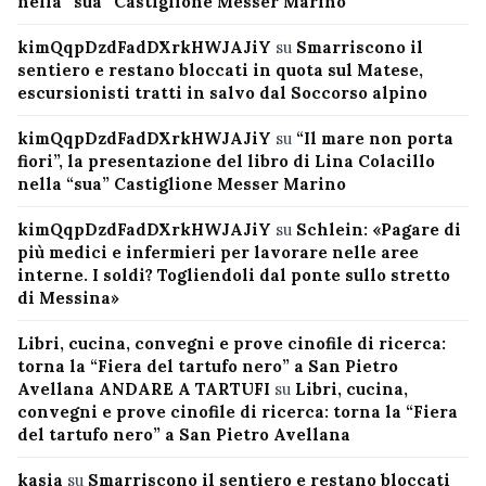
nella “sua” Castiglione Messer Marino
kimQqpDzdFadDXrkHWJAJiY
su
Smarriscono il
sentiero e restano bloccati in quota sul Matese,
escursionisti tratti in salvo dal Soccorso alpino
kimQqpDzdFadDXrkHWJAJiY
su
“Il mare non porta
fiori”, la presentazione del libro di Lina Colacillo
nella “sua” Castiglione Messer Marino
kimQqpDzdFadDXrkHWJAJiY
su
Schlein: «Pagare di
più medici e infermieri per lavorare nelle aree
interne. I soldi? Togliendoli dal ponte sullo stretto
di Messina»
Libri, cucina, convegni e prove cinofile di ricerca:
torna la “Fiera del tartufo nero” a San Pietro
Avellana ANDARE A TARTUFI
su
Libri, cucina,
convegni e prove cinofile di ricerca: torna la “Fiera
del tartufo nero” a San Pietro Avellana
kasia
su
Smarriscono il sentiero e restano bloccati