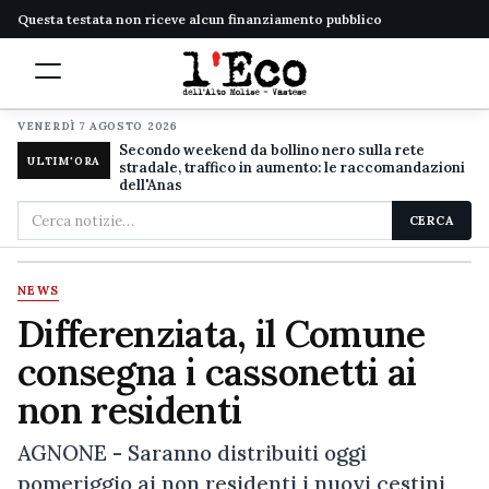
Questa testata non riceve alcun finanziamento pubblico
VENERDÌ 7 AGOSTO 2026
Secondo weekend da bollino nero sulla rete
ULTIM'ORA
stradale, traffico in aumento: le raccomandazioni
dell'Anas
Cerca
CERCA
nel
sito
NEWS
Differenziata, il Comune
consegna i cassonetti ai
non residenti
AGNONE - Saranno distribuiti oggi
pomeriggio ai non residenti i nuovi cestini