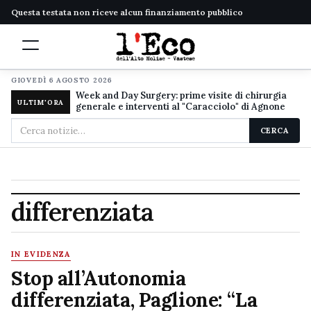
Questa testata non riceve alcun finanziamento pubblico
GIOVEDÌ 6 AGOSTO 2026
Week and Day Surgery: prime visite di chirurgia
ULTIM'ORA
generale e interventi al "Caracciolo" di Agnone
Cerca
CERCA
nel
sito
differenziata
IN EVIDENZA
Stop all’Autonomia
differenziata, Paglione: “La