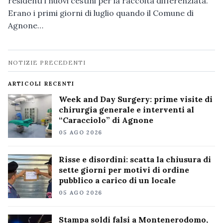
residenti i nuovi cestini per la raccolta differenziata.
Erano i primi giorni di luglio quando il Comune di
Agnone…
Navigazione
NOTIZIE PRECEDENTI
notizie
ARTICOLI RECENTI
Week and Day Surgery: prime visite di
chirurgia generale e interventi al
“Caracciolo” di Agnone
05 AGO 2026
Risse e disordini: scatta la chiusura di
sette giorni per motivi di ordine
pubblico a carico di un locale
05 AGO 2026
Stampa soldi falsi a Montenerodomo,