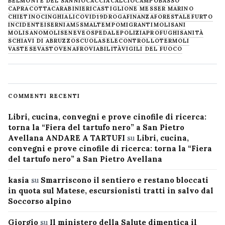
BELMONTE DEL SANNIO
CACCIA
CALCIO
CAMPOBASSO
CAPRACOTTA
CARABINIERI
CASTIGLIONE MESSER MARINO
CHIETINO
CINGHIALI
COVID19
DROGA
FINANZA
FORESTALE
FURTO
INCIDENTE
ISERNIA
M5S
MALTEMPO
MIGRANTI
MOLISANI
MOLISANO
MOLISE
NEVE
OSPEDALE
POLIZIA
PROFUGHI
SANITÀ
SCHIAVI DI ABRUZZO
SCUOLA
SELECONTROLLO
TERMOLI
VASTESE
VASTO
VENAFRO
VIABILITÀ
VIGILI DEL FUOCO
COMMENTI RECENTI
Libri, cucina, convegni e prove cinofile di ricerca:
torna la “Fiera del tartufo nero” a San Pietro
Avellana ANDARE A TARTUFI
su
Libri, cucina,
convegni e prove cinofile di ricerca: torna la “Fiera
del tartufo nero” a San Pietro Avellana
kasia
su
Smarriscono il sentiero e restano bloccati
in quota sul Matese, escursionisti tratti in salvo dal
Soccorso alpino
Giorgio
su
Il ministero della Salute dimentica il