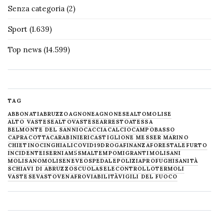
Senza categoria
(2)
Sport
(1.639)
Top news
(14.599)
TAG
ABBONATI
ABRUZZO
AGNONE
AGNONESE
ALTOMOLISE
ALTO VASTESE
ALTOVASTESE
ARRESTO
ATESSA
BELMONTE DEL SANNIO
CACCIA
CALCIO
CAMPOBASSO
CAPRACOTTA
CARABINIERI
CASTIGLIONE MESSER MARINO
CHIETINO
CINGHIALI
COVID19
DROGA
FINANZA
FORESTALE
FURTO
INCIDENTE
ISERNIA
M5S
MALTEMPO
MIGRANTI
MOLISANI
MOLISANO
MOLISE
NEVE
OSPEDALE
POLIZIA
PROFUGHI
SANITÀ
SCHIAVI DI ABRUZZO
SCUOLA
SELECONTROLLO
TERMOLI
VASTESE
VASTO
VENAFRO
VIABILITÀ
VIGILI DEL FUOCO