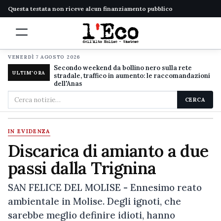
Questa testata non riceve alcun finanziamento pubblico
VENERDÌ 7 AGOSTO 2026
Secondo weekend da bollino nero sulla rete
ULTIM'ORA
stradale, traffico in aumento: le raccomandazioni
dell'Anas
Cerca
CERCA
nel
sito
IN EVIDENZA
Discarica di amianto a due
passi dalla Trignina
SAN FELICE DEL MOLISE - Ennesimo reato
ambientale in Molise. Degli ignoti, che
sarebbe meglio definire idioti, hanno