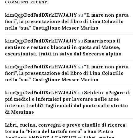
COMMENTI RECENTI
kimQqpDzdFadDXrkHWJAJiY
su
“Il mare non porta
fiori”, la presentazione del libro di Lina Colacillo
nella “sua” Castiglione Messer Marino
kimQqpDzdFadDXrkHWJAJiY
su
Smarriscono il
sentiero e restano bloccati in quota sul Matese,
escursionisti tratti in salvo dal Soccorso alpino
kimQqpDzdFadDXrkHWJAJiY
su
“Il mare non porta
fiori”, la presentazione del libro di Lina Colacillo
nella “sua” Castiglione Messer Marino
kimQqpDzdFadDXrkHWJAJiY
su
Schlein: «Pagare di
più medici e infermieri per lavorare nelle aree
interne. I soldi? Togliendoli dal ponte sullo stretto
di Messina»
Libri, cucina, convegni e prove cinofile di ricerca:
torna la “Fiera del tartufo nero” a San Pietro
Avellana ANDARE A TARTUFI
su
Libri, cucina,