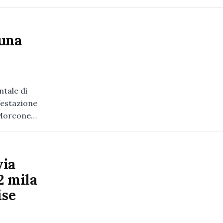
 una
tale di
festazione
, Morcone…
via
2 mila
ise