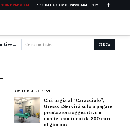
CCOUNT PREMIUM
ECODELLALTOMOLISE@GMAIL.COM
Cerca
Chirurgia al "Caracciolo", Greco: «Servirà solo a pagare prestazioni aggiuntive a medici con turni da 800 euro al giorno»
CERCA
nel
sito
ARTICOLI RECENTI
Chirurgia al “Caracciolo”,
Greco: «Servirà solo a pagare
prestazioni aggiuntive a
medici con turni da 800 euro
al giorno»