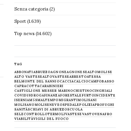
Senza categoria
(2)
Sport
(1.639)
Top news
(14.602)
TAG
ABBONATI
ABRUZZO
AGNONE
AGNONESE
ALTOMOLISE
ALTO VASTESE
ALTOVASTESE
ARRESTO
ATESSA
BELMONTE DEL SANNIO
CACCIA
CALCIO
CAMPOBASSO
CAPRACOTTA
CARABINIERI
CASTIGLIONE MESSER MARINO
CHIETINO
CINGHIALI
COVID19
DROGA
FINANZA
FORESTALE
FURTO
INCIDENTE
ISERNIA
M5S
MALTEMPO
MIGRANTI
MOLISANI
MOLISANO
MOLISE
NEVE
OSPEDALE
POLIZIA
PROFUGHI
SANITÀ
SCHIAVI DI ABRUZZO
SCUOLA
SELECONTROLLO
TERMOLI
VASTESE
VASTO
VENAFRO
VIABILITÀ
VIGILI DEL FUOCO