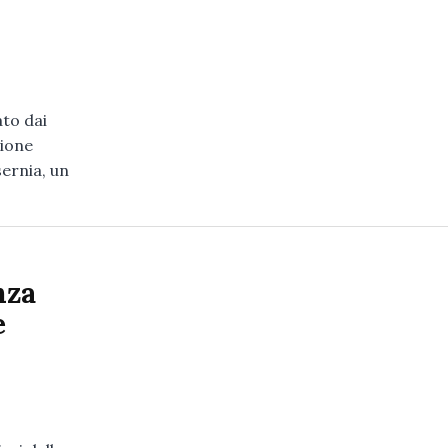
ato dai
zione
sernia, un
nza
e