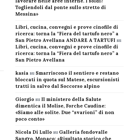
lavorare nelle aree interne. I soldi?
Togliendoli dal ponte sullo stretto di
Messina»
Libri, cucina, convegni e prove cinofile di
ricerca: torna la “Fiera del tartufo nero” a
San Pietro Avellana ANDARE A TARTUFI
su
Libri, cucina, convegni e prove cinofile di
ricerca: torna la “Fiera del tartufo nero” a
San Pietro Avellana
kasia
su
Smarriscono il sentiero e restano
bloccati in quota sul Matese, escursionisti
tratti in salvo dal Soccorso alpino
Giorgio
su
Il ministero della Salute
dimentica il Molise, Forche Caudine:
«Siamo alle solite. Due “svarioni” di non
poco conto»
Nicola Di Lullo
su
Galleria fondovalle
Sangro, Monaco: «Risultato storico che