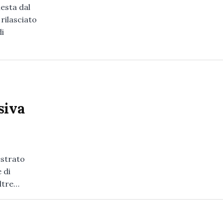
iesta dal
rilasciato
di
siva
estrato
 di
oltre…