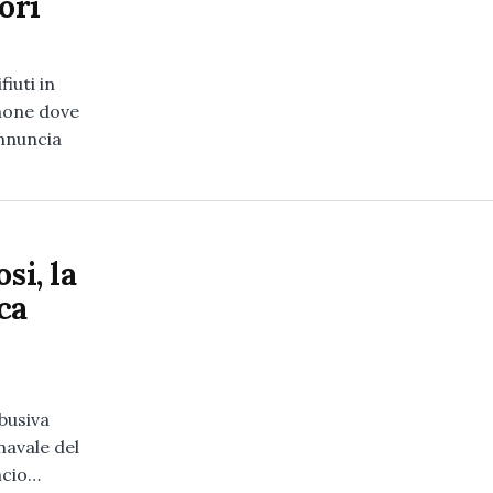
ori
iuti in
gnone dove
annuncia
si, la
ca
busiva
navale del
ncio…