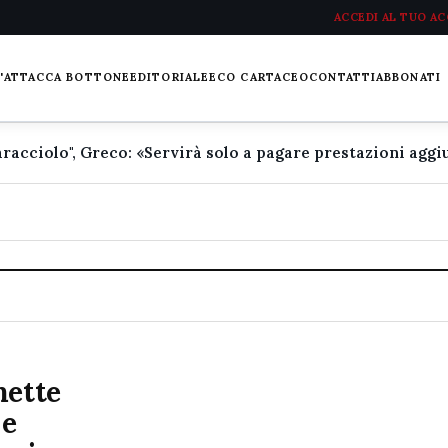
ACCEDI AL TUO A
L'ATTACCA BOTTONE
EDITORIALE
ECO CARTACEO
CONTATTI
ABBONATI
mette
 e