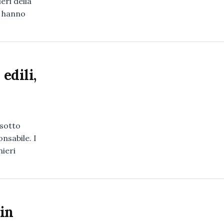
eri della
i hanno
edili,
 sotto
nsabile. I
nieri
in