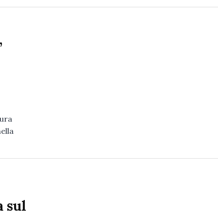
,
tura
ella
a sul