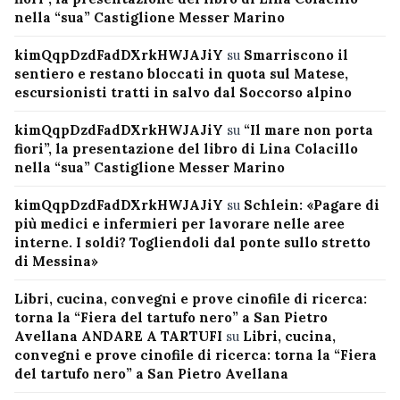
nella “sua” Castiglione Messer Marino
kimQqpDzdFadDXrkHWJAJiY
su
Smarriscono il
sentiero e restano bloccati in quota sul Matese,
escursionisti tratti in salvo dal Soccorso alpino
kimQqpDzdFadDXrkHWJAJiY
su
“Il mare non porta
fiori”, la presentazione del libro di Lina Colacillo
nella “sua” Castiglione Messer Marino
kimQqpDzdFadDXrkHWJAJiY
su
Schlein: «Pagare di
più medici e infermieri per lavorare nelle aree
interne. I soldi? Togliendoli dal ponte sullo stretto
di Messina»
Libri, cucina, convegni e prove cinofile di ricerca:
torna la “Fiera del tartufo nero” a San Pietro
Avellana ANDARE A TARTUFI
su
Libri, cucina,
convegni e prove cinofile di ricerca: torna la “Fiera
del tartufo nero” a San Pietro Avellana