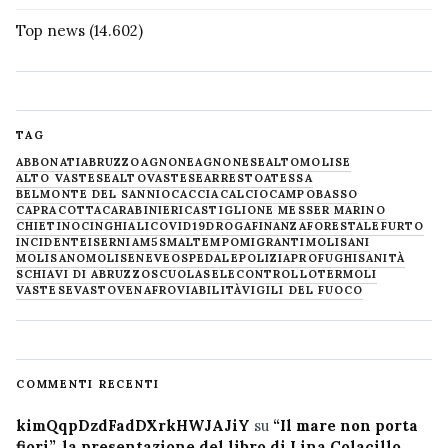
Top news
(14.602)
TAG
ABBONATI
ABRUZZO
AGNONE
AGNONESE
ALTOMOLISE
ALTO VASTESE
ALTOVASTESE
ARRESTO
ATESSA
BELMONTE DEL SANNIO
CACCIA
CALCIO
CAMPOBASSO
CAPRACOTTA
CARABINIERI
CASTIGLIONE MESSER MARINO
CHIETINO
CINGHIALI
COVID19
DROGA
FINANZA
FORESTALE
FURTO
INCIDENTE
ISERNIA
M5S
MALTEMPO
MIGRANTI
MOLISANI
MOLISANO
MOLISE
NEVE
OSPEDALE
POLIZIA
PROFUGHI
SANITÀ
SCHIAVI DI ABRUZZO
SCUOLA
SELECONTROLLO
TERMOLI
VASTESE
VASTO
VENAFRO
VIABILITÀ
VIGILI DEL FUOCO
COMMENTI RECENTI
kimQqpDzdFadDXrkHWJAJiY
su
“Il mare non porta
fiori”, la presentazione del libro di Lina Colacillo