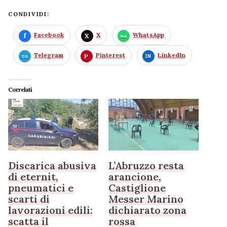
CONDIVIDI:
Facebook
X
WhatsApp
Telegram
Pinterest
LinkedIn
Correlati
Discarica abusiva
L’Abruzzo resta
di eternit,
arancione,
pneumatici e
Castiglione
scarti di
Messer Marino
lavorazioni edili:
dichiarato zona
scatta il
rossa