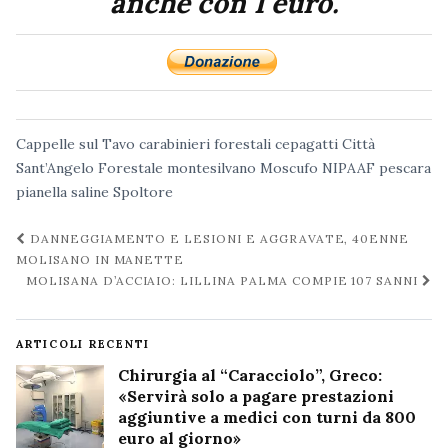
anche con 1 euro.
Cappelle sul Tavo
carabinieri forestali
cepagatti
Città
Sant’Angelo
Forestale
montesilvano
Moscufo
NIPAAF
pescara
pianella
saline
Spoltore
Navigazione
DANNEGGIAMENTO E LESIONI E AGGRAVATE, 40ENNE
post
MOLISANO IN MANETTE
MOLISANA D’ACCIAIO: LILLINA PALMA COMPIE 107 SANNI
ARTICOLI RECENTI
Chirurgia al “Caracciolo”, Greco:
«Servirà solo a pagare prestazioni
aggiuntive a medici con turni da 800
euro al giorno»