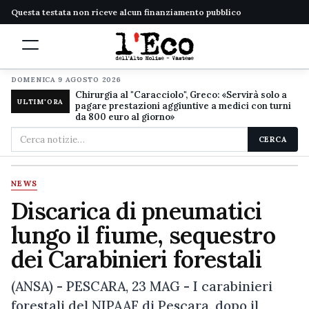
Questa testata non riceve alcun finanziamento pubblico
DOMENICA 9 AGOSTO 2026
Chirurgia al "Caracciolo", Greco: «Servirà solo a
ULTIM'ORA
pagare prestazioni aggiuntive a medici con turni
da 800 euro al giorno»
Cerca
CERCA
nel
sito
NEWS
Discarica di pneumatici
lungo il fiume, sequestro
dei Carabinieri forestali
(ANSA) - PESCARA, 23 MAG - I carabinieri
forestali del NIPAAF di Pescara, dopo il