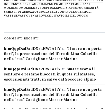
INCIDENTE
ISERNIA
M5S
MALTEMPO
MIGRANTI
MOLISANI
MOLISANO
MOLISE
NEVE
OSPEDALE
POLIZIA
PROFUGHI
SANITÀ
SCHIAVI DI ABRUZZO
SCUOLA
SELECONTROLLO
TERMOLI
VASTESE
VASTO
VENAFRO
VIABILITÀ
VIGILI DEL FUOCO
COMMENTI RECENTI
kimQqpDzdFadDXrkHWJAJiY
su
“Il mare non porta
fiori”, la presentazione del libro di Lina Colacillo
nella “sua” Castiglione Messer Marino
kimQqpDzdFadDXrkHWJAJiY
su
Smarriscono il
sentiero e restano bloccati in quota sul Matese,
escursionisti tratti in salvo dal Soccorso alpino
kimQqpDzdFadDXrkHWJAJiY
su
“Il mare non porta
fiori”, la presentazione del libro di Lina Colacillo
nella “sua” Castiglione Messer Marino