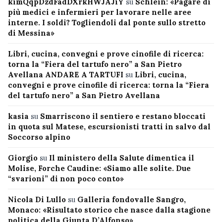
kimQqpDzdFadDXrkHWJAJiY
su
Schlein: «Pagare di
più medici e infermieri per lavorare nelle aree
interne. I soldi? Togliendoli dal ponte sullo stretto
di Messina»
Libri, cucina, convegni e prove cinofile di ricerca:
torna la “Fiera del tartufo nero” a San Pietro
Avellana ANDARE A TARTUFI
su
Libri, cucina,
convegni e prove cinofile di ricerca: torna la “Fiera
del tartufo nero” a San Pietro Avellana
kasia
su
Smarriscono il sentiero e restano bloccati
in quota sul Matese, escursionisti tratti in salvo dal
Soccorso alpino
Giorgio
su
Il ministero della Salute dimentica il
Molise, Forche Caudine: «Siamo alle solite. Due
“svarioni” di non poco conto»
Nicola Di Lullo
su
Galleria fondovalle Sangro,
Monaco: «Risultato storico che nasce dalla stagione
politica della Giunta D’Alfonso»