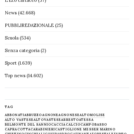
L'Eco cartaceo
(37)
News
(42.668)
PUBBLIREDAZIONALE
(25)
Scuola
(534)
Senza categoria
(2)
Sport
(1.639)
Top news
(14.602)
TAG
ABBONATI
ABRUZZO
AGNONE
AGNONESE
ALTOMOLISE
ALTO VASTESE
ALTOVASTESE
ARRESTO
ATESSA
BELMONTE DEL SANNIO
CACCIA
CALCIO
CAMPOBASSO
CAPRACOTTA
CARABINIERI
CASTIGLIONE MESSER MARINO
CHIETINO
CINGHIALI
COVID19
DROGA
FINANZA
FORESTALE
FURTO