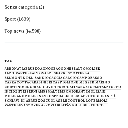
Senza categoria
(2)
Sport
(1.639)
Top news
(14.598)
TAG
ABBONATI
ABRUZZO
AGNONE
AGNONESE
ALTOMOLISE
ALTO VASTESE
ALTOVASTESE
ARRESTO
ATESSA
BELMONTE DEL SANNIO
CACCIA
CALCIO
CAMPOBASSO
CAPRACOTTA
CARABINIERI
CASTIGLIONE MESSER MARINO
CHIETINO
CINGHIALI
COVID19
DROGA
FINANZA
FORESTALE
FURTO
INCIDENTE
ISERNIA
M5S
MALTEMPO
MIGRANTI
MOLISANI
MOLISANO
MOLISE
NEVE
OSPEDALE
POLIZIA
PROFUGHI
SANITÀ
SCHIAVI DI ABRUZZO
SCUOLA
SELECONTROLLO
TERMOLI
VASTESE
VASTO
VENAFRO
VIABILITÀ
VIGILI DEL FUOCO