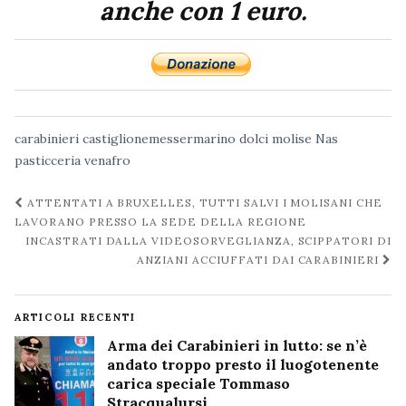
anche con 1 euro.
carabinieri
castiglionemessermarino
dolci
molise
Nas
pasticceria
venafro
Navigazione
ATTENTATI A BRUXELLES, TUTTI SALVI I MOLISANI CHE
post
LAVORANO PRESSO LA SEDE DELLA REGIONE
INCASTRATI DALLA VIDEOSORVEGLIANZA, SCIPPATORI DI
ANZIANI ACCIUFFATI DAI CARABINIERI
ARTICOLI RECENTI
Arma dei Carabinieri in lutto: se n’è
andato troppo presto il luogotenente
carica speciale Tommaso
Stracqualursi