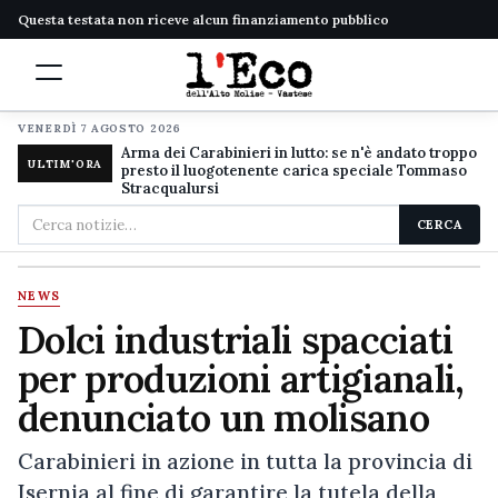
Questa testata non riceve alcun finanziamento pubblico
VENERDÌ 7 AGOSTO 2026
Arma dei Carabinieri in lutto: se n'è andato troppo
ULTIM'ORA
presto il luogotenente carica speciale Tommaso
Stracqualursi
Cerca
CERCA
nel
sito
NEWS
Dolci industriali spacciati
per produzioni artigianali,
denunciato un molisano
Carabinieri in azione in tutta la provincia di
Isernia al fine di garantire la tutela della