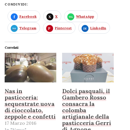
CONDIVIDI:
Facebook
X
WhatsApp
Telegram
Pinterest
LinkedIn
Correlati
Nas in
Dolci pasquali, il
pasticceria:
Gambero Rosso
sequestrate uova
consacra la
di cioccolato,
colomba
zeppole e confetti
artigianale della
pasticceria Gerri
17 Marzo 2016
di Agnone
In "News"