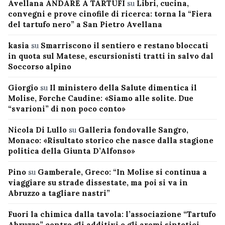
Avellana ANDARE A TARTUFI
su
Libri, cucina,
convegni e prove cinofile di ricerca: torna la “Fiera
del tartufo nero” a San Pietro Avellana
kasia
su
Smarriscono il sentiero e restano bloccati
in quota sul Matese, escursionisti tratti in salvo dal
Soccorso alpino
Giorgio
su
Il ministero della Salute dimentica il
Molise, Forche Caudine: «Siamo alle solite. Due
“svarioni” di non poco conto»
Nicola Di Lullo
su
Galleria fondovalle Sangro,
Monaco: «Risultato storico che nasce dalla stagione
politica della Giunta D’Alfonso»
Pino
su
Gamberale, Greco: “In Molise si continua a
viaggiare su strade dissestate, ma poi si va in
Abruzzo a tagliare nastri”
Fuori la chimica dalla tavola: l’associazione “Tartufo
Abruzzo” contro gli additivi e gli aromi sintetici