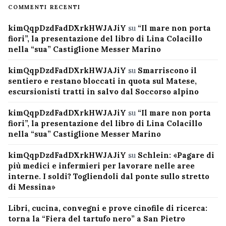
COMMENTI RECENTI
kimQqpDzdFadDXrkHWJAJiY
su
“Il mare non porta
fiori”, la presentazione del libro di Lina Colacillo
nella “sua” Castiglione Messer Marino
kimQqpDzdFadDXrkHWJAJiY
su
Smarriscono il
sentiero e restano bloccati in quota sul Matese,
escursionisti tratti in salvo dal Soccorso alpino
kimQqpDzdFadDXrkHWJAJiY
su
“Il mare non porta
fiori”, la presentazione del libro di Lina Colacillo
nella “sua” Castiglione Messer Marino
kimQqpDzdFadDXrkHWJAJiY
su
Schlein: «Pagare di
più medici e infermieri per lavorare nelle aree
interne. I soldi? Togliendoli dal ponte sullo stretto
di Messina»
Libri, cucina, convegni e prove cinofile di ricerca:
torna la “Fiera del tartufo nero” a San Pietro