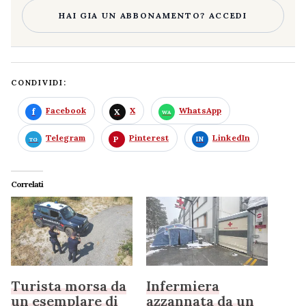
HAI GIA UN ABBONAMENTO? ACCEDI
CONDIVIDI:
Facebook
X
WhatsApp
Telegram
Pinterest
LinkedIn
Correlati
Turista morsa da
Infermiera
un esemplare di
azzannata da un