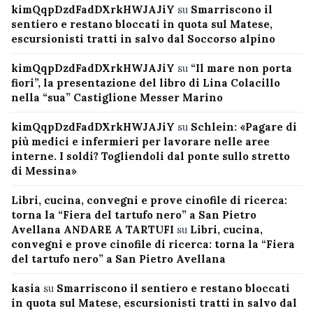
kimQqpDzdFadDXrkHWJAJiY
su
Smarriscono il
sentiero e restano bloccati in quota sul Matese,
escursionisti tratti in salvo dal Soccorso alpino
kimQqpDzdFadDXrkHWJAJiY
su
“Il mare non porta
fiori”, la presentazione del libro di Lina Colacillo
nella “sua” Castiglione Messer Marino
kimQqpDzdFadDXrkHWJAJiY
su
Schlein: «Pagare di
più medici e infermieri per lavorare nelle aree
interne. I soldi? Togliendoli dal ponte sullo stretto
di Messina»
Libri, cucina, convegni e prove cinofile di ricerca:
torna la “Fiera del tartufo nero” a San Pietro
Avellana ANDARE A TARTUFI
su
Libri, cucina,
convegni e prove cinofile di ricerca: torna la “Fiera
del tartufo nero” a San Pietro Avellana
kasia
su
Smarriscono il sentiero e restano bloccati
in quota sul Matese, escursionisti tratti in salvo dal