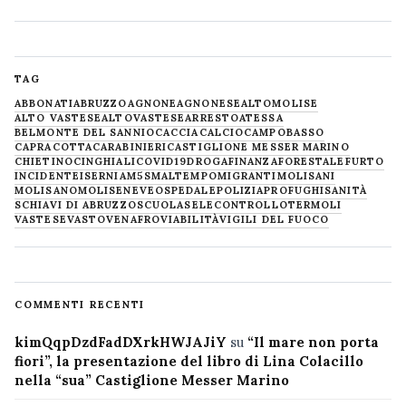
TAG
ABBONATI
ABRUZZO
AGNONE
AGNONESE
ALTOMOLISE
ALTO VASTESE
ALTOVASTESE
ARRESTO
ATESSA
BELMONTE DEL SANNIO
CACCIA
CALCIO
CAMPOBASSO
CAPRACOTTA
CARABINIERI
CASTIGLIONE MESSER MARINO
CHIETINO
CINGHIALI
COVID19
DROGA
FINANZA
FORESTALE
FURTO
INCIDENTE
ISERNIA
M5S
MALTEMPO
MIGRANTI
MOLISANI
MOLISANO
MOLISE
NEVE
OSPEDALE
POLIZIA
PROFUGHI
SANITÀ
SCHIAVI DI ABRUZZO
SCUOLA
SELECONTROLLO
TERMOLI
VASTESE
VASTO
VENAFRO
VIABILITÀ
VIGILI DEL FUOCO
COMMENTI RECENTI
kimQqpDzdFadDXrkHWJAJiY
su
“Il mare non porta
fiori”, la presentazione del libro di Lina Colacillo
nella “sua” Castiglione Messer Marino