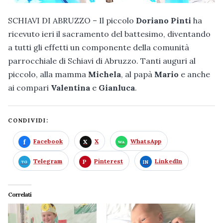
SCHIAVI DI ABRUZZO – Il piccolo
Doriano Pinti
ha
ricevuto ieri il sacramento del battesimo, diventando
a tutti gli effetti un componente della comunità
parrocchiale di Schiavi di Abruzzo. Tanti auguri al
piccolo, alla mamma
Michela
, al papà
Mario
e anche
ai compari
Valentina
e
Gianluca
.
CONDIVIDI:
Facebook
X
WhatsApp
Telegram
Pinterest
LinkedIn
Correlati