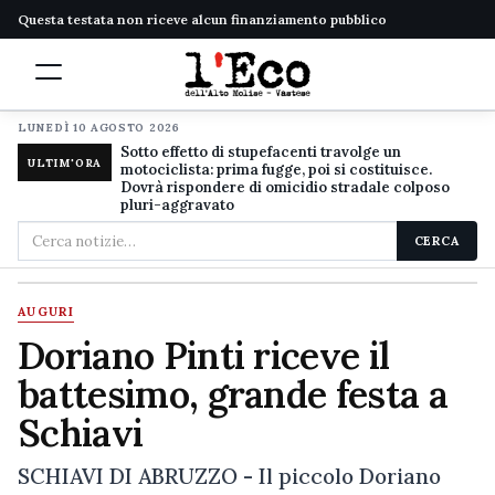
Questa testata non riceve alcun finanziamento pubblico
LUNEDÌ 10 AGOSTO 2026
Sotto effetto di stupefacenti travolge un
ULTIM'ORA
motociclista: prima fugge, poi si costituisce.
Dovrà rispondere di omicidio stradale colposo
pluri-aggravato
Cerca
CERCA
nel
sito
AUGURI
Doriano Pinti riceve il
battesimo, grande festa a
Schiavi
SCHIAVI DI ABRUZZO - Il piccolo Doriano