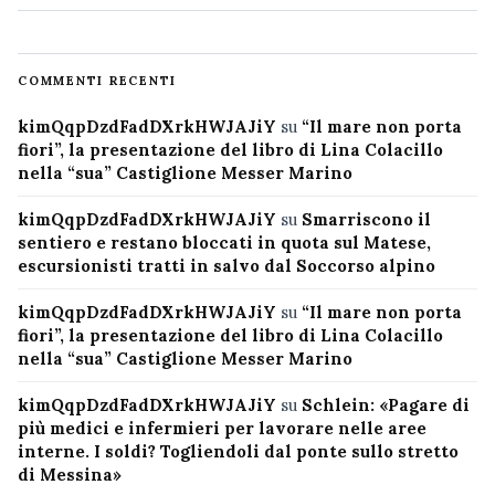
COMMENTI RECENTI
kimQqpDzdFadDXrkHWJAJiY
su
“Il mare non porta
fiori”, la presentazione del libro di Lina Colacillo
nella “sua” Castiglione Messer Marino
kimQqpDzdFadDXrkHWJAJiY
su
Smarriscono il
sentiero e restano bloccati in quota sul Matese,
escursionisti tratti in salvo dal Soccorso alpino
kimQqpDzdFadDXrkHWJAJiY
su
“Il mare non porta
fiori”, la presentazione del libro di Lina Colacillo
nella “sua” Castiglione Messer Marino
kimQqpDzdFadDXrkHWJAJiY
su
Schlein: «Pagare di
più medici e infermieri per lavorare nelle aree
interne. I soldi? Togliendoli dal ponte sullo stretto
di Messina»