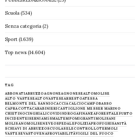
Scuola
(534)
Senza categoria
(2)
Sport
(1.639)
Top news
(14.604)
TAG
ABBONATI
ABRUZZO
AGNONE
AGNONESE
ALTOMOLISE
ALTO VASTESE
ALTOVASTESE
ARRESTO
ATESSA
BELMONTE DEL SANNIO
CACCIA
CALCIO
CAMPOBASSO
CAPRACOTTA
CARABINIERI
CASTIGLIONE MESSER MARINO
CHIETINO
CINGHIALI
COVID19
DROGA
FINANZA
FORESTALE
FURTO
INCIDENTE
ISERNIA
M5S
MALTEMPO
MIGRANTI
MOLISANI
MOLISANO
MOLISE
NEVE
OSPEDALE
POLIZIA
PROFUGHI
SANITÀ
SCHIAVI DI ABRUZZO
SCUOLA
SELECONTROLLO
TERMOLI
VASTESE
VASTO
VENAFRO
VIABILITÀ
VIGILI DEL FUOCO