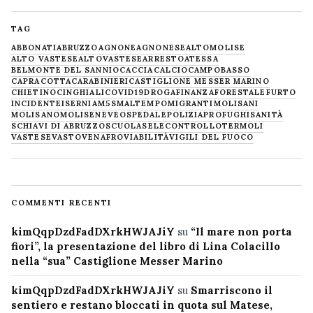
TAG
ABBONATI
ABRUZZO
AGNONE
AGNONESE
ALTOMOLISE
ALTO VASTESE
ALTOVASTESE
ARRESTO
ATESSA
BELMONTE DEL SANNIO
CACCIA
CALCIO
CAMPOBASSO
CAPRACOTTA
CARABINIERI
CASTIGLIONE MESSER MARINO
CHIETINO
CINGHIALI
COVID19
DROGA
FINANZA
FORESTALE
FURTO
INCIDENTE
ISERNIA
M5S
MALTEMPO
MIGRANTI
MOLISANI
MOLISANO
MOLISE
NEVE
OSPEDALE
POLIZIA
PROFUGHI
SANITÀ
SCHIAVI DI ABRUZZO
SCUOLA
SELECONTROLLO
TERMOLI
VASTESE
VASTO
VENAFRO
VIABILITÀ
VIGILI DEL FUOCO
COMMENTI RECENTI
kimQqpDzdFadDXrkHWJAJiY
su
“Il mare non porta
fiori”, la presentazione del libro di Lina Colacillo
nella “sua” Castiglione Messer Marino
kimQqpDzdFadDXrkHWJAJiY
su
Smarriscono il
sentiero e restano bloccati in quota sul Matese,