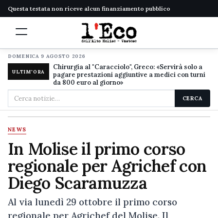
Questa testata non riceve alcun finanziamento pubblico
DOMENICA 9 AGOSTO 2026
Chirurgia al "Caracciolo", Greco: «Servirà solo a
ULTIM'ORA
pagare prestazioni aggiuntive a medici con turni
da 800 euro al giorno»
Cerca
CERCA
nel
sito
NEWS
In Molise il primo corso
regionale per Agrichef con
Diego Scaramuzza
Al via lunedì 29 ottobre il primo corso
regionale per Agrichef del Molise. Il