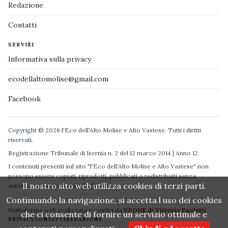
Redazione
Contatti
SERVIZI
Informativa sulla privacy
ecodellaltomolise@gmail.com
Facebook
Copyright © 2026 l'Eco dell'Alto Molise e Alto Vastese. Tutti i diritti
riservati.
Registrazione Tribunale di Isernia n. 2 del 12 marzo 2014 | Anno 12
I contenuti presenti sul sito "l'Eco dell'Alto Molise e Alto Vastese" non
possono essere copiati, riprodotti, pubblicati o redistribuiti senza
Il nostro sito web utilizza cookies di terzi parti.
autorizzazione espressa degli autori.
Continuando la navigazione, si accetta l uso dei cookies
Piattaforma web realizzata e gestita da
VPONE di Vittorio Paoletti
che ci consente di fornire un servizio ottimale e
PRIVACY
CONTATTI
REDAZIONE