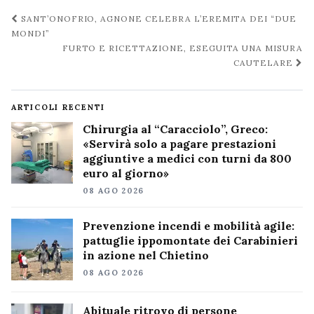
Navigazione
SANT’ONOFRIO, AGNONE CELEBRA L’EREMITA DEI “DUE
post
MONDI”
FURTO E RICETTAZIONE, ESEGUITA UNA MISURA
CAUTELARE
ARTICOLI RECENTI
Chirurgia al “Caracciolo”, Greco:
«Servirà solo a pagare prestazioni
aggiuntive a medici con turni da 800
euro al giorno»
08 AGO 2026
Prevenzione incendi e mobilità agile:
pattuglie ippomontate dei Carabinieri
in azione nel Chietino
08 AGO 2026
Abituale ritrovo di persone