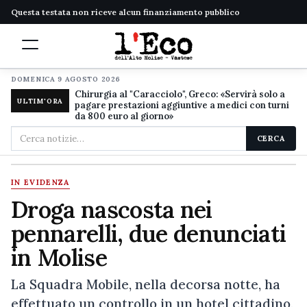
Questa testata non riceve alcun finanziamento pubblico
DOMENICA 9 AGOSTO 2026
Chirurgia al "Caracciolo", Greco: «Servirà solo a
ULTIM'ORA
pagare prestazioni aggiuntive a medici con turni
da 800 euro al giorno»
Cerca
CERCA
nel
sito
IN EVIDENZA
Droga nascosta nei
pennarelli, due denunciati
in Molise
La Squadra Mobile, nella decorsa notte, ha
effettuato un controllo in un hotel cittadino,