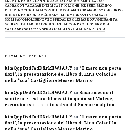
BELMONTE DEL SANNIO
CACCIA
CALCIO
CAMPOBASSO
CAPRACOTTA
CARABINIERI
CASTIGLIONE MESSER MARINO
CHIETINO
CINGHIALI
COVID19
DROGA
FINANZA
FORESTALE
FURTO
INCIDENTE
ISERNIA
M5S
MALTEMPO
MIGRANTI
MOLISANI
MOLISANO
MOLISE
NEVE
OSPEDALE
POLIZIA
PROFUGHI
SANITÀ
SCHIAVI DI ABRUZZO
SCUOLA
SELECONTROLLO
TERMOLI
VASTESE
VASTO
VENAFRO
VIABILITÀ
VIGILI DEL FUOCO
COMMENTI RECENTI
kimQqpDzdFadDXrkHWJAJiY
su
“Il mare non porta
fiori”, la presentazione del libro di Lina Colacillo
nella “sua” Castiglione Messer Marino
kimQqpDzdFadDXrkHWJAJiY
su
Smarriscono il
sentiero e restano bloccati in quota sul Matese,
escursionisti tratti in salvo dal Soccorso alpino
kimQqpDzdFadDXrkHWJAJiY
su
“Il mare non porta
fiori”, la presentazione del libro di Lina Colacillo
nella “sua” Castiglione Messer Marino