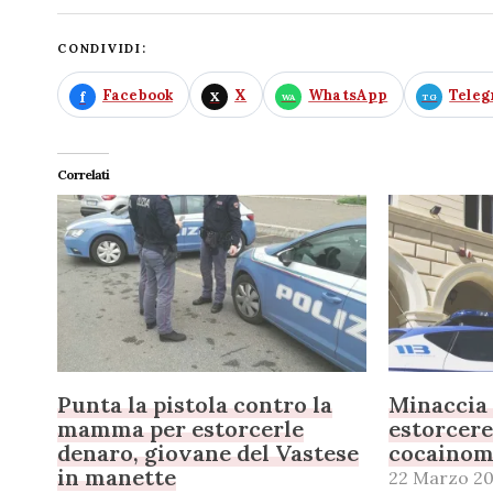
CONDIVIDI:
Facebook
X
WhatsApp
Tele
Correlati
Punta la pistola contro la
Minaccia 
mamma per estorcerle
estorcere
denaro, giovane del Vastese
cocainom
in manette
22 Marzo 20