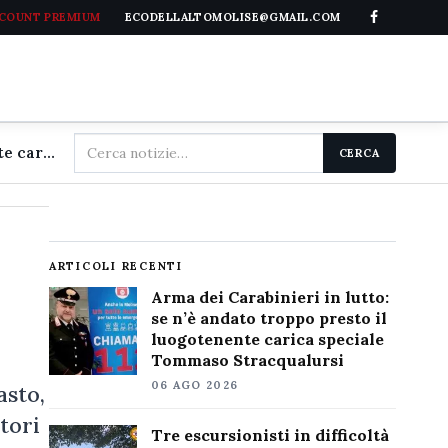
CCOUNT PREMIUM
ECODELLALTOMOLISE@GMAIL.COM
Cerca
Arma dei Carabinieri in lutto: se n'è andato troppo presto il luogotenente carica speciale Tommaso Stracqualursi
CERCA
nel
sito
ARTICOLI RECENTI
Arma dei Carabinieri in lutto:
se n’è andato troppo presto il
luogotenente carica speciale
Tommaso Stracqualursi
06 AGO 2026
asto,
tori
Tre escursionisti in difficoltà