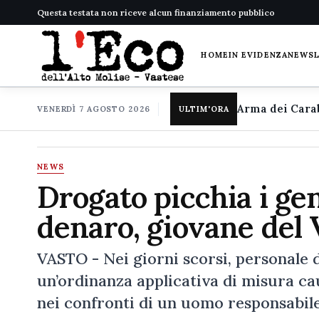
Questa testata non riceve alcun finanziamento pubblico
HOME
IN EVIDENZA
NEWS
VENERDÌ 7 AGOSTO 2026
ULTIM'ORA
NEWS
Drogato picchia i ge
denaro, giovane del 
VASTO - Nei giorni scorsi, personale 
un’ordinanza applicativa di misura cau
nei confronti di un uomo responsabile