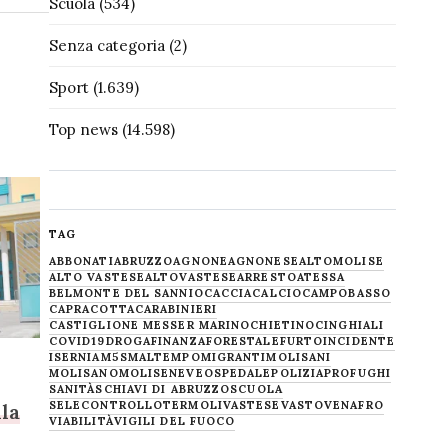
Scuola
(534)
Senza categoria
(2)
Sport
(1.639)
Top news
(14.598)
TAG
ABBONATI
ABRUZZO
AGNONE
AGNONESE
ALTOMOLISE
ALTO VASTESE
ALTOVASTESE
ARRESTO
ATESSA
BELMONTE DEL SANNIO
CACCIA
CALCIO
CAMPOBASSO
CAPRACOTTA
CARABINIERI
CASTIGLIONE MESSER MARINO
CHIETINO
CINGHIALI
COVID19
DROGA
FINANZA
FORESTALE
FURTO
INCIDENTE
ISERNIA
M5S
MALTEMPO
MIGRANTI
MOLISANI
MOLISANO
MOLISE
NEVE
OSPEDALE
POLIZIA
PROFUGHI
SANITÀ
SCHIAVI DI ABRUZZO
SCUOLA
SELECONTROLLO
TERMOLI
VASTESE
VASTO
VENAFRO
la
VIABILITÀ
VIGILI DEL FUOCO