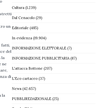
no
Cultura
(1.239)
stretti
Dal Cenacolo
(29)
tro un
Editoriale
(485)
In evidenza
(19.904)
fatti,
INFORMAZIONE ELETTORALE
(7)
ice del
 la
INFORMAZIONE PUBBLICITARIA
(87)
e ne
L'attacca Bottone
(207)
iare,
nza di
L'Eco cartaceo
(37)
News
(42.657)
 la
PUBBLIREDAZIONALE
(25)