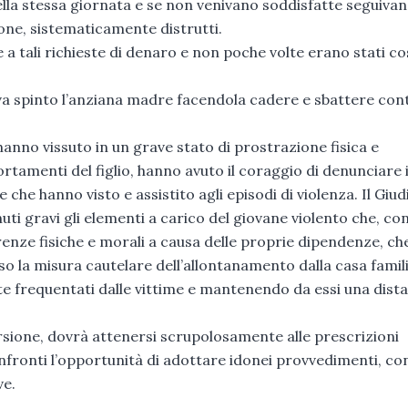
ella stessa giornata e se non venivano soddisfatte seguiva
ione, sistematicamente distrutti.
a tali richieste di denaro e non poche volte erano stati co
veva spinto l’anziana madre facendola cadere e sbattere con
 hanno vissuto in un grave stato di prostrazione fisica e
amenti del figlio, hanno avuto il coraggio di denunciare i 
che hanno visto e assistito agli episodi di violenza. Il Giud
enuti gravi gli elementi a carico del giovane violento che, con
renze fisiche e morali a causa delle proprie dipendenze, ch
o la misura cautelare dell’allontanamento dalla casa famil
te frequentati dalle vittime e mantenendo da essi una dista
torsione, dovrà attenersi scrupolosamente alle prescrizioni
nfronti l’opportunità di adottare idonei provvedimenti, con
ve.