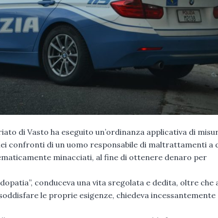
iato di Vasto ha eseguito un’ordinanza applicativa di misu
, nei confronti di un uomo responsabile di maltrattamenti a
tematicamente minacciati, al fine di ottenere denaro per
udopatia”, conduceva una vita sregolata e dedita, oltre che 
er soddisfare le proprie esigenze, chiedeva incessantemente