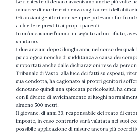
Le richieste di denaro avvenivano anche più volte n
minacce di morte e violenza sugli arredi dell’abitaz
Gli anziani genitori non sempre potevano far fronte 
a chiedere prestiti ai propri parenti.
In un’occasione l’uomo, in seguito ad un rifiuto, a
sanitario.
I due anziani dopo 5 lunghi anni, nel corso dei quali
psicologica nonché di sudditanza a causa dei comport
supportati anche dalle dichiarazioni rese da persone 
Tribunale di Vasto, alla luce dei fatti su esposti, rit
sua condotta, ha cagionato ai propri genitori soffe
denotano quindi una spiccata pericolosità, ha emess
con il divieto di avvicinamento ai luoghi normalmen
almeno 500 metri.
Il giovane, di anni 33, responsabile del reato di es
imposte, in caso contrario sarà valutata nei suoi co
possibile applicazione di misure ancora più coerciti