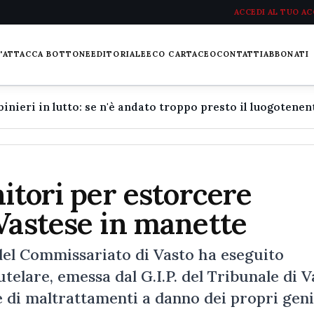
ACCEDI AL TUO A
L'ATTACCA BOTTONE
EDITORIALE
ECO CARTACEO
CONTATTI
ABBONATI
nitori per estorcere
Vastese in manette
del Commissariato di Vasto ha eseguito
telare, emessa dal G.I.P. del Tribunale di V
 di maltrattamenti a danno dei propri geni