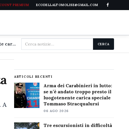
CCOUNT PREMIUM
ECODELLALTOMOLISE@GMAIL.COM
Cerca
Arma dei Carabinieri in lutto: se n'è andato troppo presto il luogotenente carica speciale Tommaso Stracqualursi
CERCA
nel
sito
ta
ARTICOLI RECENTI
Arma dei Carabinieri in lutto:
se n’è andato troppo presto il
luogotenente carica speciale
. A
Tommaso Stracqualursi
06 AGO 2026
Tre escursionisti in difficoltà