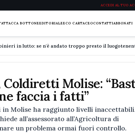
ACCEDI AL TUO A
L'ATTACCA BOTTONE
EDITORIALE
ECO CARTACEO
CONTATTI
ABBONATI
Coldiretti Molise: “Bas
e faccia i fatti”
 Molise ha raggiunto livelli inaccettabili
hiede all’assessorato all’Agricoltura di
nare un problema ormai fuori controllo.