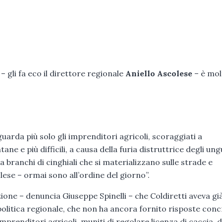
– gli fa eco il direttore regionale
Aniello Ascolese
– è mol
uarda più solo gli imprenditori agricoli, scoraggiati a
ne e più difficili, a causa della furia distruttrice degli ungu
a branchi di cinghiali che si materializzano sulle strade e
olese – ormai sono all’ordine del giorno”.
zione – denuncia Giuseppe Spinelli – che Coldiretti aveva gi
politica regionale, che non ha ancora fornito risposte conc
prenditori agricoli, muniti di regolare licenza di caccia, d