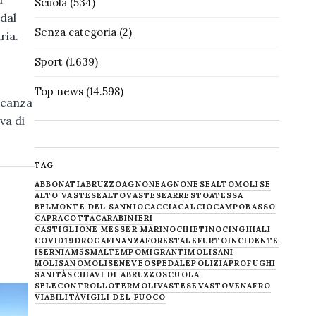
Scuola
(534)
 dal
Senza categoria
(2)
ria.
Sport
(1.639)
Top news
(14.598)
ancanza
va di
TAG
ABBONATI
ABRUZZO
AGNONE
AGNONESE
ALTOMOLISE
ALTO VASTESE
ALTOVASTESE
ARRESTO
ATESSA
BELMONTE DEL SANNIO
CACCIA
CALCIO
CAMPOBASSO
CAPRACOTTA
CARABINIERI
CASTIGLIONE MESSER MARINO
CHIETINO
CINGHIALI
COVID19
DROGA
FINANZA
FORESTALE
FURTO
INCIDENTE
ISERNIA
M5S
MALTEMPO
MIGRANTI
MOLISANI
MOLISANO
MOLISE
NEVE
OSPEDALE
POLIZIA
PROFUGHI
SANITÀ
SCHIAVI DI ABRUZZO
SCUOLA
SELECONTROLLO
TERMOLI
VASTESE
VASTO
VENAFRO
VIABILITÀ
VIGILI DEL FUOCO