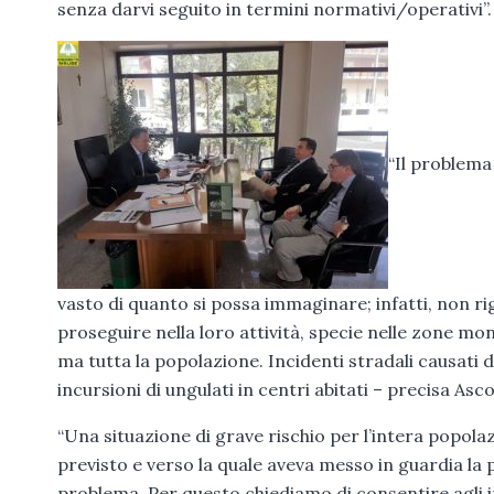
senza darvi seguito in termini normativi/operativi”.
“Il problema 
vasto di quanto si possa immaginare; infatti, non rig
proseguire nella loro attività, specie nelle zone monta
ma tutta la popolazione. Incidenti stradali causati d
incursioni di ungulati in centri abitati – precisa Asc
“Una situazione di grave rischio per l’intera popola
previsto e verso la quale aveva messo in guardia la 
problema. Per questo chiediamo di consentire agli im