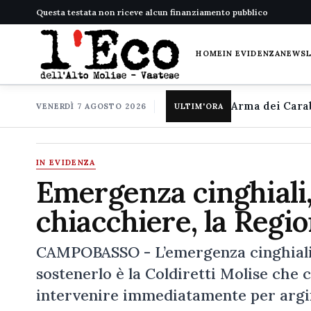
Questa testata non riceve alcun finanziamento pubblico
HOME
IN EVIDENZA
NEWS
VENERDÌ 7 AGOSTO 2026
ULTIM'ORA
IN EVIDENZA
Emergenza cinghiali, 
chiacchiere, la Region
CAMPOBASSO - L’emergenza cinghiali in
sostenerlo è la Coldiretti Molise che c
intervenire immediatamente per argi