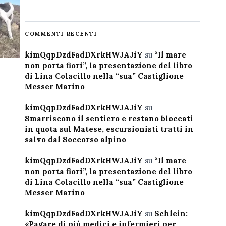
COMMENTI RECENTI
kimQqpDzdFadDXrkHWJAJiY
su
“Il mare
non porta fiori”, la presentazione del libro
di Lina Colacillo nella “sua” Castiglione
Messer Marino
kimQqpDzdFadDXrkHWJAJiY
su
Smarriscono il sentiero e restano bloccati
in quota sul Matese, escursionisti tratti in
salvo dal Soccorso alpino
kimQqpDzdFadDXrkHWJAJiY
su
“Il mare
non porta fiori”, la presentazione del libro
di Lina Colacillo nella “sua” Castiglione
Messer Marino
kimQqpDzdFadDXrkHWJAJiY
su
Schlein:
«Pagare di più medici e infermieri per