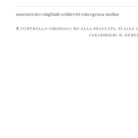
assessorato
cinghiali
coldiretti
emergenza
molise
Navigazione
CONTROLLO CINGHIALI: NO ALLA BRACCATA, SÌ ALLA 
CARABINIERI: IL GEN
post