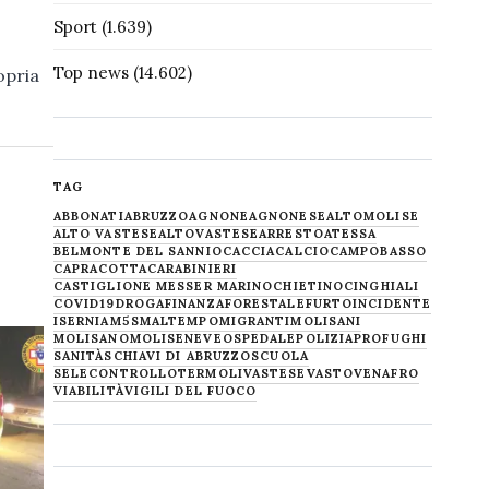
Sport
(1.639)
Top news
(14.602)
opria
TAG
ABBONATI
ABRUZZO
AGNONE
AGNONESE
ALTOMOLISE
ALTO VASTESE
ALTOVASTESE
ARRESTO
ATESSA
BELMONTE DEL SANNIO
CACCIA
CALCIO
CAMPOBASSO
CAPRACOTTA
CARABINIERI
CASTIGLIONE MESSER MARINO
CHIETINO
CINGHIALI
COVID19
DROGA
FINANZA
FORESTALE
FURTO
INCIDENTE
ISERNIA
M5S
MALTEMPO
MIGRANTI
MOLISANI
MOLISANO
MOLISE
NEVE
OSPEDALE
POLIZIA
PROFUGHI
SANITÀ
SCHIAVI DI ABRUZZO
SCUOLA
SELECONTROLLO
TERMOLI
VASTESE
VASTO
VENAFRO
VIABILITÀ
VIGILI DEL FUOCO