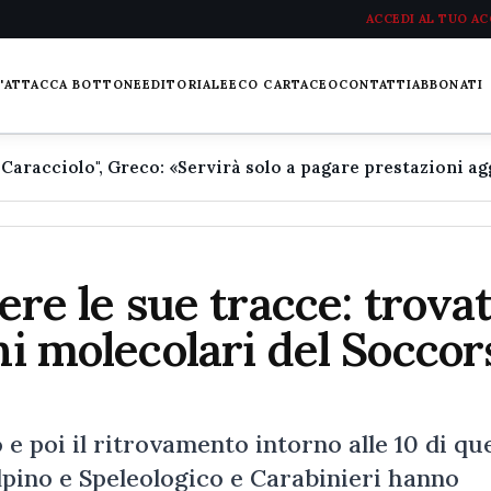
ACCEDI AL TUO A
L'ATTACCA BOTTONE
EDITORIALE
ECO CARTACEO
CONTATTI
ABBONATI
dere le sue tracce: trova
ni molecolari del Soccor
 e poi il ritrovamento intorno alle 10 di qu
lpino e Speleologico e Carabinieri hanno