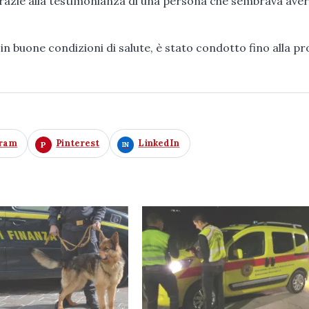
grazie alla testimonianza di una persona che sembrava aver
n buone condizioni di salute, è stato condotto fino alla pr
gram
Pinterest
LinkedIn