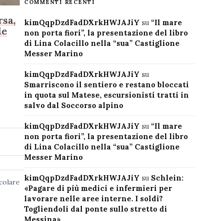
COMMENTI RECENTI
rsa,
kimQqpDzdFadDXrkHWJAJiY
su
“Il mare
le
non porta fiori”, la presentazione del libro
di Lina Colacillo nella “sua” Castiglione
Messer Marino
kimQqpDzdFadDXrkHWJAJiY
su
Smarriscono il sentiero e restano bloccati
in quota sul Matese, escursionisti tratti in
salvo dal Soccorso alpino
kimQqpDzdFadDXrkHWJAJiY
su
“Il mare
non porta fiori”, la presentazione del libro
di Lina Colacillo nella “sua” Castiglione
Messer Marino
kimQqpDzdFadDXrkHWJAJiY
su
Schlein:
ecolare
«Pagare di più medici e infermieri per
lavorare nelle aree interne. I soldi?
Togliendoli dal ponte sullo stretto di
Messina»