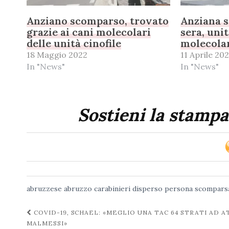
Anziano scomparso, trovato
Anziana s
grazie ai cani molecolari
sera, unit
delle unità cinofile
molecolar
18 Maggio 2022
11 Aprile 20
In "News"
In "News"
Sostieni la stampa
abruzzese
abruzzo
carabinieri
disperso
persona scompars
Navigazione
COVID-19, SCHAEL: «MEGLIO UNA TAC 64 STRATI AD 
MALMESSI»