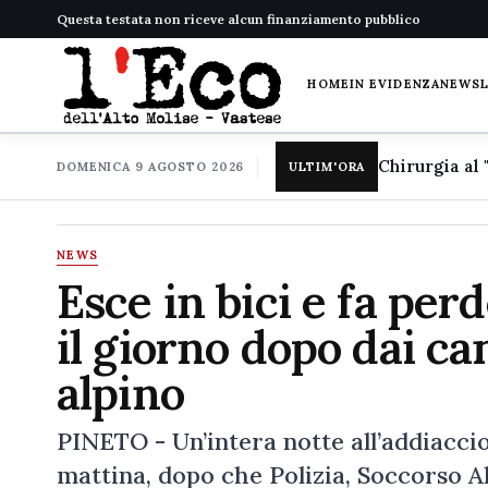
Questa testata non riceve alcun finanziamento pubblico
HOME
IN EVIDENZA
NEWS
DOMENICA 9 AGOSTO 2026
ULTIM'ORA
NEWS
Esce in bici e fa per
il giorno dopo dai ca
alpino
PINETO - Un’intera notte all’addiaccio
mattina, dopo che Polizia, Soccorso A