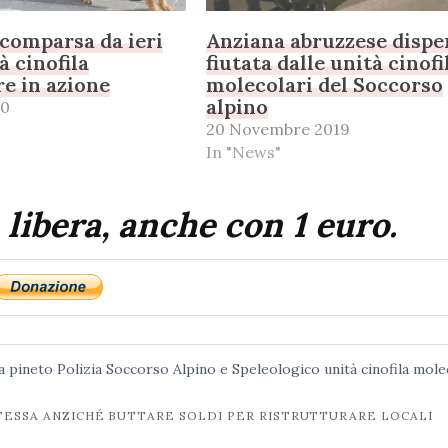
comparsa da ieri
Anziana abruzzese dispe
à cinofila
fiutata dalle unità cinofi
e in azione
molecolari del Soccorso
alpino
20
20 Novembre 2019
In "News"
 libera, anche con 1 euro.
a
pineto
Polizia
Soccorso Alpino e Speleologico
unità cinofila mol
ATESSA ANZICHÉ BUTTARE SOLDI PER RISTRUTTURARE LOCALI