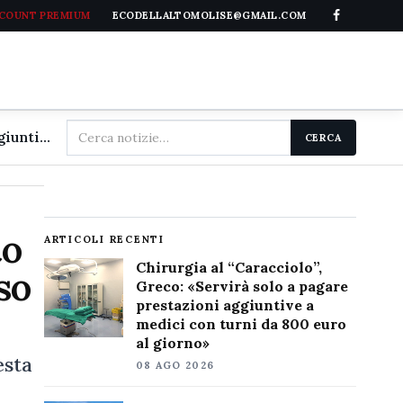
CCOUNT PREMIUM
ECODELLALTOMOLISE@GMAIL.COM
Cerca
Chirurgia al "Caracciolo", Greco: «Servirà solo a pagare prestazioni aggiuntive a medici con turni da 800 euro al giorno»
CERCA
nel
sito
to
ARTICOLI RECENTI
Chirurgia al “Caracciolo”,
so
Greco: «Servirà solo a pagare
prestazioni aggiuntive a
medici con turni da 800 euro
al giorno»
esta
08 AGO 2026