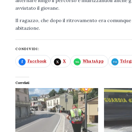
alternare lungo il percorso e indirizzandoli anche 
avvistato il giovane.
Il ragazzo, che dopo il ritrovamento era comunque i
abitazione.
CONDIVIDI:
Facebook
X
WhatsApp
Tele
Correlati