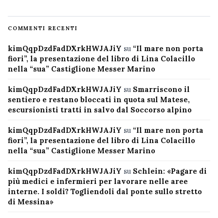
COMMENTI RECENTI
kimQqpDzdFadDXrkHWJAJiY
su
“Il mare non porta
fiori”, la presentazione del libro di Lina Colacillo
nella “sua” Castiglione Messer Marino
kimQqpDzdFadDXrkHWJAJiY
su
Smarriscono il
sentiero e restano bloccati in quota sul Matese,
escursionisti tratti in salvo dal Soccorso alpino
kimQqpDzdFadDXrkHWJAJiY
su
“Il mare non porta
fiori”, la presentazione del libro di Lina Colacillo
nella “sua” Castiglione Messer Marino
kimQqpDzdFadDXrkHWJAJiY
su
Schlein: «Pagare di
più medici e infermieri per lavorare nelle aree
interne. I soldi? Togliendoli dal ponte sullo stretto
di Messina»