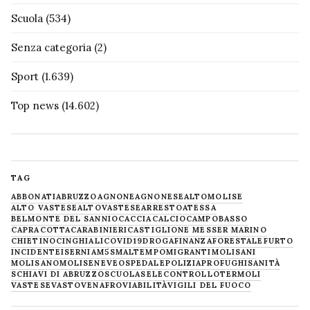
Scuola
(534)
Senza categoria
(2)
Sport
(1.639)
Top news
(14.602)
TAG
ABBONATI
ABRUZZO
AGNONE
AGNONESE
ALTOMOLISE
ALTO VASTESE
ALTOVASTESE
ARRESTO
ATESSA
BELMONTE DEL SANNIO
CACCIA
CALCIO
CAMPOBASSO
CAPRACOTTA
CARABINIERI
CASTIGLIONE MESSER MARINO
CHIETINO
CINGHIALI
COVID19
DROGA
FINANZA
FORESTALE
FURTO
INCIDENTE
ISERNIA
M5S
MALTEMPO
MIGRANTI
MOLISANI
MOLISANO
MOLISE
NEVE
OSPEDALE
POLIZIA
PROFUGHI
SANITÀ
SCHIAVI DI ABRUZZO
SCUOLA
SELECONTROLLO
TERMOLI
VASTESE
VASTO
VENAFRO
VIABILITÀ
VIGILI DEL FUOCO