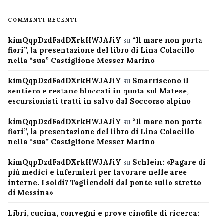
COMMENTI RECENTI
kimQqpDzdFadDXrkHWJAJiY
su
“Il mare non porta
fiori”, la presentazione del libro di Lina Colacillo
nella “sua” Castiglione Messer Marino
kimQqpDzdFadDXrkHWJAJiY
su
Smarriscono il
sentiero e restano bloccati in quota sul Matese,
escursionisti tratti in salvo dal Soccorso alpino
kimQqpDzdFadDXrkHWJAJiY
su
“Il mare non porta
fiori”, la presentazione del libro di Lina Colacillo
nella “sua” Castiglione Messer Marino
kimQqpDzdFadDXrkHWJAJiY
su
Schlein: «Pagare di
più medici e infermieri per lavorare nelle aree
interne. I soldi? Togliendoli dal ponte sullo stretto
di Messina»
Libri, cucina, convegni e prove cinofile di ricerca: