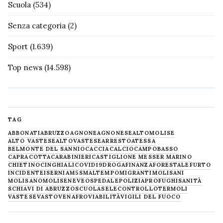
Scuola
(534)
Senza categoria
(2)
Sport
(1.639)
Top news
(14.598)
TAG
ABBONATI
ABRUZZO
AGNONE
AGNONESE
ALTOMOLISE
ALTO VASTESE
ALTOVASTESE
ARRESTO
ATESSA
BELMONTE DEL SANNIO
CACCIA
CALCIO
CAMPOBASSO
CAPRACOTTA
CARABINIERI
CASTIGLIONE MESSER MARINO
CHIETINO
CINGHIALI
COVID19
DROGA
FINANZA
FORESTALE
FURTO
INCIDENTE
ISERNIA
M5S
MALTEMPO
MIGRANTI
MOLISANI
MOLISANO
MOLISE
NEVE
OSPEDALE
POLIZIA
PROFUGHI
SANITÀ
SCHIAVI DI ABRUZZO
SCUOLA
SELECONTROLLO
TERMOLI
VASTESE
VASTO
VENAFRO
VIABILITÀ
VIGILI DEL FUOCO