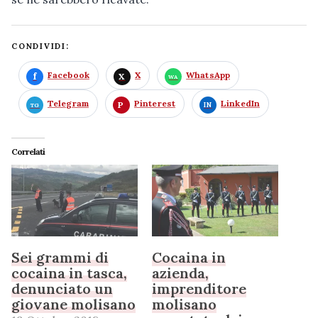
CONDIVIDI:
Facebook
X
WhatsApp
Telegram
Pinterest
LinkedIn
Correlati
Sei grammi di
Cocaina in
cocaina in tasca,
azienda,
denunciato un
imprenditore
giovane molisano
molisano