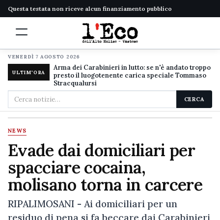
Questa testata non riceve alcun finanziamento pubblico
VENERDÌ 7 AGOSTO 2026
Arma dei Carabinieri in lutto: se n'è andato troppo
ULTIM'ORA
presto il luogotenente carica speciale Tommaso
Stracqualursi
Cerca
CERCA
nel
sito
NEWS
Evade dai domiciliari per
spacciare cocaina,
molisano torna in carcere
RIPALIMOSANI - Ai domiciliari per un
residuo di pena si fa beccare dai Carabinieri