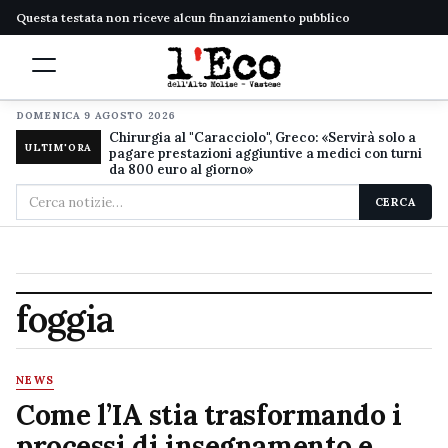
Questa testata non riceve alcun finanziamento pubblico
DOMENICA 9 AGOSTO 2026
Chirurgia al "Caracciolo", Greco: «Servirà solo a
ULTIM'ORA
pagare prestazioni aggiuntive a medici con turni
da 800 euro al giorno»
Cerca
CERCA
nel
sito
foggia
NEWS
Come l’IA stia trasformando i
processi di insegnamento e