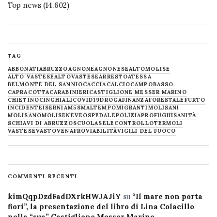
Top news
(14.602)
TAG
ABBONATI
ABRUZZO
AGNONE
AGNONESE
ALTOMOLISE
ALTO VASTESE
ALTOVASTESE
ARRESTO
ATESSA
BELMONTE DEL SANNIO
CACCIA
CALCIO
CAMPOBASSO
CAPRACOTTA
CARABINIERI
CASTIGLIONE MESSER MARINO
CHIETINO
CINGHIALI
COVID19
DROGA
FINANZA
FORESTALE
FURTO
INCIDENTE
ISERNIA
M5S
MALTEMPO
MIGRANTI
MOLISANI
MOLISANO
MOLISE
NEVE
OSPEDALE
POLIZIA
PROFUGHI
SANITÀ
SCHIAVI DI ABRUZZO
SCUOLA
SELECONTROLLO
TERMOLI
VASTESE
VASTO
VENAFRO
VIABILITÀ
VIGILI DEL FUOCO
COMMENTI RECENTI
kimQqpDzdFadDXrkHWJAJiY
su
“Il mare non porta
fiori”, la presentazione del libro di Lina Colacillo
nella “sua” Castiglione Messer Marino