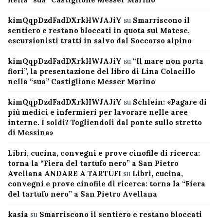
kimQqpDzdFadDXrkHWJAJiY
su
Smarriscono il
sentiero e restano bloccati in quota sul Matese,
escursionisti tratti in salvo dal Soccorso alpino
kimQqpDzdFadDXrkHWJAJiY
su
“Il mare non porta
fiori”, la presentazione del libro di Lina Colacillo
nella “sua” Castiglione Messer Marino
kimQqpDzdFadDXrkHWJAJiY
su
Schlein: «Pagare di
più medici e infermieri per lavorare nelle aree
interne. I soldi? Togliendoli dal ponte sullo stretto
di Messina»
Libri, cucina, convegni e prove cinofile di ricerca:
torna la “Fiera del tartufo nero” a San Pietro
Avellana ANDARE A TARTUFI
su
Libri, cucina,
convegni e prove cinofile di ricerca: torna la “Fiera
del tartufo nero” a San Pietro Avellana
kasia
su
Smarriscono il sentiero e restano bloccati