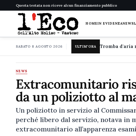
Questa testata non riceve alcun finanziamento pubblico
HOME
IN EVIDENZA
NEWS
SABATO 8 AGOSTO 2026
ULTIM'ORA
NEWS
Extracomunitario ris
da un poliziotto al m
Un poliziotto in servizio al Commissari
perché libero dal servizio, notava in 
extracomunitario all’apparenza esamine