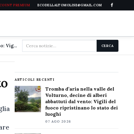
CCOUNT PREMIUM
ECODELLALTOMOLISE@GMAIL.COM
Cerca
Tromba d'aria nella valle del Volturno, decine di alberi abbattuti dal vento: Vigili del fuoco ripristinano lo stato dei luoghi
CERCA
nel
sito
to
ARTICOLI RECENTI
Tromba d’aria nella valle del
Volturno, decine di alberi
abbattuti dal vento: Vigili del
glia
fuoco ripristinano lo stato dei
luoghi
07 AGO 2026
vare