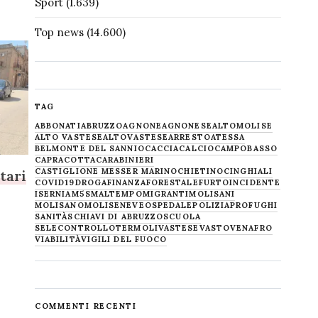
Sport
(1.639)
Top news
(14.600)
TAG
ABBONATI
ABRUZZO
AGNONE
AGNONESE
ALTOMOLISE
ALTO VASTESE
ALTOVASTESE
ARRESTO
ATESSA
BELMONTE DEL SANNIO
CACCIA
CALCIO
CAMPOBASSO
CAPRACOTTA
CARABINIERI
CASTIGLIONE MESSER MARINO
CHIETINO
CINGHIALI
tari
COVID19
DROGA
FINANZA
FORESTALE
FURTO
INCIDENTE
ISERNIA
M5S
MALTEMPO
MIGRANTI
MOLISANI
a
MOLISANO
MOLISE
NEVE
OSPEDALE
POLIZIA
PROFUGHI
SANITÀ
SCHIAVI DI ABRUZZO
SCUOLA
SELECONTROLLO
TERMOLI
VASTESE
VASTO
VENAFRO
VIABILITÀ
VIGILI DEL FUOCO
COMMENTI RECENTI