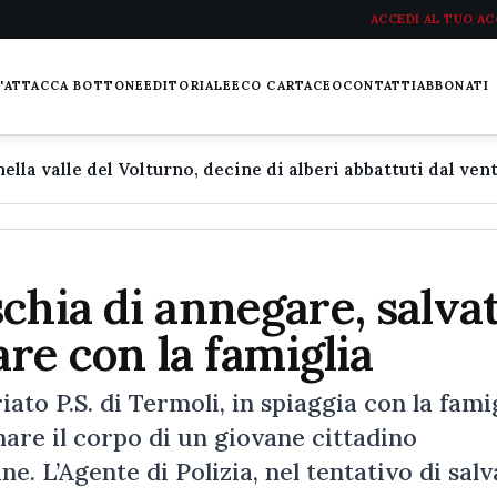
ACCEDI AL TUO A
L'ATTACCA BOTTONE
EDITORIALE
ECO CARTACEO
CONTATTI
ABBONATI
chia di annegare, salva
are con la famiglia
ato P.S. di Termoli, in spiaggia con la fami
mare il corpo di un giovane cittadino
. L’Agente di Polizia, nel tentativo di sal