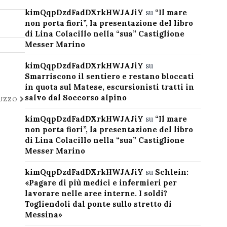
kimQqpDzdFadDXrkHWJAJiY
su
“Il mare
non porta fiori”, la presentazione del libro
di Lina Colacillo nella “sua” Castiglione
Messer Marino
kimQqpDzdFadDXrkHWJAJiY
su
Smarriscono il sentiero e restano bloccati
in quota sul Matese, escursionisti tratti in
salvo dal Soccorso alpino
RUZZO
kimQqpDzdFadDXrkHWJAJiY
su
“Il mare
non porta fiori”, la presentazione del libro
di Lina Colacillo nella “sua” Castiglione
Messer Marino
kimQqpDzdFadDXrkHWJAJiY
su
Schlein:
«Pagare di più medici e infermieri per
lavorare nelle aree interne. I soldi?
Togliendoli dal ponte sullo stretto di
Messina»