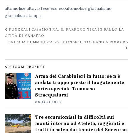
altomolise
altovastese
eco
ecoaltomolise
giornalismo
giornalisti
stampa
Navigazione
FUNERALI CASAMONICA: IL PARROCO TIRA IN BALLO LA
post
CITTÀ DI VENAFRO
BRESCIA FEMMINILE: LE LEONESSE TORNANO A RUGGIRE
ARTICOLI RECENTI
Arma dei Carabinieri in lutto: se n’è
andato troppo presto il luogotenente
carica speciale Tommaso
Stracqualursi
06 AGO 2026
Tre escursionisti in difficoltà sui
monti intorno ad Ateleta, raggiunti e
tratti in salvo dai tecnici del Soccorso