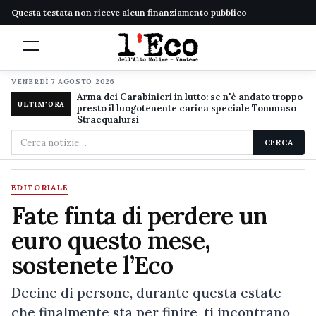
Questa testata non riceve alcun finanziamento pubblico
VENERDÌ 7 AGOSTO 2026
Arma dei Carabinieri in lutto: se n'è andato troppo
ULTIM'ORA
presto il luogotenente carica speciale Tommaso
Stracqualursi
Cerca
CERCA
nel
sito
EDITORIALE
Fate finta di perdere un
euro questo mese,
sostenete l’Eco
Decine di persone, durante questa estate
che finalmente sta per finire, ti incontrano