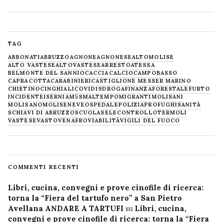
TAG
ABBONATI
ABRUZZO
AGNONE
AGNONESE
ALTOMOLISE
ALTO VASTESE
ALTOVASTESE
ARRESTO
ATESSA
BELMONTE DEL SANNIO
CACCIA
CALCIO
CAMPOBASSO
CAPRACOTTA
CARABINIERI
CASTIGLIONE MESSER MARINO
CHIETINO
CINGHIALI
COVID19
DROGA
FINANZA
FORESTALE
FURTO
INCIDENTE
ISERNIA
M5S
MALTEMPO
MIGRANTI
MOLISANI
MOLISANO
MOLISE
NEVE
OSPEDALE
POLIZIA
PROFUGHI
SANITÀ
SCHIAVI DI ABRUZZO
SCUOLA
SELECONTROLLO
TERMOLI
VASTESE
VASTO
VENAFRO
VIABILITÀ
VIGILI DEL FUOCO
COMMENTI RECENTI
Libri, cucina, convegni e prove cinofile di ricerca:
torna la “Fiera del tartufo nero” a San Pietro
Avellana ANDARE A TARTUFI
su
Libri, cucina,
convegni e prove cinofile di ricerca: torna la “Fiera