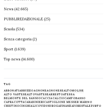
News
(42.665)
PUBBLIREDAZIONALE
(25)
Scuola
(534)
Senza categoria
(2)
Sport
(1.639)
Top news
(14.600)
TAG
ABBONATI
ABRUZZO
AGNONE
AGNONESE
ALTOMOLISE
ALTO VASTESE
ALTOVASTESE
ARRESTO
ATESSA
BELMONTE DEL SANNIO
CACCIA
CALCIO
CAMPOBASSO
CAPRACOTTA
CARABINIERI
CASTIGLIONE MESSER MARINO
CHIETINO
CINGHIALI
COVID19
DROGA
FINANZA
FORESTALE
FURTO