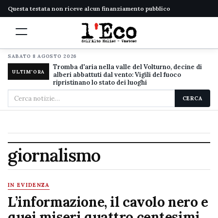
Questa testata non riceve alcun finanziamento pubblico
SABATO 8 AGOSTO 2026
Tromba d'aria nella valle del Volturno, decine di
ULTIM'ORA
alberi abbattuti dal vento: Vigili del fuoco
ripristinano lo stato dei luoghi
Cerca
CERCA
nel
sito
giornalismo
IN EVIDENZA
L’informazione, il cavolo nero e
quei miseri quattro centesimi