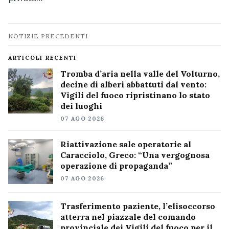
Navigazione
NOTIZIE PRECEDENTI
notizie
ARTICOLI RECENTI
Tromba d’aria nella valle del Volturno,
decine di alberi abbattuti dal vento:
Vigili del fuoco ripristinano lo stato
dei luoghi
07 AGO 2026
Riattivazione sale operatorie al
Caracciolo, Greco: “Una vergognosa
operazione di propaganda”
07 AGO 2026
Trasferimento paziente, l’elisoccorso
atterra nel piazzale del comando
provinciale dei Vigili del fuoco per il