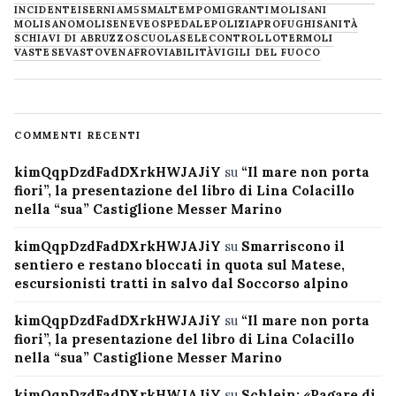
INCIDENTE
ISERNIA
M5S
MALTEMPO
MIGRANTI
MOLISANI
MOLISANO
MOLISE
NEVE
OSPEDALE
POLIZIA
PROFUGHI
SANITÀ
SCHIAVI DI ABRUZZO
SCUOLA
SELECONTROLLO
TERMOLI
VASTESE
VASTO
VENAFRO
VIABILITÀ
VIGILI DEL FUOCO
COMMENTI RECENTI
kimQqpDzdFadDXrkHWJAJiY
su
“Il mare non porta
fiori”, la presentazione del libro di Lina Colacillo
nella “sua” Castiglione Messer Marino
kimQqpDzdFadDXrkHWJAJiY
su
Smarriscono il
sentiero e restano bloccati in quota sul Matese,
escursionisti tratti in salvo dal Soccorso alpino
kimQqpDzdFadDXrkHWJAJiY
su
“Il mare non porta
fiori”, la presentazione del libro di Lina Colacillo
nella “sua” Castiglione Messer Marino
kimQqpDzdFadDXrkHWJAJiY
su
Schlein: «Pagare di