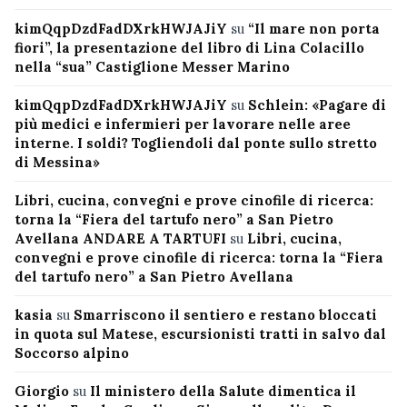
kimQqpDzdFadDXrkHWJAJiY
su
“Il mare non porta
fiori”, la presentazione del libro di Lina Colacillo
nella “sua” Castiglione Messer Marino
kimQqpDzdFadDXrkHWJAJiY
su
Schlein: «Pagare di
più medici e infermieri per lavorare nelle aree
interne. I soldi? Togliendoli dal ponte sullo stretto
di Messina»
Libri, cucina, convegni e prove cinofile di ricerca:
torna la “Fiera del tartufo nero” a San Pietro
Avellana ANDARE A TARTUFI
su
Libri, cucina,
convegni e prove cinofile di ricerca: torna la “Fiera
del tartufo nero” a San Pietro Avellana
kasia
su
Smarriscono il sentiero e restano bloccati
in quota sul Matese, escursionisti tratti in salvo dal
Soccorso alpino
Giorgio
su
Il ministero della Salute dimentica il