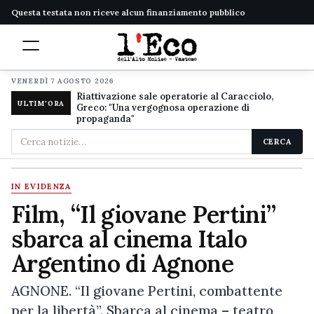
Questa testata non riceve alcun finanziamento pubblico
VENERDÌ 7 AGOSTO 2026
Riattivazione sale operatorie al Caracciolo,
ULTIM'ORA
Greco: "Una vergognosa operazione di
propaganda"
Cerca
CERCA
nel
sito
IN EVIDENZA
Film, “Il giovane Pertini”
sbarca al cinema Italo
Argentino di Agnone
AGNONE. “Il giovane Pertini, combattente
per la libertà”. Sbarca al cinema – teatro