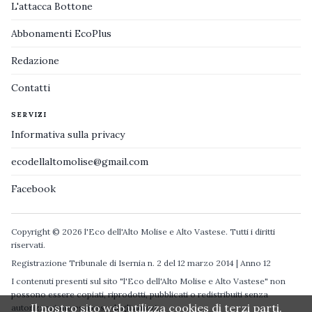
L'attacca Bottone
Abbonamenti EcoPlus
Redazione
Contatti
SERVIZI
Informativa sulla privacy
ecodellaltomolise@gmail.com
Facebook
Copyright © 2026 l'Eco dell'Alto Molise e Alto Vastese. Tutti i diritti
riservati.
Registrazione Tribunale di Isernia n. 2 del 12 marzo 2014 | Anno 12
I contenuti presenti sul sito "l'Eco dell'Alto Molise e Alto Vastese" non
possono essere copiati, riprodotti, pubblicati o redistribuiti senza
Il nostro sito web utilizza cookies di terzi parti.
autorizzazione espressa degli autori.