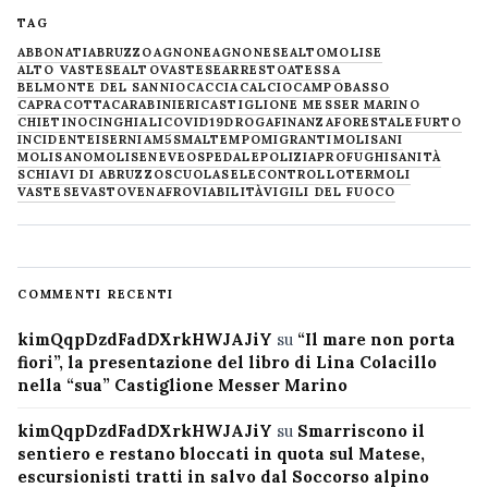
TAG
ABBONATI
ABRUZZO
AGNONE
AGNONESE
ALTOMOLISE
ALTO VASTESE
ALTOVASTESE
ARRESTO
ATESSA
BELMONTE DEL SANNIO
CACCIA
CALCIO
CAMPOBASSO
CAPRACOTTA
CARABINIERI
CASTIGLIONE MESSER MARINO
CHIETINO
CINGHIALI
COVID19
DROGA
FINANZA
FORESTALE
FURTO
INCIDENTE
ISERNIA
M5S
MALTEMPO
MIGRANTI
MOLISANI
MOLISANO
MOLISE
NEVE
OSPEDALE
POLIZIA
PROFUGHI
SANITÀ
SCHIAVI DI ABRUZZO
SCUOLA
SELECONTROLLO
TERMOLI
VASTESE
VASTO
VENAFRO
VIABILITÀ
VIGILI DEL FUOCO
COMMENTI RECENTI
kimQqpDzdFadDXrkHWJAJiY
su
“Il mare non porta
fiori”, la presentazione del libro di Lina Colacillo
nella “sua” Castiglione Messer Marino
kimQqpDzdFadDXrkHWJAJiY
su
Smarriscono il
sentiero e restano bloccati in quota sul Matese,
escursionisti tratti in salvo dal Soccorso alpino