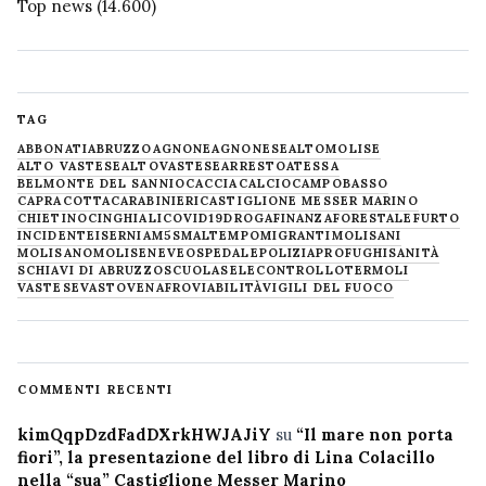
Top news
(14.600)
TAG
ABBONATI
ABRUZZO
AGNONE
AGNONESE
ALTOMOLISE
ALTO VASTESE
ALTOVASTESE
ARRESTO
ATESSA
BELMONTE DEL SANNIO
CACCIA
CALCIO
CAMPOBASSO
CAPRACOTTA
CARABINIERI
CASTIGLIONE MESSER MARINO
CHIETINO
CINGHIALI
COVID19
DROGA
FINANZA
FORESTALE
FURTO
INCIDENTE
ISERNIA
M5S
MALTEMPO
MIGRANTI
MOLISANI
MOLISANO
MOLISE
NEVE
OSPEDALE
POLIZIA
PROFUGHI
SANITÀ
SCHIAVI DI ABRUZZO
SCUOLA
SELECONTROLLO
TERMOLI
VASTESE
VASTO
VENAFRO
VIABILITÀ
VIGILI DEL FUOCO
COMMENTI RECENTI
kimQqpDzdFadDXrkHWJAJiY
su
“Il mare non porta
fiori”, la presentazione del libro di Lina Colacillo
nella “sua” Castiglione Messer Marino