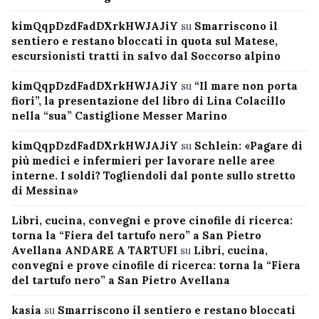
kimQqpDzdFadDXrkHWJAJiY
su
Smarriscono il
sentiero e restano bloccati in quota sul Matese,
escursionisti tratti in salvo dal Soccorso alpino
kimQqpDzdFadDXrkHWJAJiY
su
“Il mare non porta
fiori”, la presentazione del libro di Lina Colacillo
nella “sua” Castiglione Messer Marino
kimQqpDzdFadDXrkHWJAJiY
su
Schlein: «Pagare di
più medici e infermieri per lavorare nelle aree
interne. I soldi? Togliendoli dal ponte sullo stretto
di Messina»
Libri, cucina, convegni e prove cinofile di ricerca:
torna la “Fiera del tartufo nero” a San Pietro
Avellana ANDARE A TARTUFI
su
Libri, cucina,
convegni e prove cinofile di ricerca: torna la “Fiera
del tartufo nero” a San Pietro Avellana
kasia
su
Smarriscono il sentiero e restano bloccati