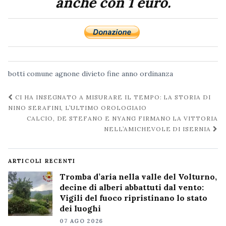
anche con 1 euro.
botti
comune agnone
divieto
fine anno
ordinanza
Navigazione
CI HA INSEGNATO A MISURARE IL TEMPO: LA STORIA DI
post
NINO SERAFINI, L’ULTIMO OROLOGIAIO
CALCIO, DE STEFANO E NYANG FIRMANO LA VITTORIA
NELL’AMICHEVOLE DI ISERNIA
ARTICOLI RECENTI
Tromba d’aria nella valle del Volturno,
decine di alberi abbattuti dal vento:
Vigili del fuoco ripristinano lo stato
dei luoghi
07 AGO 2026