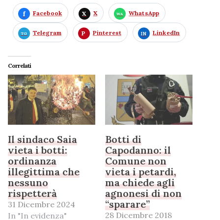
Facebook
X
WhatsApp
Telegram
Pinterest
LinkedIn
Correlati
Il sindaco Saia
Botti di
vieta i botti:
Capodanno: il
ordinanza
Comune non
illegittima che
vieta i petardi,
nessuno
ma chiede agli
rispetterà
agnonesi di non
“sparare”
31 Dicembre 2024
28 Dicembre 2018
In "In evidenza"