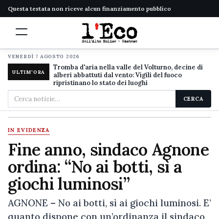
Questa testata non riceve alcun finanziamento pubblico
VENERDÌ 7 AGOSTO 2026
Tromba d'aria nella valle del Volturno, decine di
ULTIM'ORA
alberi abbattuti dal vento: Vigili del fuoco
ripristinano lo stato dei luoghi
Cerca
CERCA
nel
sito
IN EVIDENZA
Fine anno, sindaco Agnone
ordina: “No ai botti, sì a
giochi luminosi”
AGNONE – No ai botti, sì ai giochi luminosi. E’
quanto dispone con un’ordinanza il sindaco