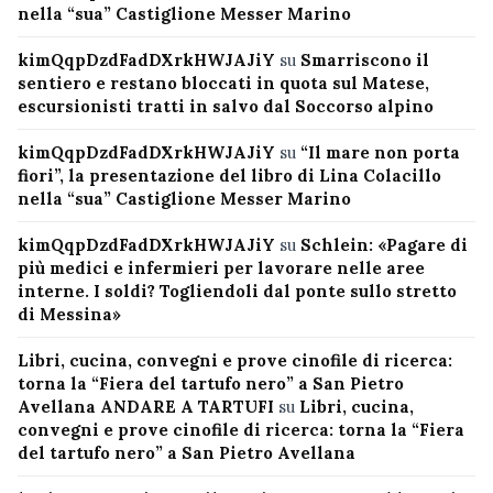
nella “sua” Castiglione Messer Marino
kimQqpDzdFadDXrkHWJAJiY
su
Smarriscono il
sentiero e restano bloccati in quota sul Matese,
escursionisti tratti in salvo dal Soccorso alpino
kimQqpDzdFadDXrkHWJAJiY
su
“Il mare non porta
fiori”, la presentazione del libro di Lina Colacillo
nella “sua” Castiglione Messer Marino
kimQqpDzdFadDXrkHWJAJiY
su
Schlein: «Pagare di
più medici e infermieri per lavorare nelle aree
interne. I soldi? Togliendoli dal ponte sullo stretto
di Messina»
Libri, cucina, convegni e prove cinofile di ricerca:
torna la “Fiera del tartufo nero” a San Pietro
Avellana ANDARE A TARTUFI
su
Libri, cucina,
convegni e prove cinofile di ricerca: torna la “Fiera
del tartufo nero” a San Pietro Avellana