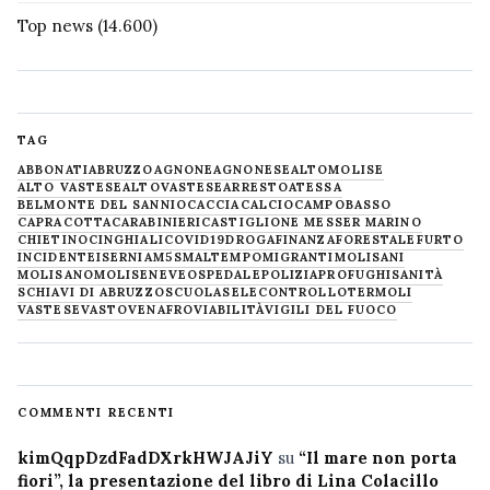
Top news
(14.600)
TAG
ABBONATI
ABRUZZO
AGNONE
AGNONESE
ALTOMOLISE
ALTO VASTESE
ALTOVASTESE
ARRESTO
ATESSA
BELMONTE DEL SANNIO
CACCIA
CALCIO
CAMPOBASSO
CAPRACOTTA
CARABINIERI
CASTIGLIONE MESSER MARINO
CHIETINO
CINGHIALI
COVID19
DROGA
FINANZA
FORESTALE
FURTO
INCIDENTE
ISERNIA
M5S
MALTEMPO
MIGRANTI
MOLISANI
MOLISANO
MOLISE
NEVE
OSPEDALE
POLIZIA
PROFUGHI
SANITÀ
SCHIAVI DI ABRUZZO
SCUOLA
SELECONTROLLO
TERMOLI
VASTESE
VASTO
VENAFRO
VIABILITÀ
VIGILI DEL FUOCO
COMMENTI RECENTI
kimQqpDzdFadDXrkHWJAJiY
su
“Il mare non porta
fiori”, la presentazione del libro di Lina Colacillo