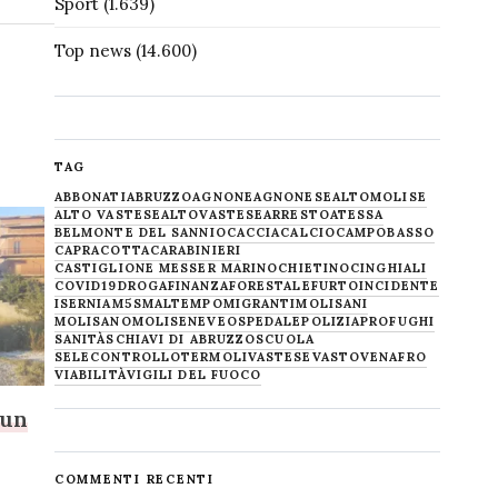
Sport
(1.639)
Top news
(14.600)
TAG
ABBONATI
ABRUZZO
AGNONE
AGNONESE
ALTOMOLISE
ALTO VASTESE
ALTOVASTESE
ARRESTO
ATESSA
BELMONTE DEL SANNIO
CACCIA
CALCIO
CAMPOBASSO
CAPRACOTTA
CARABINIERI
CASTIGLIONE MESSER MARINO
CHIETINO
CINGHIALI
COVID19
DROGA
FINANZA
FORESTALE
FURTO
INCIDENTE
ISERNIA
M5S
MALTEMPO
MIGRANTI
MOLISANI
MOLISANO
MOLISE
NEVE
OSPEDALE
POLIZIA
PROFUGHI
SANITÀ
SCHIAVI DI ABRUZZO
SCUOLA
SELECONTROLLO
TERMOLI
VASTESE
VASTO
VENAFRO
VIABILITÀ
VIGILI DEL FUOCO
 un
COMMENTI RECENTI