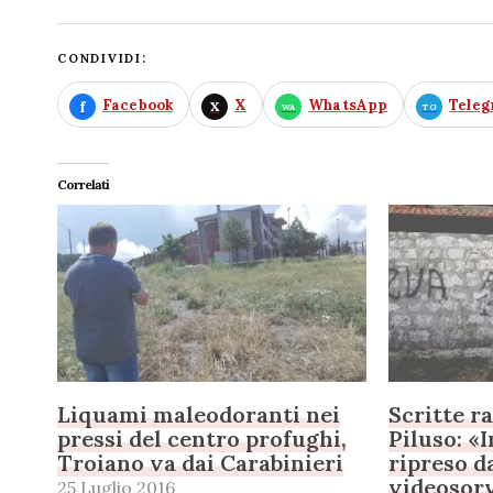
CONDIVIDI:
Facebook
X
WhatsApp
Tele
Correlati
Liquami maleodoranti nei
Scritte ra
pressi del centro profughi,
Piluso: «
Troiano va dai Carabinieri
ripreso d
videosor
25 Luglio 2016