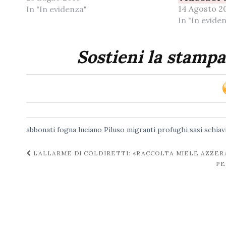
14 Agosto 2
In "In evidenza"
In "In evide
Sostieni la stampa
abbonati
fogna
luciano Piluso
migranti
profughi
sasi
schiav
Navigazione
L’ALLARME DI COLDIRETTI: «RACCOLTA MIELE AZZE
PE
post