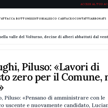
ACCEDI AL TUO A
L'ATTACCA BOTTONE
EDITORIALE
ECO CARTACEO
CONTATTI
ABBONATI
ghi, Piluso: «Lavori di
osto zero per il Comune,
»
, Piluso: «Pensano di amministrare con le
aco uscente e nuovamente candidato, Lucia