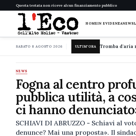
Questa testata non riceve alcun finanziamento pubblico
HOME
IN EVIDENZA
NEWS
SABATO 8 AGOSTO 2026
ULTIM'ORA
NEWS
Fogna al centro profu
pubblica utilità, a c
ci hanno denunciato
SCHIAVI DI ABRUZZO - Schiavi al voto
denunce? Mai una proposta». Il sind