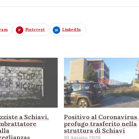
gram
Pinterest
LinkedIn
zziste a Schiavi,
Positivo al Coronavirus
Imbrattatore
profugo trasferito nella
alla
struttura di Schiavi
veglianza»
10 Agosto 2020