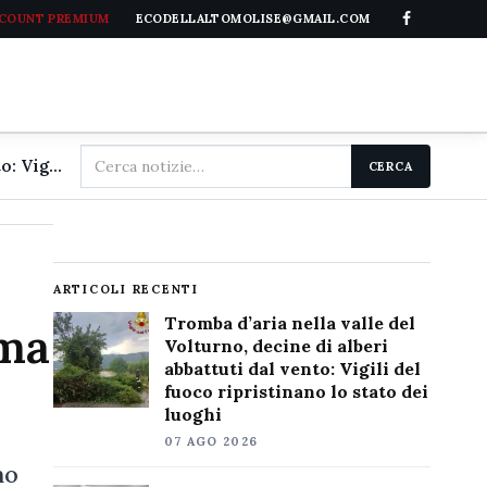
CCOUNT PREMIUM
ECODELLALTOMOLISE@GMAIL.COM
Cerca
Tromba d'aria nella valle del Volturno, decine di alberi abbattuti dal vento: Vigili del fuoco ripristinano lo stato dei luoghi
CERCA
nel
sito
ARTICOLI RECENTI
Tromba d’aria nella valle del
 ma
Volturno, decine di alberi
abbattuti dal vento: Vigili del
fuoco ripristinano lo stato dei
luoghi
07 AGO 2026
no