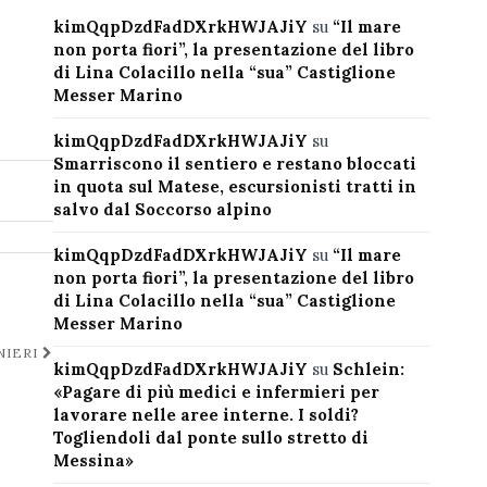
kimQqpDzdFadDXrkHWJAJiY
su
“Il mare
non porta fiori”, la presentazione del libro
di Lina Colacillo nella “sua” Castiglione
Messer Marino
kimQqpDzdFadDXrkHWJAJiY
su
Smarriscono il sentiero e restano bloccati
in quota sul Matese, escursionisti tratti in
salvo dal Soccorso alpino
kimQqpDzdFadDXrkHWJAJiY
su
“Il mare
non porta fiori”, la presentazione del libro
di Lina Colacillo nella “sua” Castiglione
Messer Marino
NIERI
kimQqpDzdFadDXrkHWJAJiY
su
Schlein:
«Pagare di più medici e infermieri per
lavorare nelle aree interne. I soldi?
Togliendoli dal ponte sullo stretto di
Messina»