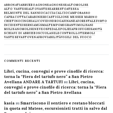
ABBONATI
ABRUZZO
AGNONE
AGNONESE
ALTOMOLISE
ALTO VASTESE
ALTOVASTESE
ARRESTO
ATESSA
BELMONTE DEL SANNIO
CACCIA
CALCIO
CAMPOBASSO
CAPRACOTTA
CARABINIERI
CASTIGLIONE MESSER MARINO
CHIETINO
CINGHIALI
COVID19
DROGA
FINANZA
FORESTALE
FURTO
INCIDENTE
ISERNIA
M5S
MALTEMPO
MIGRANTI
MOLISANI
MOLISANO
MOLISE
NEVE
OSPEDALE
POLIZIA
PROFUGHI
SANITÀ
SCHIAVI DI ABRUZZO
SCUOLA
SELECONTROLLO
TERMOLI
VASTESE
VASTO
VENAFRO
VIABILITÀ
VIGILI DEL FUOCO
COMMENTI RECENTI
Libri, cucina, convegni e prove cinofile di ricerca:
torna la “Fiera del tartufo nero” a San Pietro
Avellana ANDARE A TARTUFI
su
Libri, cucina,
convegni e prove cinofile di ricerca: torna la “Fiera
del tartufo nero” a San Pietro Avellana
kasia
su
Smarriscono il sentiero e restano bloccati
in quota sul Matese, escursionisti tratti in salvo dal