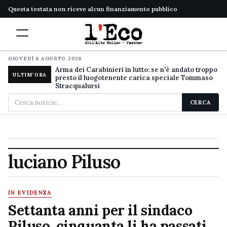
Questa testata non riceve alcun finanziamento pubblico
GIOVEDÌ 6 AGOSTO 2026
Arma dei Carabinieri in lutto: se n'è andato troppo
ULTIM'ORA
presto il luogotenente carica speciale Tommaso
Stracqualursi
Cerca
CERCA
nel
sito
luciano Piluso
IN EVIDENZA
Settanta anni per il sindaco
Piluso, cinquanta li ha passati