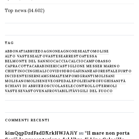
Top news
(14.602)
TAG
ABBONATI
ABRUZZO
AGNONE
AGNONESE
ALTOMOLISE
ALTO VASTESE
ALTOVASTESE
ARRESTO
ATESSA
BELMONTE DEL SANNIO
CACCIA
CALCIO
CAMPOBASSO
CAPRACOTTA
CARABINIERI
CASTIGLIONE MESSER MARINO
CHIETINO
CINGHIALI
COVID19
DROGA
FINANZA
FORESTALE
FURTO
INCIDENTE
ISERNIA
M5S
MALTEMPO
MIGRANTI
MOLISANI
MOLISANO
MOLISE
NEVE
OSPEDALE
POLIZIA
PROFUGHI
SANITÀ
SCHIAVI DI ABRUZZO
SCUOLA
SELECONTROLLO
TERMOLI
VASTESE
VASTO
VENAFRO
VIABILITÀ
VIGILI DEL FUOCO
COMMENTI RECENTI
kimQqpDzdFadDXrkHWJAJiY
su
“Il mare non porta