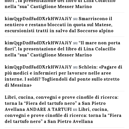
fiori”, la presentazione del libro di Lina Colacillo
nella “sua” Castiglione Messer Marino
kimQqpDzdFadDXrkHWJAJiY
su
Smarriscono il
sentiero e restano bloccati in quota sul Matese,
escursionisti tratti in salvo dal Soccorso alpino
kimQqpDzdFadDXrkHWJAJiY
su
“Il mare non porta
fiori”, la presentazione del libro di Lina Colacillo
nella “sua” Castiglione Messer Marino
kimQqpDzdFadDXrkHWJAJiY
su
Schlein: «Pagare di
più medici e infermieri per lavorare nelle aree
interne. I soldi? Togliendoli dal ponte sullo stretto
di Messina»
Libri, cucina, convegni e prove cinofile di ricerca:
torna la “Fiera del tartufo nero” a San Pietro
Avellana ANDARE A TARTUFI
su
Libri, cucina,
convegni e prove cinofile di ricerca: torna la “Fiera
del tartufo nero” a San Pietro Avellana