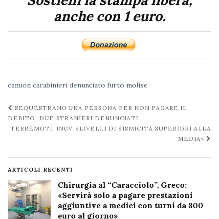
Sostieni la stampa libera,
anche con 1 euro.
camion
carabinieri
denunciato
furto
molise
Navigazione
SEQUESTRANO UNA PERSONA PER NON PAGARE IL
post
DEBITO, DUE STRANIERI DENUNCIATI
TERREMOTI, INGV: «LIVELLI DI SISMICITÀ SUPERIORI ALLA
MEDIA»
ARTICOLI RECENTI
Chirurgia al “Caracciolo”, Greco:
«Servirà solo a pagare prestazioni
aggiuntive a medici con turni da 800
euro al giorno»