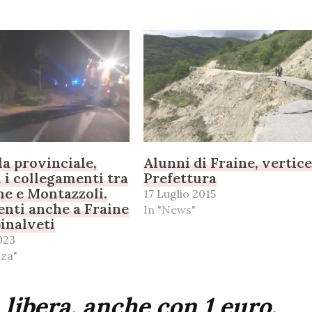
la provinciale,
Alunni di Fraine, vertice
i i collegamenti tra
Prefettura
ne e Montazzoli.
17 Luglio 2015
nti anche a Fraine
In "News"
inalveti
023
nza"
 libera, anche con 1 euro.