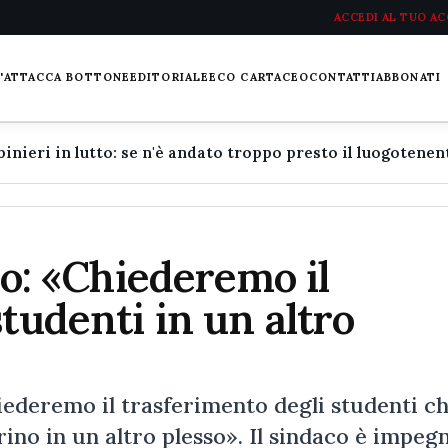
ACCEDI AL TUO A
L'ATTACCA BOTTONE
EDITORIALE
ECO CARTACEO
CONTATTI
ABBONATI
rio: «Chiederemo il
tudenti in un altro
hiederemo il trasferimento degli studenti c
no in un altro plesso». Il sindaco è impeg