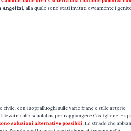
Comune, dalle ore 17, si terrà una riunione pubblica con
 Angelini
, alla quale sono stati invitati ovviamente i genit
ivile, con i sopralluoghi sulle varie frane e sulle arterie
lizzate dallo scuolabus per raggiungere Castiglione. – spi
ono soluzioni alternative possibili.
Le strade che abbia
te. Stando così le cose i nostri alunni si trovano nella