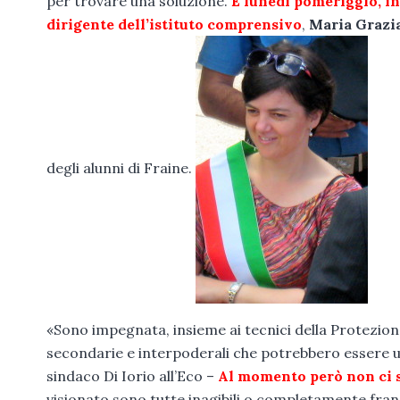
per trovare una soluzione.
E lunedì pomeriggio, in 
dirigente dell’istituto comprensivo
,
Maria Grazia
degli alunni di Fraine.
«Sono impegnata, insieme ai tecnici della Protezione c
secondarie e interpoderali che potrebbero essere uti
sindaco Di Iorio all’Eco –
Al momento però non ci s
visionato sono tutte inagibili o completamente frana