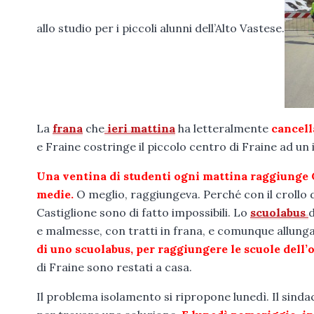
allo studio per i piccoli alunni dell’Alto Vastese.
La
frana
che
ieri mattina
ha letteralmente
cancella
e Fraine costringe il piccolo centro di Fraine ad un
Una ventina di studenti ogni mattina raggiunge 
medie.
O meglio, raggiungeva. Perché con il crollo d
Castiglione sono di fatto impossibili. Lo
scuolabus
d
e malmesse, con tratti in frana, e comunque allungar
di uno scuolabus, per raggiungere le scuole dell’
di Fraine sono restati a casa.
Il problema isolamento si ripropone lunedì. Il sind