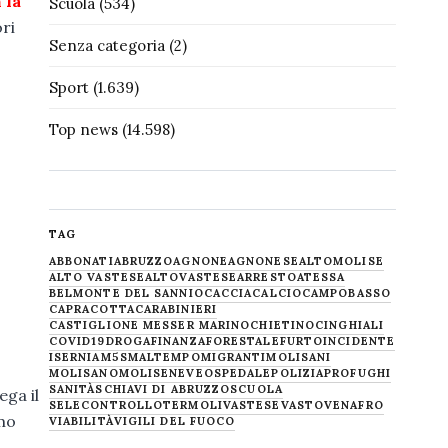
 la
Scuola
(534)
ori
Senza categoria
(2)
Sport
(1.639)
Top news
(14.598)
TAG
ABBONATI
ABRUZZO
AGNONE
AGNONESE
ALTOMOLISE
ALTO VASTESE
ALTOVASTESE
ARRESTO
ATESSA
BELMONTE DEL SANNIO
CACCIA
CALCIO
CAMPOBASSO
CAPRACOTTA
CARABINIERI
CASTIGLIONE MESSER MARINO
CHIETINO
CINGHIALI
COVID19
DROGA
FINANZA
FORESTALE
FURTO
INCIDENTE
ISERNIA
M5S
MALTEMPO
MIGRANTI
MOLISANI
MOLISANO
MOLISE
NEVE
OSPEDALE
POLIZIA
PROFUGHI
SANITÀ
SCHIAVI DI ABRUZZO
SCUOLA
ega il
SELECONTROLLO
TERMOLI
VASTESE
VASTO
VENAFRO
mo
VIABILITÀ
VIGILI DEL FUOCO