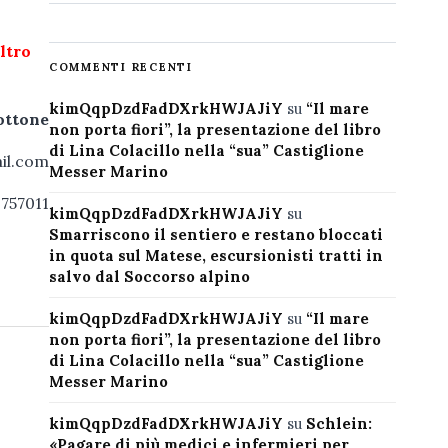
altro
COMMENTI RECENTI
kimQqpDzdFadDXrkHWJAJiY
su
“Il mare
ottone
non porta fiori”, la presentazione del libro
di Lina Colacillo nella “sua” Castiglione
il.com
Messer Marino
2757011
kimQqpDzdFadDXrkHWJAJiY
su
Smarriscono il sentiero e restano bloccati
in quota sul Matese, escursionisti tratti in
salvo dal Soccorso alpino
kimQqpDzdFadDXrkHWJAJiY
su
“Il mare
non porta fiori”, la presentazione del libro
di Lina Colacillo nella “sua” Castiglione
Messer Marino
kimQqpDzdFadDXrkHWJAJiY
su
Schlein:
«Pagare di più medici e infermieri per