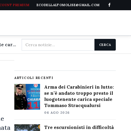
CCOUNT PREMIUM
ECODELLALTOMOLISE@GMAIL.COM
Cerca
Arma dei Carabinieri in lutto: se n'è andato troppo presto il luogotenente carica speciale Tommaso Stracqualursi
CERCA
nel
sito
ARTICOLI RECENTI
Arma dei Carabinieri in lutto:
se n’è andato troppo presto il
luogotenente carica speciale
Tommaso Stracqualursi
06 AGO 2026
he
nata
Tre escursionisti in difficoltà