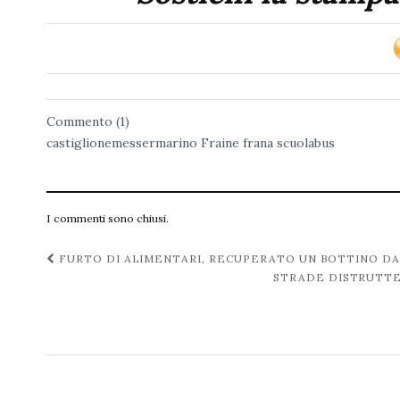
Commento (1)
castiglionemessermarino
Fraine
frana
scuolabus
I commenti sono chiusi.
Navigazione
FURTO DI ALIMENTARI, RECUPERATO UN BOTTINO D
STRADE DISTRUTTE,
post