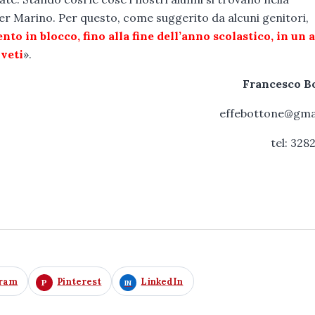
ser Marino. Per questo, come suggerito da alcuni genitori,
to in blocco, fino alla fine dell’anno scolastico, in un 
lveti
».
Francesco B
effebottone@gma
tel: 328
gram
Pinterest
LinkedIn