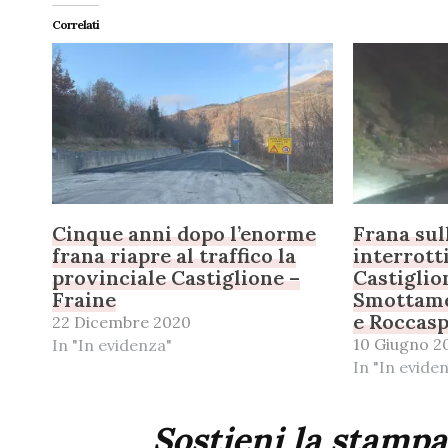
Correlati
Cinque anni dopo l’enorme
Frana sul
frana riapre al traffico la
interrott
provinciale Castiglione –
Castiglio
Fraine
Smottame
e Roccasp
22 Dicembre 2020
10 Giugno 2
In "In evidenza"
In "In evide
Sostieni la stampa