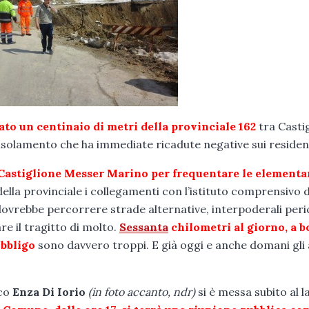
to un centinaio di metri della provinciale 162
tra Casti
 isolamento che ha immediate ricadute negative sui resident
Castiglione Messer Marino per frequentare le elementar
ella provinciale i collegamenti con l’istituto comprensivo d
ovrebbe percorrere strade alternative, interpoderali peri
e il tragitto di molto.
Sessanta
chilometri al giorno, a 
obbligo
sono davvero troppi. E già oggi e anche domani gli 
aco
Enza Di Iorio
(in foto accanto, ndr)
si è messa subito al 