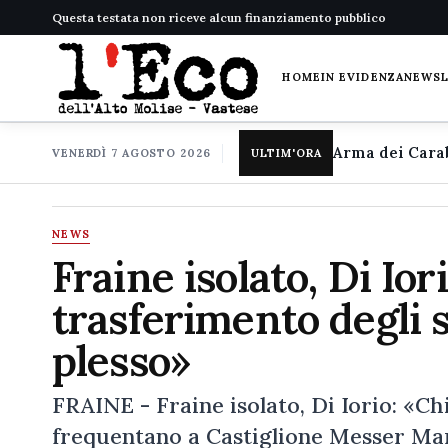
Questa testata non riceve alcun finanziamento pubblico
HOME
IN EVIDENZA
NEWS
VENERDÌ 7 AGOSTO 2026
ULTIM'ORA
NEWS
Fraine isolato, Di Io
trasferimento degli s
plesso»
FRAINE - Fraine isolato, Di Iorio: «C
frequentano a Castiglione Messer Mari