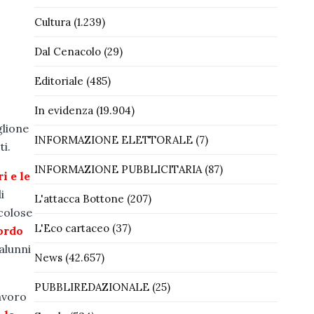
Cultura
(1.239)
Dal Cenacolo
(29)
Editoriale
(485)
In evidenza
(19.904)
glione
INFORMAZIONE ELETTORALE
(7)
i.
INFORMAZIONE PUBBLICITARIA
(87)
i e le
i
L'attacca Bottone
(207)
colose
L'Eco cartaceo
(37)
bordo
alunni
News
(42.657)
PUBBLIREDAZIONALE
(25)
lavoro