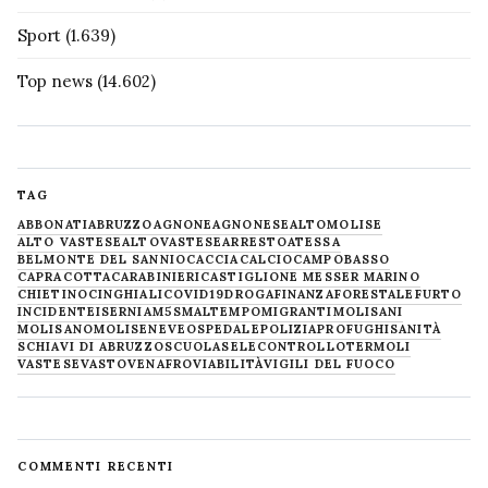
Sport
(1.639)
Top news
(14.602)
TAG
ABBONATI
ABRUZZO
AGNONE
AGNONESE
ALTOMOLISE
ALTO VASTESE
ALTOVASTESE
ARRESTO
ATESSA
BELMONTE DEL SANNIO
CACCIA
CALCIO
CAMPOBASSO
CAPRACOTTA
CARABINIERI
CASTIGLIONE MESSER MARINO
CHIETINO
CINGHIALI
COVID19
DROGA
FINANZA
FORESTALE
FURTO
INCIDENTE
ISERNIA
M5S
MALTEMPO
MIGRANTI
MOLISANI
MOLISANO
MOLISE
NEVE
OSPEDALE
POLIZIA
PROFUGHI
SANITÀ
SCHIAVI DI ABRUZZO
SCUOLA
SELECONTROLLO
TERMOLI
VASTESE
VASTO
VENAFRO
VIABILITÀ
VIGILI DEL FUOCO
COMMENTI RECENTI