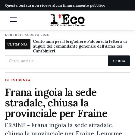
Questa testata non riceve alcun finanziamento pubblico
LUNEDÌ 10 AGOSTO 2026
Cento anni per il brigadiere Falcone: la lettera di
ULTIM'ORA
auguri del comandante generale dell'Arma dei
Carabinieri
Cerca
CERCA
nel
sito
IN EVIDENZA
Frana ingoia la sede
stradale, chiusa la
provinciale per Fraine
FRAINE - Frana ingoia la sede stradale,
chiusa la provinciale per Fraine. L'enorme