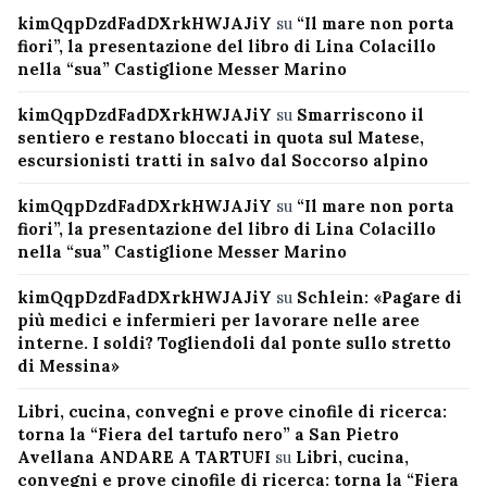
kimQqpDzdFadDXrkHWJAJiY
su
“Il mare non porta
fiori”, la presentazione del libro di Lina Colacillo
nella “sua” Castiglione Messer Marino
kimQqpDzdFadDXrkHWJAJiY
su
Smarriscono il
sentiero e restano bloccati in quota sul Matese,
escursionisti tratti in salvo dal Soccorso alpino
kimQqpDzdFadDXrkHWJAJiY
su
“Il mare non porta
fiori”, la presentazione del libro di Lina Colacillo
nella “sua” Castiglione Messer Marino
kimQqpDzdFadDXrkHWJAJiY
su
Schlein: «Pagare di
più medici e infermieri per lavorare nelle aree
interne. I soldi? Togliendoli dal ponte sullo stretto
di Messina»
Libri, cucina, convegni e prove cinofile di ricerca:
torna la “Fiera del tartufo nero” a San Pietro
Avellana ANDARE A TARTUFI
su
Libri, cucina,
convegni e prove cinofile di ricerca: torna la “Fiera