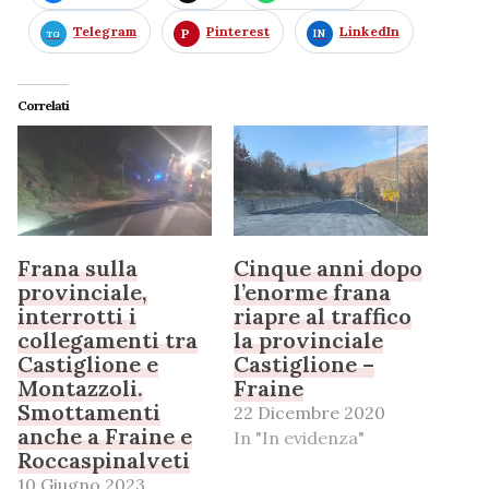
Telegram
Pinterest
LinkedIn
Correlati
Frana sulla
Cinque anni dopo
provinciale,
l’enorme frana
interrotti i
riapre al traffico
collegamenti tra
la provinciale
Castiglione e
Castiglione –
Montazzoli.
Fraine
Smottamenti
22 Dicembre 2020
anche a Fraine e
In "In evidenza"
Roccaspinalveti
10 Giugno 2023