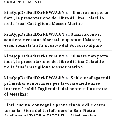
COMMENTI RECENTI
kimQqpDzdFadDXrkHWJAJiY
su
“Il mare non porta
fiori”, la presentazione del libro di Lina Colacillo
nella “sua” Castiglione Messer Marino
kimQqpDzdFadDXrkHWJAJiY
su
Smarriscono il
sentiero e restano bloccati in quota sul Matese,
escursionisti tratti in salvo dal Soccorso alpino
kimQqpDzdFadDXrkHWJAJiY
su
“Il mare non porta
fiori”, la presentazione del libro di Lina Colacillo
nella “sua” Castiglione Messer Marino
kimQqpDzdFadDXrkHWJAJiY
su
Schlein: «Pagare di
più medici e infermieri per lavorare nelle aree
interne. I soldi? Togliendoli dal ponte sullo stretto
di Messina»
Libri, cucina, convegni e prove cinofile di ricerca:
torna la “Fiera del tartufo nero” a San Pietro
Avellana ANDARE A TARTUFI
su
Libri, cucina,