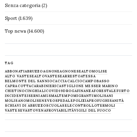
Senza categoria
(2)
Sport
(1.639)
Top news
(14.600)
TAG
ABBONATI
ABRUZZO
AGNONE
AGNONESE
ALTOMOLISE
ALTO VASTESE
ALTOVASTESE
ARRESTO
ATESSA
BELMONTE DEL SANNIO
CACCIA
CALCIO
CAMPOBASSO
CAPRACOTTA
CARABINIERI
CASTIGLIONE MESSER MARINO
CHIETINO
CINGHIALI
COVID19
DROGA
FINANZA
FORESTALE
FURTO
INCIDENTE
ISERNIA
M5S
MALTEMPO
MIGRANTI
MOLISANI
MOLISANO
MOLISE
NEVE
OSPEDALE
POLIZIA
PROFUGHI
SANITÀ
SCHIAVI DI ABRUZZO
SCUOLA
SELECONTROLLO
TERMOLI
VASTESE
VASTO
VENAFRO
VIABILITÀ
VIGILI DEL FUOCO