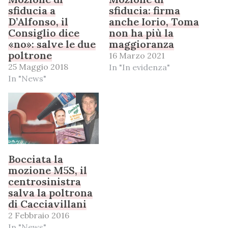
sfiducia a
sfiducia: firma
D’Alfonso, il
anche Iorio, Toma
Consiglio dice
non ha più la
«no»: salve le due
maggioranza
poltrone
16 Marzo 2021
25 Maggio 2018
In "In evidenza"
In "News"
Bocciata la
mozione M5S, il
centrosinistra
salva la poltrona
di Cacciavillani
2 Febbraio 2016
In "News"