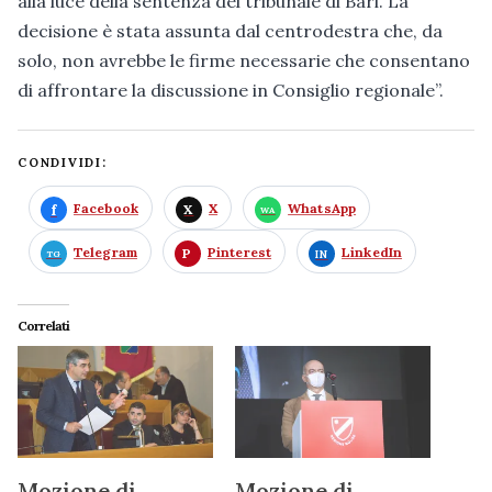
alla luce della sentenza del tribunale di Bari. La
decisione è stata assunta dal centrodestra che, da
solo, non avrebbe le firme necessarie che consentano
di affrontare la discussione in Consiglio regionale”.
CONDIVIDI:
Facebook
X
WhatsApp
Telegram
Pinterest
LinkedIn
Correlati
Mozione di
Mozione di