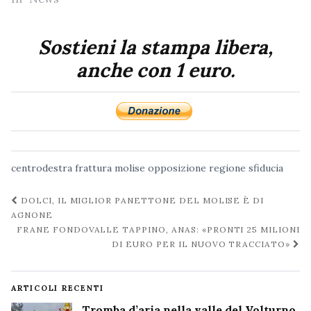
Sostieni la stampa libera,
anche con 1 euro.
centrodestra
frattura
molise
opposizione
regione
sfiducia
Navigazione
DOLCI, IL MIGLIOR PANETTONE DEL MOLISE È DI
post
AGNONE
FRANE FONDOVALLE TAPPINO, ANAS: «PRONTI 25 MILIONI
DI EURO PER IL NUOVO TRACCIATO»
ARTICOLI RECENTI
Tromba d’aria nella valle del Volturno,