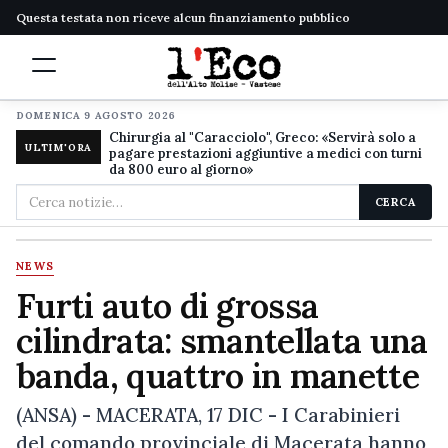
Questa testata non riceve alcun finanziamento pubblico
DOMENICA 9 AGOSTO 2026
Chirurgia al "Caracciolo", Greco: «Servirà solo a
ULTIM'ORA
pagare prestazioni aggiuntive a medici con turni
da 800 euro al giorno»
Cerca
CERCA
nel
sito
NEWS
Furti auto di grossa
cilindrata: smantellata una
banda, quattro in manette
(ANSA) - MACERATA, 17 DIC - I Carabinieri
del comando provinciale di Macerata hanno