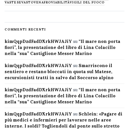
VASTESE
VASTO
VENAFRO
VIABILITÀ
VIGILI DEL FUOCO
COMMENTI RECENTI
kimQqpDzdFadDXrkHWJAJiY
su
“Il mare non porta
fiori”, la presentazione del libro di Lina Colacillo
nella “sua” Castiglione Messer Marino
kimQqpDzdFadDXrkHWJAJiY
su
Smarriscono il
sentiero e restano bloccati in quota sul Matese,
escursionisti tratti in salvo dal Soccorso alpino
kimQqpDzdFadDXrkHWJAJiY
su
“Il mare non porta
fiori”, la presentazione del libro di Lina Colacillo
nella “sua” Castiglione Messer Marino
kimQqpDzdFadDXrkHWJAJiY
su
Schlein: «Pagare di
più medici e infermieri per lavorare nelle aree
interne. I soldi? Togliendoli dal ponte sullo stretto