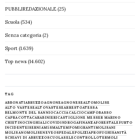
PUBBLIREDAZIONALE
(25)
Scuola
(534)
Senza categoria
(2)
Sport
(1.639)
Top news
(14.602)
TAG
ABBONATI
ABRUZZO
AGNONE
AGNONESE
ALTOMOLISE
ALTO VASTESE
ALTOVASTESE
ARRESTO
ATESSA
BELMONTE DEL SANNIO
CACCIA
CALCIO
CAMPOBASSO
CAPRACOTTA
CARABINIERI
CASTIGLIONE MESSER MARINO
CHIETINO
CINGHIALI
COVID19
DROGA
FINANZA
FORESTALE
FURTO
INCIDENTE
ISERNIA
M5S
MALTEMPO
MIGRANTI
MOLISANI
MOLISANO
MOLISE
NEVE
OSPEDALE
POLIZIA
PROFUGHI
SANITÀ
SCHIAVI DI ABRUZZO
SCUOLA
SELECONTROLLO
TERMOLI