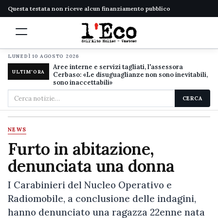
Questa testata non riceve alcun finanziamento pubblico
LUNEDÌ 10 AGOSTO 2026
Aree interne e servizi tagliati, l'assessora
ULTIM'ORA
Cerbaso: «Le disuguaglianze non sono inevitabili,
sono inaccettabili»
Cerca
CERCA
nel
sito
NEWS
Furto in abitazione,
denunciata una donna
I Carabinieri del Nucleo Operativo e
Radiomobile, a conclusione delle indagini,
hanno denunciato una ragazza 22enne nata