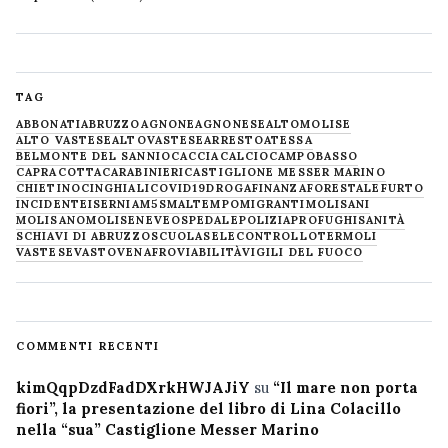
TAG
ABBONATI
ABRUZZO
AGNONE
AGNONESE
ALTOMOLISE
ALTO VASTESE
ALTOVASTESE
ARRESTO
ATESSA
BELMONTE DEL SANNIO
CACCIA
CALCIO
CAMPOBASSO
CAPRACOTTA
CARABINIERI
CASTIGLIONE MESSER MARINO
CHIETINO
CINGHIALI
COVID19
DROGA
FINANZA
FORESTALE
FURTO
INCIDENTE
ISERNIA
M5S
MALTEMPO
MIGRANTI
MOLISANI
MOLISANO
MOLISE
NEVE
OSPEDALE
POLIZIA
PROFUGHI
SANITÀ
SCHIAVI DI ABRUZZO
SCUOLA
SELECONTROLLO
TERMOLI
VASTESE
VASTO
VENAFRO
VIABILITÀ
VIGILI DEL FUOCO
COMMENTI RECENTI
kimQqpDzdFadDXrkHWJAJiY
su
“Il mare non porta
fiori”, la presentazione del libro di Lina Colacillo
nella “sua” Castiglione Messer Marino