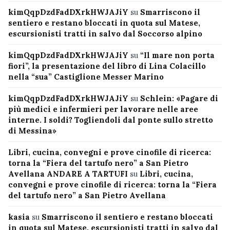
kimQqpDzdFadDXrkHWJAJiY
su
Smarriscono il
sentiero e restano bloccati in quota sul Matese,
escursionisti tratti in salvo dal Soccorso alpino
kimQqpDzdFadDXrkHWJAJiY
su
“Il mare non porta
fiori”, la presentazione del libro di Lina Colacillo
nella “sua” Castiglione Messer Marino
kimQqpDzdFadDXrkHWJAJiY
su
Schlein: «Pagare di
più medici e infermieri per lavorare nelle aree
interne. I soldi? Togliendoli dal ponte sullo stretto
di Messina»
Libri, cucina, convegni e prove cinofile di ricerca:
torna la “Fiera del tartufo nero” a San Pietro
Avellana ANDARE A TARTUFI
su
Libri, cucina,
convegni e prove cinofile di ricerca: torna la “Fiera
del tartufo nero” a San Pietro Avellana
kasia
su
Smarriscono il sentiero e restano bloccati
in quota sul Matese, escursionisti tratti in salvo dal