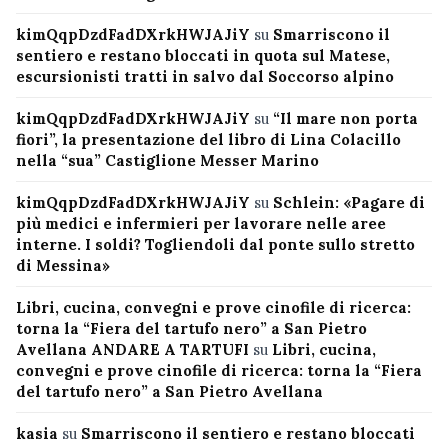
kimQqpDzdFadDXrkHWJAJiY
su
Smarriscono il
sentiero e restano bloccati in quota sul Matese,
escursionisti tratti in salvo dal Soccorso alpino
kimQqpDzdFadDXrkHWJAJiY
su
“Il mare non porta
fiori”, la presentazione del libro di Lina Colacillo
nella “sua” Castiglione Messer Marino
kimQqpDzdFadDXrkHWJAJiY
su
Schlein: «Pagare di
più medici e infermieri per lavorare nelle aree
interne. I soldi? Togliendoli dal ponte sullo stretto
di Messina»
Libri, cucina, convegni e prove cinofile di ricerca:
torna la “Fiera del tartufo nero” a San Pietro
Avellana ANDARE A TARTUFI
su
Libri, cucina,
convegni e prove cinofile di ricerca: torna la “Fiera
del tartufo nero” a San Pietro Avellana
kasia
su
Smarriscono il sentiero e restano bloccati