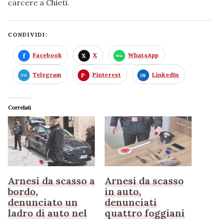
carcere a Chieti.
CONDIVIDI:
Facebook
X
WhatsApp
Telegram
Pinterest
LinkedIn
Correlati
Arnesi da scasso a
Arnesi da scasso
bordo,
in auto,
denunciato un
denunciati
ladro di auto nel
quattro foggiani