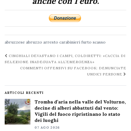
anche con 1 euro.
abruzzese
abruzzo
arresto
carabinieri
furto
scasso
Navigazione
CINGHIALI DEVASTANO I CAMPI, COLDIRETTI: «CACCIA DI
post
SELEZIONE INADEGUATA ALL’EMERGENZA»
COMMENTI OFFENSIVI SU FACEBOOK: DENUNCIATE
UNDICI PERSONE
ARTICOLI RECENTI
Tromba d’aria nella valle del Volturno,
decine di alberi abbattuti dal vento:
Vigili del fuoco ripristinano lo stato
dei luoghi
07 AGO 2026