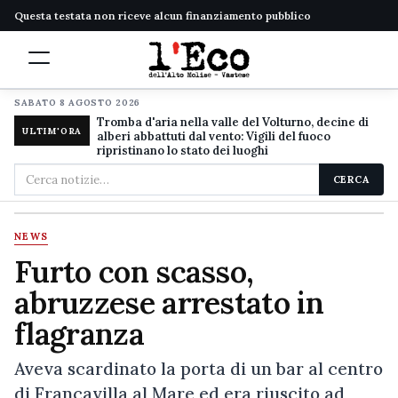
Questa testata non riceve alcun finanziamento pubblico
SABATO 8 AGOSTO 2026
Tromba d'aria nella valle del Volturno, decine di
ULTIM'ORA
alberi abbattuti dal vento: Vigili del fuoco
ripristinano lo stato dei luoghi
Cerca
CERCA
nel
sito
NEWS
Furto con scasso,
abruzzese arrestato in
flagranza
Aveva scardinato la porta di un bar al centro
di Francavilla al Mare ed era riuscito ad