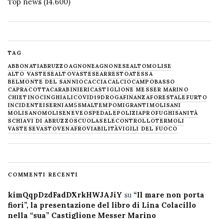
Top news
(14.600)
TAG
ABBONATI
ABRUZZO
AGNONE
AGNONESE
ALTOMOLISE
ALTO VASTESE
ALTOVASTESE
ARRESTO
ATESSA
BELMONTE DEL SANNIO
CACCIA
CALCIO
CAMPOBASSO
CAPRACOTTA
CARABINIERI
CASTIGLIONE MESSER MARINO
CHIETINO
CINGHIALI
COVID19
DROGA
FINANZA
FORESTALE
FURTO
INCIDENTE
ISERNIA
M5S
MALTEMPO
MIGRANTI
MOLISANI
MOLISANO
MOLISE
NEVE
OSPEDALE
POLIZIA
PROFUGHI
SANITÀ
SCHIAVI DI ABRUZZO
SCUOLA
SELECONTROLLO
TERMOLI
VASTESE
VASTO
VENAFRO
VIABILITÀ
VIGILI DEL FUOCO
COMMENTI RECENTI
kimQqpDzdFadDXrkHWJAJiY
su
“Il mare non porta
fiori”, la presentazione del libro di Lina Colacillo
nella “sua” Castiglione Messer Marino