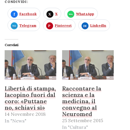
CONDIVIDI:
Facebook
X
WhatsApp
Telegram
Pinterest
LinkedIn
Correlati
Libertà di stampa,
Raccontare la
Iacopino fuori dal
scienza e la
coro: «Puttane
medicina, il
no, schiavi sì»
convegno al
Neuromed
14 Novembre 2018
25 Settembre 2015
In "News"
In "Cultura"