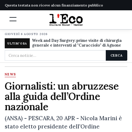
Questa testata non riceve alcun finanziamento pubblico
GIOVEDÌ 6 AGOSTO 2026
Week and Day Surgery: prime visite di chirurgia
ULTIM'ORA
generale e interventi al "Caracciolo" di Agnone
Cerca
CERCA
nel
sito
NEWS
Giornalisti: un abruzzese
alla guida dell’Ordine
nazionale
(ANSA) - PESCARA, 20 APR - Nicola Marini è
stato eletto presidente dell'Ordine