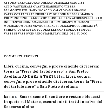
ABBONATI
ABRUZZO
AGNONE
AGNONESE
ALTOMOLISE
ALTO VASTESE
ALTOVASTESE
ARRESTO
ATESSA
BELMONTE DEL SANNIO
CACCIA
CALCIO
CAMPOBASSO
CAPRACOTTA
CARABINIERI
CASTIGLIONE MESSER MARINO
CHIETINO
CINGHIALI
COVID19
DROGA
FINANZA
FORESTALE
FURTO
INCIDENTE
ISERNIA
M5S
MALTEMPO
MIGRANTI
MOLISANI
MOLISANO
MOLISE
NEVE
OSPEDALE
POLIZIA
PROFUGHI
SANITÀ
SCHIAVI DI ABRUZZO
SCUOLA
SELECONTROLLO
TERMOLI
VASTESE
VASTO
VENAFRO
VIABILITÀ
VIGILI DEL FUOCO
COMMENTI RECENTI
Libri, cucina, convegni e prove cinofile di ricerca:
torna la “Fiera del tartufo nero” a San Pietro
Avellana ANDARE A TARTUFI
su
Libri, cucina,
convegni e prove cinofile di ricerca: torna la “Fiera
del tartufo nero” a San Pietro Avellana
kasia
su
Smarriscono il sentiero e restano bloccati
in quota sul Matese, escursionisti tratti in salvo dal
Soccorso alpino